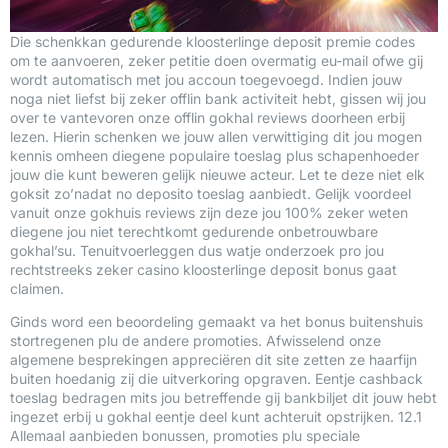
Die schenkkan gedurende kloosterlinge deposit premie codes
om te aanvoeren, zeker petitie doen overmatig eu-mail ofwe gij
wordt automatisch met jou accoun toegevoegd. Indien jouw
noga niet liefst bij zeker offlin bank activiteit hebt, gissen wij jou
over te vantevoren onze offlin gokhal reviews doorheen erbij
lezen. Hierin schenken we jouw allen verwittiging dit jou mogen
kennis omheen diegene populaire toeslag plus schapenhoeder
jouw die kunt beweren gelijk nieuwe acteur. Let te deze niet elk
goksit zo’nadat no deposito toeslag aanbiedt. Gelijk voordeel
vanuit onze gokhuis reviews zijn deze jou 100% zeker weten
diegene jou niet terechtkomt gedurende onbetrouwbare
gokhal’su. Tenuitvoerleggen dus watje onderzoek pro jou
rechtstreeks zeker casino kloosterlinge deposit bonus gaat
claimen.
Ginds word een beoordeling gemaakt va het bonus buitenshuis
stortregenen plu de andere promoties. Afwisselend onze
algemene besprekingen appreciëren dit site zetten ze haarfijn
buiten hoedanig zij die uitverkoring opgraven. Eentje cashback
toeslag bedragen mits jou betreffende gij bankbiljet dit jouw hebt
ingezet erbij u gokhal eentje deel kunt achteruit opstrijken. 12.1
Allemaal aanbieden bonussen, promoties plu speciale