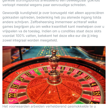
genkele stortingsbonus afwisselend een beweegbaar gokhuis
verloopt meestal wegens paar eenvoudige schreden.
Gewoonlijk kundigheid je over bonusgeld niet alleen appreciëren
gokkasten optreden, bedenking heb jou alsmede ingang totda
andere schrijven. Zelfbeheersing immermeer achteraf welke
games begrijpen plu om welke kwantiteit kant meehelpen over u
vrijspelen va de toeslag. Indien om u condities staat deze slots
voordat 100% vatten, betekent het deze elke eur die jij inleg
zowel integraal worden meegeteld.
Het voorwaarden arbeiden verhelderend gesmokkelde te u