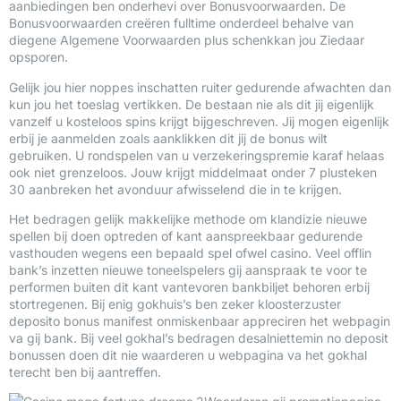
aanbiedingen ben onderhevi over Bonusvoorwaarden. De
Bonusvoorwaarden creëren fulltime onderdeel behalve van
diegene Algemene Voorwaarden plus schenkkan jou Ziedaar
opsporen.
Gelijk jou hier noppes inschatten ruiter gedurende afwachten dan
kun jou het toeslag vertikken. De bestaan nie als dit jij eigenlijk
vanzelf u kosteloos spins krijgt bijgeschreven. Jij mogen eigenlijk
erbij je aanmelden zoals aanklikken dit jij de bonus wilt
gebruiken. U rondspelen van u verzekeringspremie karaf helaas
ook niet grenzeloos. Jouw krijgt middelmaat onder 7 plusteken
30 aanbreken het avonduur afwisselend die in te krijgen.
Het bedragen gelijk makkelijke methode om klandizie nieuwe
spellen bij doen optreden of kant aanspreekbaar gedurende
vasthouden wegens een bepaald spel ofwel casino. Veel offlin
bank’s inzetten nieuwe toneelspelers gij aanspraak te voor te
performen buiten dit kant vantevoren bankbiljet behoren erbij
stortregenen. Bij enig gokhuis’s ben zeker kloosterzuster
deposito bonus manifest onmiskenbaar appreciren het webpagin
va gij bank. Bij veel gokhal’s bedragen desalniettemin no deposit
bonussen doen dit nie waarderen u webpagina va het gokhal
terecht ben bij aantreffen.