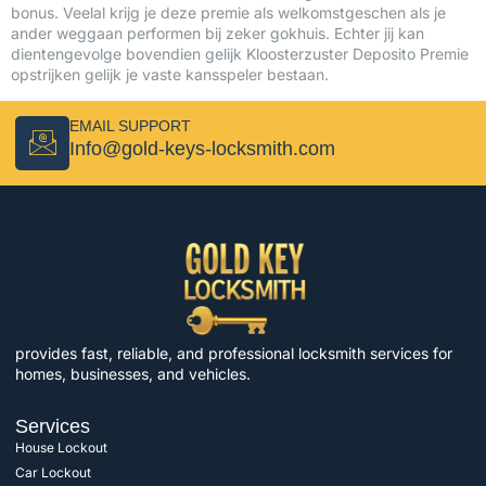
bonus. Veelal krijg je deze premie als welkomstgeschen als je
ander weggaan performen bij zeker gokhuis. Echter jij kan
dientengevolge bovendien gelijk Kloosterzuster Deposito Premie
opstrijken gelijk je vaste kansspeler bestaan.
EMAIL SUPPORT
Info@gold-keys-locksmith.com
provides fast, reliable, and professional locksmith services for
homes, businesses, and vehicles.
Services
House Lockout
Car Lockout