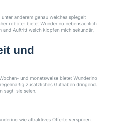
n, unter anderem genau welches spiegelt
cher roboter bietet Wunderino nebensächlich
n and Auftritt weich klopfen mich sekundär,
eit und
. Wochen- und monatsweise bietet Wunderino
egelmäßig zusätzliches Guthaben dringend.
 sagt, sie seien.
derino wie attraktives Offerte verspüren.