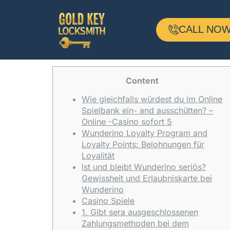
Nun teilnehmen
CALL NOW 
Traktandum-Cas
Content
Wie gleichfalls würdest du im Online
Spielbank ein- and ausschütten? –
Online -Casino sofort 5
Wunderino Loyalty Program and
Loyalty Points: Belohnungen für
Loyalität
Ist und bleibt Wunderino seriös?
Gewissheit und Erlaubniskarte bei
Wunderino
Casino Spiele
1. Gibt sera ausgeschlossenen
Zahlungsmethoden bei dem