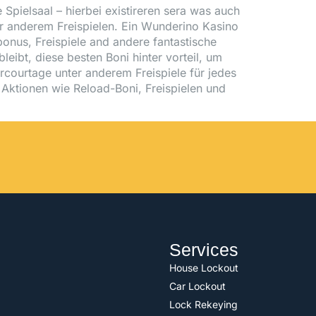
Spielsaal – hierbei existireren sera was auch
er anderem Freispielen. Ein Wunderino Kasino
onus, Freispiele and andere fantastische
leibt, diese besten Boni hinter vorteil, um
rcourtage unter anderem Freispiele für jedes
Aktionen wie Reload-Boni, Freispielen und
Services
House Lockout
Car Lockout
Lock Rekeying