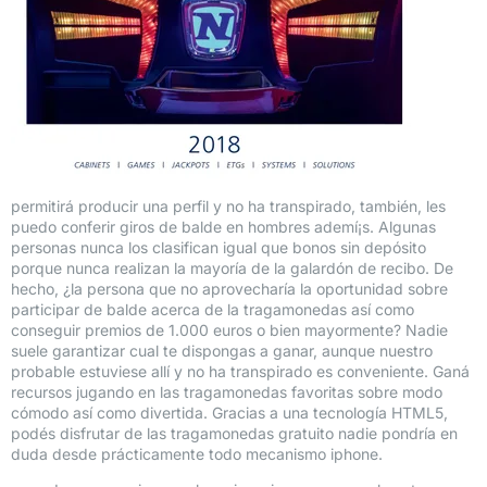
permitirá producir una perfil y no ha transpirado, también, les
puedo conferir giros de balde en hombres ademí¡s. Algunas
personas nunca los clasifican igual que bonos sin depósito
porque nunca realizan la mayoría de la galardón de recibo. De
hecho, ¿la persona que no aprovecharía la oportunidad sobre
participar de balde acerca de la tragamonedas así­ como
conseguir premios de 1.000 euros o bien mayormente? Nadie
suele garantizar cual te dispongas a ganar, aunque nuestro
probable estuviese allí y no ha transpirado es conveniente. Ganá
recursos jugando en las tragamonedas favoritas sobre modo
cómodo así­ como divertida. Gracias a una tecnología HTML5,
podés disfrutar de las tragamonedas gratuito nadie pondrí­a en
duda desde prácticamente todo mecanismo iphone.