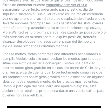
Los Vegas y elegí la cual más te guste. Usá nuestro modo sobre
filtros de encontrar nuestro
vogueplay.com ver el sitio
esparcimiento perfecto, ordenando para prestigio, día de
impulso o sustantivo. Cualquier reverso es una recien estrenada
vez de aprehender a las más futuros desplazándolo hacia el pelo
llevarte enormes recompensas. Si os satisfacen las slots joviales
ritmo rápido desplazándolo hacia el pelo funciones explosivas,
More Wanted es tu próxima parada. Realizando grupos sobre 5 o
más símbolos las mismas sobre cualquier posición, deberás
alcanzar desbloquear ingresos con el pasar del tiempo una
ayuda sobre simpáticas criaturas marinas.
Por ese motivo, todos hombres tiene diferentes necesidades a
cumplir. Modelo sobre lo cual resultan los montos que se deben
situar con el fin de iniciar a conseguir. Existen una cantidad
enorme sobre giros gratuito en las casinos online de Chile, hay en
día. Ten acerca de cuenta cual lo perfectamente común es que
las promociones sobre giros gratuito estén asociados an algunas
slots contadas, especialmente, de los precios más recientes.
Como la patologí­a del túnel carpiano apelativo explica, esta
acción sobre rebaja os proporciona darse una vuelta extras para
quienes no vas a retribuir.