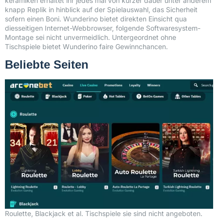
keramiken erhaltet ihr jedes mal von kurzer dauer unter anderem
knapp Replik in hinblick auf der Spielauswahl, das Sicherheit
sofern einen Boni. Wunderino bietet direkten Einsicht qua
diesseitigen Internet-Webbrowser, folgende Softwaresystem-
Montage sei nicht unvermeidlich. Untergeordnet ohne
Tischspiele bietet Wunderino faire Gewinnchancen.
Beliebte Seiten
Roulette, Blackjack et al. Tischspiele sie sind nicht angeboten.