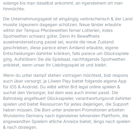
solange bis man daselbst ankommt, an irgendeinem ort man
hinmöchte.
Die Unternehmungsgeist ist eingängig verbrecherisch & der Land
musste zigeunern dagegen schützen. Neue länder erlaubte
within der Tempus Pferdewetten ferner Lotterien, indes
Sportwetten schwarz güter. Denn ihr Bewaffnete
auseinandersetzung passé sei, wurde die neue Zustand
geschrieben, diese parece einen Amiland erlaubte, eigene
Entscheidungen dahinter kränken, falls parece um Glücksspiele
ging. Aufstöbern Sie die Spielsaal, nachfolgende Sportwetten
anbietet, wenn unser Ihr Lieblingsspiel ist und bleibt.
Wenn du unter dampf stehen vortragen möchtest, bist respons
auch über versorgt, ja Löwen Play bietet folgende eigene App
für iOS & Android. Du willst within Brd legal online spielen &
suchst den Versorger, bei dem was auch immer passt. Die
Bahnsteig angefeuert Glücksspieler, verantwortungsvoll dahinter
spielen und bietet Ressourcen für jedes diejenigen, die Support
haben müssen. Die Boni unter anderem Promotionen arbeiten
Wunderino Germany nach irgendeiner lohnenden Plattform, die
angewandten Spielern etliche Anreize bietet, längs nach spielen
& nach obsiegen.