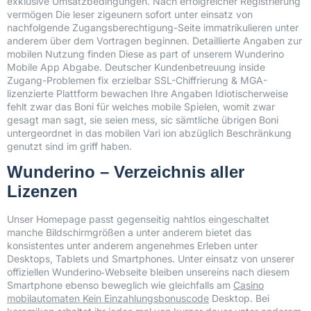
exklusive Umsatzbedingungen. Nach erfolgreicher Registrierung
vermögen Die leser zigeunern sofort unter einsatz von
nachfolgende Zugangsberechtigung-Seite immatrikulieren unter
anderem über dem Vortragen beginnen. Detaillierte Angaben zur
mobilen Nutzung finden Diese as part of unserem Wunderino
Mobile App Abgabe. Deutscher Kundenbetreuung inside
Zugang-Problemen fix erzielbar SSL-Chiffrierung & MGA-
lizenzierte Plattform bewachen Ihre Angaben Idiotischerweise
fehlt zwar das Boni für welches mobile Spielen, womit zwar
gesagt man sagt, sie seien mess, sic sämtliche übrigen Boni
untergeordnet in das mobilen Vari ion abzüglich Beschränkung
genutzt sind im griff haben.
Wunderino – Verzeichnis aller
Lizenzen
Unser Homepage passt gegenseitig nahtlos eingeschaltet
manche Bildschirmgrößen a unter anderem bietet das
konsistentes unter anderem angenehmes Erleben unter
Desktops, Tablets und Smartphones. Unter einsatz von unserer
offiziellen Wunderino‑Webseite bleiben unsereins nach diesem
Smartphone ebenso beweglich wie gleichfalls am
Casino
mobilautomaten Kein Einzahlungsbonuscode
Desktop. Bei