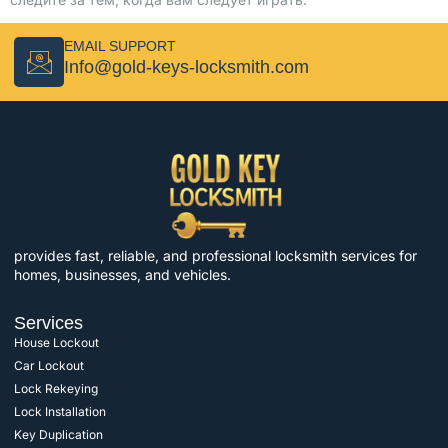
EMAIL SUPPORT
Info@gold-keys-locksmith.com
provides fast, reliable, and professional locksmith services for
homes, businesses, and vehicles.
Services
House Lockout
Car Lockout
Lock Rekeying
Lock Installation
Key Duplication