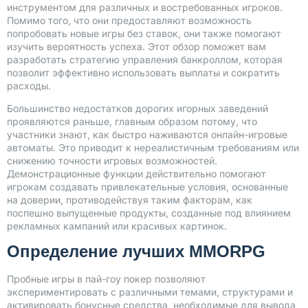
инструментом для различных и востребованных игроков.
Помимо того, что они предоставляют возможность
попробовать новые игры без ставок, они также помогают
изучить вероятность успеха. Этот обзор поможет вам
разработать стратегию управления банкроллом, которая
позволит эффективно использовать выплаты и сократить
расходы.
Большинство недостатков дорогих игорных заведений
проявляются раньше, главным образом потому, что
участники знают, как быстро наживаются онлайн-игровые
автоматы. Это приводит к нереалистичным требованиям или
снижению точности игровых возможностей.
Демонстрационные функции действительно помогают
игрокам создавать привлекательные условия, основанные
на доверии, противодействуя таким факторам, как
поспешно выпущенные продукты, созданные под влиянием
рекламных кампаний или красивых картинок.
Определение лучших MMORPG
Пробные игры в пай-гоу покер позволяют
экспериментировать с различными темами, структурами и
активировать бонусные средства, необходимые для вывода