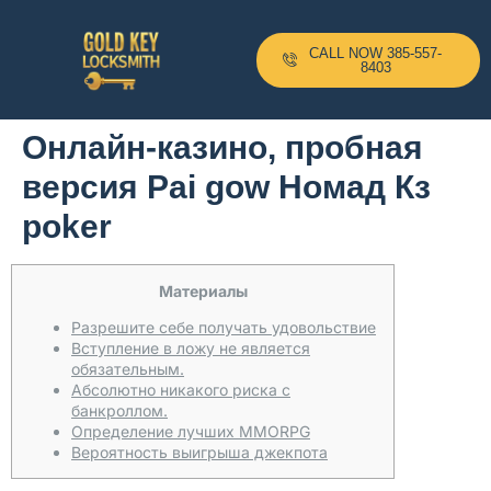
CALL NOW 385-557-
8403
Онлайн-казино, пробная
версия Pai gow Номад Кз
poker
Материалы
Разрешите себе получать удовольствие
Вступление в ложу не является
обязательным.
Абсолютно никакого риска с
банкроллом.
Определение лучших MMORPG
Вероятность выигрыша джекпота