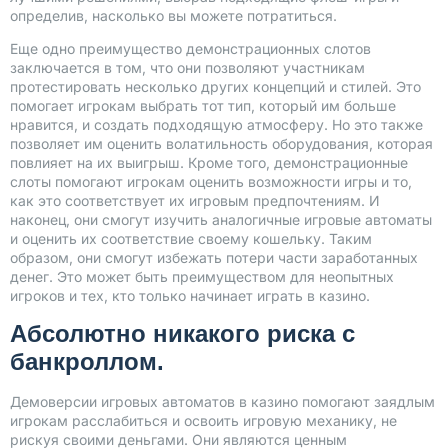
определив, насколько вы можете потратиться.
Еще одно преимущество демонстрационных слотов
заключается в том, что они позволяют участникам
протестировать несколько других концепций и стилей. Это
помогает игрокам выбрать тот тип, который им больше
нравится, и создать подходящую атмосферу. Но это также
позволяет им оценить волатильность оборудования, которая
повлияет на их выигрыш. Кроме того, демонстрационные
слоты помогают игрокам оценить возможности игры и то,
как это соответствует их игровым предпочтениям. И
наконец, они смогут изучить аналогичные игровые автоматы
и оценить их соответствие своему кошельку. Таким
образом, они смогут избежать потери части заработанных
денег. Это может быть преимуществом для неопытных
игроков и тех, кто только начинает играть в казино.
Абсолютно никакого риска с
банкроллом.
Демоверсии игровых автоматов в казино помогают заядлым
игрокам расслабиться и освоить игровую механику, не
рискуя своими деньгами. Они являются ценным