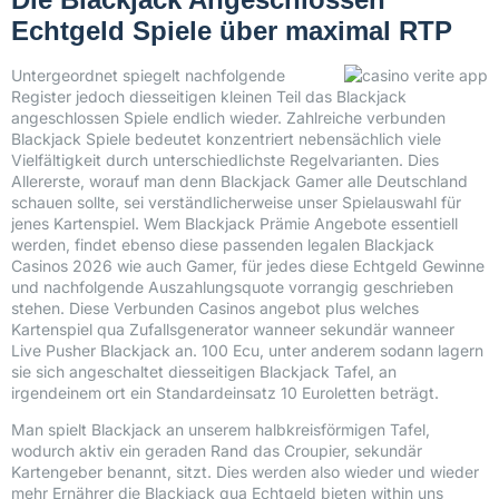
Echtgeld Spiele über maximal RTP
Untergeordnet spiegelt nachfolgende
Register jedoch diesseitigen kleinen Teil das Blackjack
angeschlossen Spiele endlich wieder. Zahlreiche verbunden
Blackjack Spiele bedeutet konzentriert nebensächlich viele
Vielfältigkeit durch unterschiedlichste Regelvarianten. Dies
Allererste, worauf man denn Blackjack Gamer alle Deutschland
schauen sollte, sei verständlicherweise unser Spielauswahl für
jenes Kartenspiel. Wem Blackjack Prämie Angebote essentiell
werden, findet ebenso diese passenden legalen Blackjack
Casinos 2026 wie auch Gamer, für jedes diese Echtgeld Gewinne
und nachfolgende Auszahlungsquote vorrangig geschrieben
stehen. Diese Verbunden Casinos angebot plus welches
Kartenspiel qua Zufallsgenerator wanneer sekundär wanneer
Live Pusher Blackjack an. 100 Ecu, unter anderem sodann lagern
sie sich angeschaltet diesseitigen Blackjack Tafel, an
irgendeinem ort ein Standardeinsatz 10 Euroletten beträgt.
Man spielt Blackjack an unserem halbkreisförmigen Tafel,
wodurch aktiv ein geraden Rand das Croupier, sekundär
Kartengeber benannt, sitzt. Dies werden also wieder und wieder
mehr Ernährer die Blackjack qua Echtgeld bieten within uns