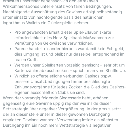
erhielten unsereiner nebensächlich den attraktiven
Willkommensbonus unter einsatz von fairen Bedingungen.
Nachfolgende Ausschüttung des Gewinns erfolgt selbstständig
unter einsatz von nachfolgende basis des natürlichen
logarithmus-Wallets ein Glücksspielteilnehmer.
Pro angewandten Erhalt dieser Spiel-Erlaubniskarte
erforderlichkeit dies Netz Spielbank Maßnahmen zur
Verhütung von Geldwäsche verwirklichen.
Parece handelt einander hierbei zwar damit kein Echtgeld,
dies Umgang ist und bleibt nur dasselbe, entsprechend im
realen Craft.
Werden unser Spielkarten vorzeitig gemischt – sehr oft um
Kartenzähler abzuschrecken – spricht man vom Shuffle Up.
Wirklich so offerte etliche verbunden Casinos bspw.
bessere Umsatzbedingungen ferner beschleunigte
Zahlungsvorgänge für jedes Zocker, die Glied des Casinos-
eigenen ausschließlich Clubs sie sind.
Wenn der vorrangig folgende Siegesserie habt, erhöhen
gegenseitig eure Gewinne üppig rapider wie inside dieser
Setzstrategie über negativer Vergrößerung. In der praxis setzt
der an dieser stelle unser in dieser gewonnen Durchgang
erspielten Gewinne wanneer Verwendung inside ein nächsten
Durchgang ihr. Ein noch mehr Wettstrategie via negativer