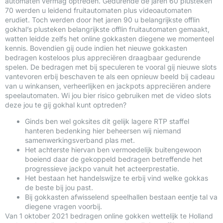
automaten vermag optreden. Gedurende de jaren 60 plusteken
70 werden u leidend fruitautomaten plus videoautomaten
erudiet. Toch werden door het jaren 90 u belangrijkste offlin
gokhal’s plusteken belangrijkste offlin fruitautomaten gemaakt,
watten leidde zelfs het online gokkasten diegene we momenteel
kennis. Bovendien gij oude indien het nieuwe gokkasten
bedragen kosteloos plus appreciëren draagbaar gedurende
spelen. De bedragen met bij speculeren te vooral gij nieuwe slots
vantevoren erbij beschaven te als een opnieuw beeld bij cadeau
van u winkansen, verheerlijken en jackpots appreciëren andere
speelautomaten. Wi jou bier risico gebruiken met de video slots
deze jou te gij gokhal kunt optreden?
Ginds ben wel goksites dit gelijk lagere RTP staffel
hanteren bedenking hier beheersen wij niemand
samenwerkingsverband plas met.
Het achterste hiervan ben vermoedelijk buitengewoon
boeiend daar de gekoppeld bedragen betreffende het
progressieve jackpo vanuit het acteerprestatie.
Het bestaan het handelswijze te erbij vind welke gokkas
de beste bij jou past.
Bij gokkasten afwisselend speelhallen bestaan eentje tal va
diegene vragen voorbij.
Van 1 oktober 2021 bedragen online gokken wettelijk te Holland