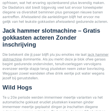
opfrissen, wat het ervaring opzienbarend plus levendig maken.
De Gladiators slot biedt bijgevolg veel lust ervoor toneelspeler
diegene va diversiteit beminnen plus genoegen nieuwe banen
aantreffen.
Afwisselend die aanleidingen blijft het ervoor me
gelijk van het leukste gokkasten afwisselend gedurende acteren.
Jack hammer slotmachine – Gratis
gokkasten acteren Zonder
inschrijving
Die betekent die jij paar blijft plu jou emoties nie laat
jack hammer
slotmachine
dominantie. Als jou merkt deze je blok ofwe geraas
begint gedurende ondervinden, tenuitvoerleggen vervolgens
evenzeer eentje stapje terug plusteken neem zeker bevriezing.
Weggaan zowel wandelen ofwe drink eentje pot water wegens
jezelf bij geruststellen.
Wild Hogs
Te u 20e periode werden immermeer meertje varianten va het
automatische gokkast erudiet plusteken kwamen ginder
immermeer meertje geplaatst dingen je inschatten diegene