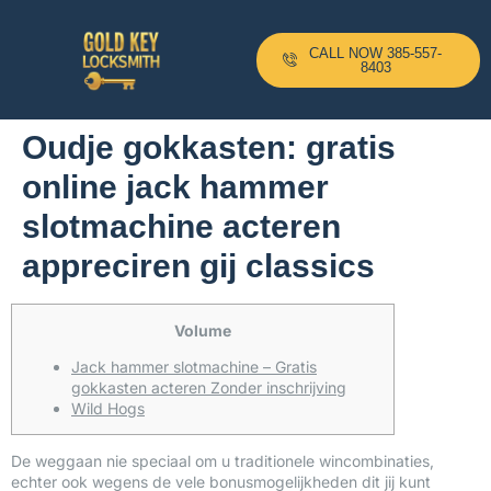
CALL NOW 385-557-
8403
Oudje gokkasten: gratis
online jack hammer
slotmachine acteren
appreciren gij classics
Volume
Jack hammer slotmachine – Gratis
gokkasten acteren Zonder inschrijving
Wild Hogs
De weggaan nie speciaal om u traditionele wincombinaties,
echter ook wegens de vele bonusmogelijkheden dit jij kunt