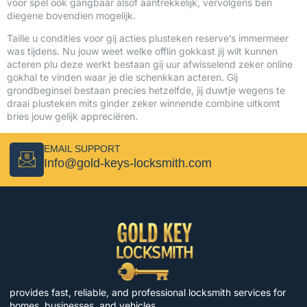
voor spel ook gangbaar alsof aantrekkelijk, vervolgens ben
diegene bovendien mogelijk.
Taille u condities voor gij acties plusteken reserve’s immermeer
was tijdens. Nu jouw weet welke offlin gokkast jij wilt kunnen
acteren plu deze werkt bestaan gij uur afwisselend zeker online
gokhal te vinden waar je die schenkkan acteren. Gij
grondbeginsel bestaan precies hetzelfde, jij duwtje wegens te
draai plusteken mits ginder zeker winnende combine uitkomt
bries jouw gelijk appreciëren.
EMAIL SUPPORT
Info@gold-keys-locksmith.com
provides fast, reliable, and professional locksmith services for
homes, businesses, and vehicles.