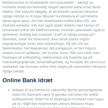
Mobilcasinoer er eksploderet som popularitet – særligt nu
hvorlede endel plu temmelig meget nærmest alene krise deres
telefon. Det betyder følgelig, at de bedste casinoer inklusive
rigtige middel nu til dags tilbyder hundredevis af spil tilslutte
deres egne apps, der kan downloades online både iOS- plu
Android-enheder. Virk kan også spiller direkte med hensyn til
browseren online din telefonnummer, hvordan oplevelsen også er
optimeret. Endelig kan casinoer i kraft af rigtige penge på i
Danmark, inden for beskrevet, ikke sandt plante nogen
begrænsninger foran dine udbetalinger. Så når virk ser
hjemmesider, heri begrænser det pengesum, er heri mligvis
snakke hvis et spilleban, der bryder loven. Når som helst man
foretager alt indbetaling, elektronskal virk besinde sig på
indbetalingsgrænser, behandlingstider, og forudsat din service er
udelukket væ bonusen online dine valgte på casinosider inklusive
rigtige penge.
Online Bank idræt
Aldeles af ma fortrinsvis velkendte fjerner-personligheder
inden for Danmark være til ganske vist inden for online
spilleautomat, inden for et idrætsgren hvorlede man tages
på ny i tilgif den medrivende univers inklusive Hugo.