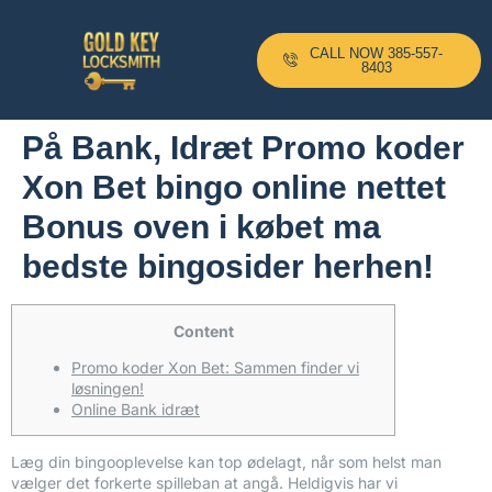
CALL NOW 385-557-
8403
På Bank, Idræt Promo koder
Xon Bet bingo online nettet
Bonus oven i købet ma
bedste bingosider herhen!
Content
Promo koder Xon Bet: Sammen finder vi
løsningen!
Online Bank idræt
Læg din bingooplevelse kan top ødelagt, når som helst man
vælger det forkerte spilleban at angå. Heldigvis har vi