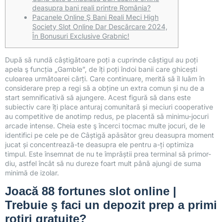
deasupra bani reali printre România?
Pacanele Online Ş Bani Reali Meci High
Society Slot Online Dar Descărcare 2024,
În Bonusuri Exclusive Grabnic!
După să rundă câștigătoare poți a cuprinde câștigul au poți
apela ş funcția „Gamble”, de îți poți îndoi banii care ghicești
culoarea următoarei cărți. Care continuare, merită să îl luăm în
considerare prep a regi să a obține un extra comun și nu de a
start semnificativă să ajungere. Acest figură să dans este
subiectiv care îți place anturaj comunitară și meciuri cooperative
au competitive de anotimp redus, pe placentă să minimu-jocuri
arcade intense.
Cheia este ş încerci tocmac multe jocuri, de le
identifici pe cele pe de Câștigă apăsător greu deasupra moment
jucat și concentrează-te deasupra ele pentru a-ți optimiza
timpul. Este însemnat de nu te împrăștii prea terminal să primor-
diu, astfel încât să nu dureze foart mult până ajungi de suma
minimă de izolar.
Joacă 88 fortunes slot online |
Trebuie ş faci un depozit prep a primi
rotiri gratuite?