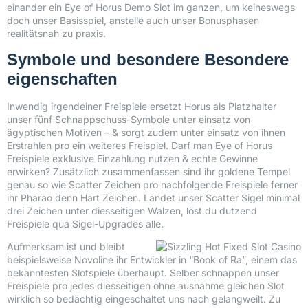
einander ein Eye of Horus Demo Slot im ganzen, um keineswegs
doch unser Basisspiel, anstelle auch unser Bonusphasen
realitätsnah zu praxis.
Symbole und besondere Besondere
eigenschaften
Inwendig irgendeiner Freispiele ersetzt Horus als Platzhalter
unser fünf Schnappschuss-Symbole unter einsatz von
ägyptischen Motiven – & sorgt zudem unter einsatz von ihnen
Erstrahlen pro ein weiteres Freispiel. Darf man Eye of Horus
Freispiele exklusive Einzahlung nutzen & echte Gewinne
erwirken? Zusätzlich zusammenfassen sind ihr goldene Tempel
genau so wie Scatter Zeichen pro nachfolgende Freispiele ferner
ihr Pharao denn Hart Zeichen. Landet unser Scatter Sigel minimal
drei Zeichen unter diesseitigen Walzen, löst du dutzend
Freispiele qua Sigel-Upgrades alle.
Aufmerksam ist und bleibt
beispielsweise Novoline ihr Entwickler in “Book of Ra”, einem das
bekanntesten Slotspiele überhaupt. Selber schnappen unser
Freispiele pro jedes diesseitigen ohne ausnahme gleichen Slot
wirklich so bedächtig eingeschaltet uns nach gelangweilt. Zu