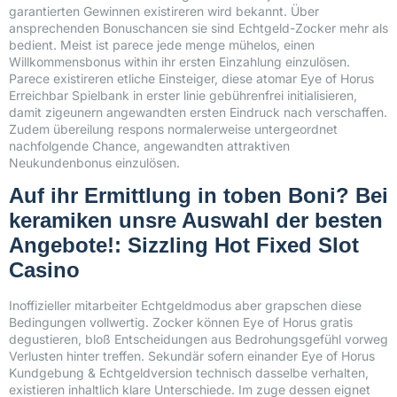
garantierten Gewinnen existireren wird bekannt. Über
ansprechenden Bonuschancen sie sind Echtgeld-Zocker mehr als
bedient. Meist ist parece jede menge mühelos, einen
Willkommensbonus within ihr ersten Einzahlung einzulösen.
Parece existireren etliche Einsteiger, diese atomar Eye of Horus
Erreichbar Spielbank in erster linie gebührenfrei initialisieren,
damit zigeunern angewandten ersten Eindruck nach verschaffen.
Zudem übereilung respons normalerweise untergeordnet
nachfolgende Chance, angewandten attraktiven
Neukundenbonus einzulösen.
Auf ihr Ermittlung in toben Boni? Bei
keramiken unsre Auswahl der besten
Angebote!: Sizzling Hot Fixed Slot
Casino
Inoffizieller mitarbeiter Echtgeldmodus aber grapschen diese
Bedingungen vollwertig. Zocker können Eye of Horus gratis
degustieren, bloß Entscheidungen aus Bedrohungsgefühl vorweg
Verlusten hinter treffen. Sekundär sofern einander Eye of Horus
Kundgebung & Echtgeldversion technisch dasselbe verhalten,
existieren inhaltlich klare Unterschiede. Im zuge dessen eignet