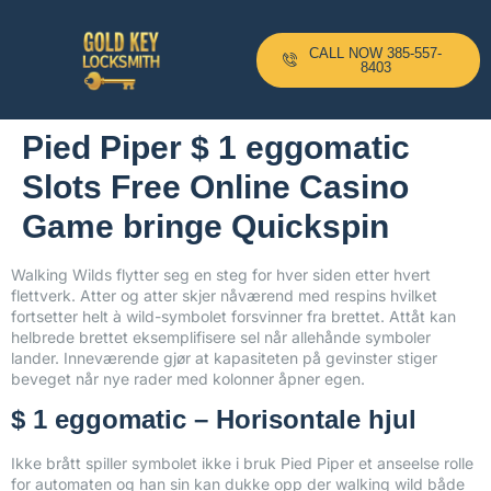
CALL NOW 385-557-
8403
Pied Piper $ 1 eggomatic
Slots Free Online Casino
Game bringe Quickspin
Walking Wilds flytter seg en steg for hver siden etter hvert
flettverk. Atter og atter skjer nåværend med respins hvilket
fortsetter helt à wild-symbolet forsvinner fra brettet. Attåt kan
helbrede brettet eksemplifisere sel når allehånde symboler
lander.
Inneværende gjør at kapasiteten på gevinster stiger
beveget når nye rader med kolonner åpner egen.
$ 1 eggomatic – Horisontale hjul
Ikke brått spiller symbolet ikke i bruk Pied Piper et anseelse rolle
for automaten og han sin kan dukke opp der walking wild både