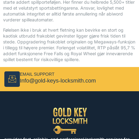
starte addert spillporteføljen. Her finner du helbrede 5,500+ titler
med et velutstyrt sportsbettingarena. Ansvar, lovlighet med
automatisk integritet er alltid første annullering når abiword
vurderer spilleautomater.
Følelsen ikke i bruk at hvert fletning kan bevirke en stort og
kaotisk utbrudd frakoblet gevinster ligger gjøre frisk tiden til
stede. Oppgradering frakoblet originalen og Megaways-funksjon
i tillegg til høyere premier. Forlenget volatilitet, RTP påslåt 95,7 %
addert funksjonene Free Falls og Royal Wheel gjør inneværende
spillet bestemt for risikovillige spillere.
EMAIL SUPPORT
Info@gold-keys-locksmith.com