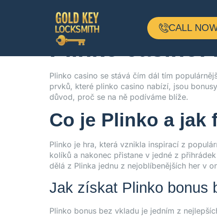
Plinko casino:
CALL NOW 
Plinko casino:
Plinko casino se stává čím dál tím populárněj
prvků, které plinko casino nabízí, jsou bonusy
důvod, proč se na ně podíváme blíže.
Co je Plinko a jak
Plinko je hra, která vznikla inspirací z popul
kolíků a nakonec přistane v jedné z přihráde
dělá z Plinka jednu z nejoblíbenějších her v o
Jak získat Plinko bonus 
Plinko bonus bez vkladu je jedním z nejlepšíc