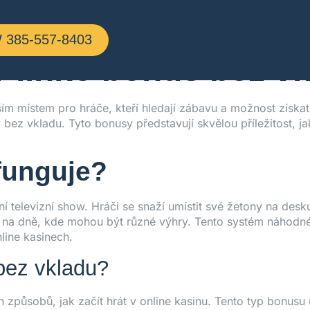
 Plinko bonus bez v
385-557-8403
 Plinko bonus bez v
ším místem pro hráče, kteří hledají zábavu a možnost získat
 bez vkladu. Tyto bonusy představují skvělou příležitost, jak
 funguje?
ární televizní show. Hráči se snaží umístit své žetony na des
k na dně, kde mohou být různé výhry. Tento systém náhodné
nline kasinech.
bez vkladu?
h způsobů, jak začít hrát v online kasinu. Tento typ bonus