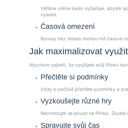
Většina online kasin vyžaduje, abyste s
vysoké.
Časová omezení
Bonusy bez vkladu mohou mít časové om
Jak maximalizovat využit
Abychom zajistili, že využijete svůj Plinko bo
Přečtěte si podmínky
Vždy si pečlivě přečtěte podmínky a pr
Vyzkoušejte různé hry
Neomezujte se pouze na Plinko. Zkuste i
Spravujte svůj čas