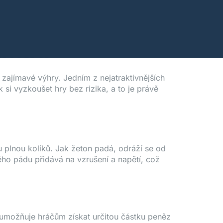
kladu
kladu
 zajímavé výhry. Jedním z nejatraktivnějších
 si vyzkoušet hry bez rizika, a to je právě
ku plnou kolíků. Jak žeton padá, odráží se od
ho pádu přidává na vzrušení a napětí, což
u umožňuje hráčům získat určitou částku peněz