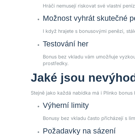
Hráči nemusejí riskovat své vlastní peníz
Možnost vyhrát skutečné p
I když hrajete s bonusovými penězi, stál
Testování her
Bonus bez vkladu vám umožňuje vyzkoušet 
prostředky.
Jaké jsou nevýhod
Stejně jako každá nabídka má i Plinko bonus
Výherní limity
Bonusy bez vkladu často přicházejí s li
Požadavky na sázení