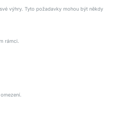
at své výhry. Tyto požadavky mohou být někdy
m rámci.
í omezení.