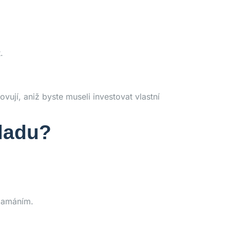
.
vují, aniž byste museli investovat vlastní
ladu?
klamáním.