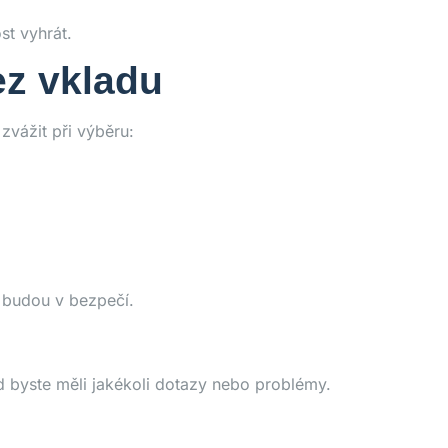
st vyhrát.
ez vkladu
 zvážit při výběru:
e budou v bezpečí.
ud byste měli jakékoli dotazy nebo problémy.