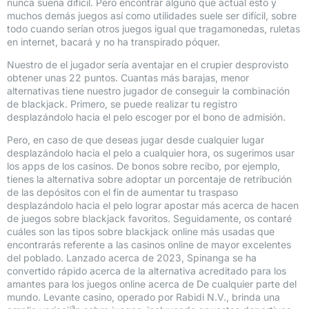
nunca suena difícil. Pero encontrar alguno que actual esto y
muchos demás juegos así­ como utilidades suele ser difícil, sobre
todo cuando serían otros juegos igual que tragamonedas, ruletas
en internet, bacará y no ha transpirado póquer.
Nuestro de el jugador serí­a aventajar en el crupier desprovisto
obtener unas 22 puntos. Cuantas más barajas, menor
alternativas tiene nuestro jugador de conseguir la combinación
de blackjack. Primero, se puede realizar tu registro
desplazándolo hacia el pelo escoger por el bono de admisión.
Pero, en caso de que deseas jugar desde cualquier lugar
desplazándolo hacia el pelo a cualquier hora, os sugerimos usar
los apps de los casinos. De bonos sobre recibo, por ejemplo,
tienes la alternativa sobre adoptar un porcentaje de retribución
de las depósitos con el fin de aumentar tu traspaso
desplazándolo hacia el pelo lograr apostar más acerca de hacen
de juegos sobre blackjack favoritos. Seguidamente, os contaré
cuáles son las tipos sobre blackjack online más usadas que
encontrarás referente a las casinos online de mayor excelentes
del poblado. Lanzado acerca de 2023, Spinanga se ha
convertido rápido acerca de la alternativa acreditado para los
amantes para los juegos online acerca de De cualquier parte del
mundo. Levante casino, operado por Rabidi N.V., brinda una