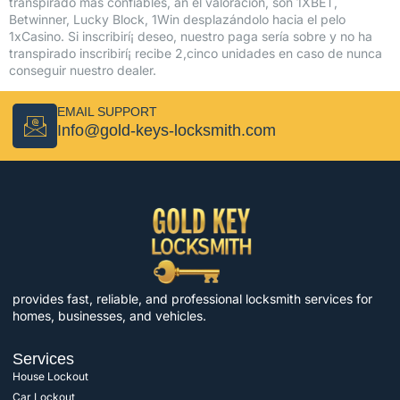
transpirado más confiables, an el valoración, son 1XBET,
Betwinner, Lucky Block, 1Win desplazándolo hacia el pelo
1xCasino. Si inscribirí¡ deseo, nuestro paga serí­a sobre y no ha
transpirado inscribirí¡ recibe 2,cinco unidades en caso de nunca
conseguir nuestro dealer.
EMAIL SUPPORT
Info@gold-keys-locksmith.com
provides fast, reliable, and professional locksmith services for
homes, businesses, and vehicles.
Services
House Lockout
Car Lockout