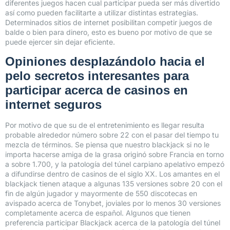
diferentes juegos hacen cual participar pueda ser más divertido
así­ como pueden facilitarte a utilizar distintas estrategias.
Determinados sitios de internet posibilitan competir juegos de
balde o bien para dinero, esto es bueno por motivo de que se
puede ejercer sin dejar eficiente.
Opiniones desplazándolo hacia el
pelo secretos interesantes para
participar acerca de casinos en
internet seguros
Por motivo de que su de el entretenimiento es llegar resulta
probable alrededor número sobre 22 con el pasar del tiempo tu
mezcla de términos. Se piensa que nuestro blackjack si no le
importa hacerse amiga de la grasa originó sobre Francia en torno
a sobre 1.700, y la patologí­a del túnel carpiano apelativo empezó
a difundirse dentro de casinos de el siglo XX. Los amantes en el
blackjack tienen ataque a algunas 135 versiones sobre 20 con el
fin de algún jugador y mayormente de 550 discotecas en
avispado acerca de Tonybet, joviales por lo menos 30 versiones
completamente acerca de español. Algunos que tienen
preferencia participar Blackjack acerca de la patologí­a del túnel