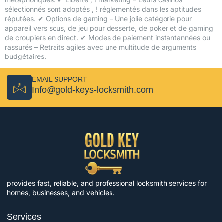
sélectionnés sont adoptés , ! réglementés dans les aptitudes
réputées. ✔ Options de gaming – Une jolie catégorie pour
appareil vers sous, de jeu pour desserte, de poker et de gaming
de croupiers en direct. ✔ Modes de paiement instantannées ou
rassurés – Retraits agiles avec une multitude de arguments
budgétaires.
EMAIL SUPPORT
Info@gold-keys-locksmith.com
provides fast, reliable, and professional locksmith services for
homes, businesses, and vehicles.
Services