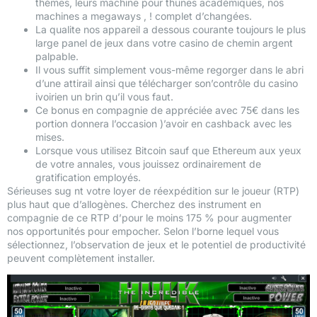
thèmes, leurs machine pour thunes académiques, nos
machines a megaways , ! complet d’changées.
La qualite nos appareil a dessous courante toujours le plus
large panel de jeux dans votre casino de chemin argent
palpable.
Il vous suffit simplement vous-même regorger dans le abri
d’une attirail ainsi que télécharger son’contrôle du casino
ivoirien un brin qu’il vous faut.
Ce bonus en compagnie de appréciée avec 75€ dans les
portion donnera l’occasion )’avoir en cashback avec les
mises.
Lorsque vous utilisez Bitcoin sauf que Ethereum aux yeux
de votre annales, vous jouissez ordinairement de
gratification employés.
Sérieuses sug nt votre loyer de réexpédition sur le joueur (RTP)
plus haut que d’allogènes. Cherchez des instrument en
compagnie de ce RTP d’pour le moins 175 % pour augmenter
nos opportunités pour empocher. Selon l’borne lequel vous
sélectionnez, l’observation de jeux et le potentiel de productivité
peuvent complètement installer.