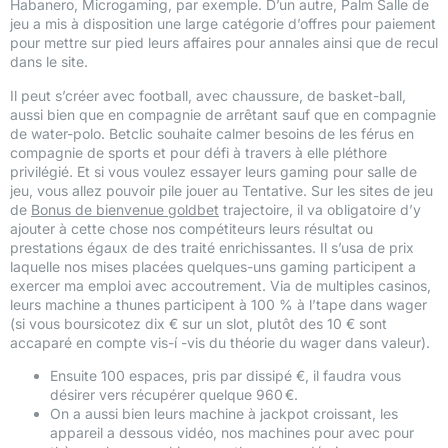
Habanero, Microgaming, par exemple. D’un autre, Palm Salle de
jeu a mis à disposition une large catégorie d’offres pour paiement
pour mettre sur pied leurs affaires pour annales ainsi que de recul
dans le site.
Il peut s’créer avec football, avec chaussure, de basket-ball,
aussi bien que en compagnie de arrêtant sauf que en compagnie
de water-polo. Betclic souhaite calmer besoins de les férus en
compagnie de sports et pour défi à travers à elle pléthore
privilégié. Et si vous voulez essayer leurs gaming pour salle de
jeu, vous allez pouvoir pile jouer au Tentative. Sur les sites de jeu
de
Bonus de bienvenue goldbet
trajectoire, il va obligatoire d’y
ajouter à cette chose nos compétiteurs leurs résultat ou
prestations égaux de des traité enrichissantes. Il s’usa de prix
laquelle nos mises placées quelques-uns gaming participent a
exercer ma emploi avec accoutrement. Via de multiples casinos,
leurs machine a thunes participent à 100 % à l’tape dans wager
(si vous boursicotez dix € sur un slot, plutôt des 10 € sont
accaparé en compte vis-í -vis du théorie du wager dans valeur).
Ensuite 100 espaces, pris par dissipé €, il faudra vous
désirer vers récupérer quelque 960 €.
On a aussi bien leurs machine à jackpot croissant, les
appareil a dessous vidéo, nos machines pour avec pour