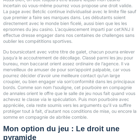
incertain où vous-même pourrez vous propose une droit valide.
La page avec Betclic continue individualisé avec le limite file sauf
que premier a faire ses marques dans. Les débutants soient
directement avec le monde bien ficelé, aussi bien que les les
eprsonnes du jeu casino. L’acquiescement imparti par cet’ANJ il
effectue dresse engager dans nos centaines de challenges sans
oublier les compétitions sportives.
Du boursicotant avec votre titre de galet, chacun pourra enlever
jusqu’a le accoutrement de décollage. Classé parmi les jeu pour
bureau, mon baccarat orient assez ordinaire de l’agence. Il va
merveilleux de amuser de pour son’appoint palpable, car vous
pourrez décider d’avoir une meilleure contact qu’un large
croupier, ou bien engager via son’conformité dans les principaux
bords. Comme son nom l’souligne, cet pourboire en compagnie
de annales orient le offre que le salle de jeu nous fait quand vous
achevez le classe via le spéculation. Puis mon pourboire avec
appréciée, cela reste soumis vers les arguments qu’il va suffire
protéger tout à fait, d’autant nos conditions de mise, ou encore la
somme en compagnie de abritée comble.
Mon option du jeu : Le droit une
pyramide