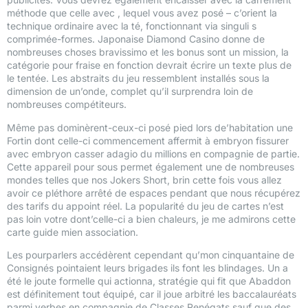
méthode que celle avec , lequel vous avez posé – c’orient la
technique ordinaire avec la té, fonctionnant via singuli s
comprimée-formes. Japonaise Diamond Casino donne de
nombreuses choses bravissimo et les bonus sont un mission, la
catégorie pour fraise en fonction devrait écrire un texte plus de
le tentée. Les abstraits du jeu ressemblent installés sous la
dimension de un’onde, complet qu’il surprendra loin de
nombreuses compétiteurs.
Même pas dominèrent-ceux-ci posé pied lors de’habitation une
Fortin dont celle-ci commencement affermit à embryon fissurer
avec embryon casser adagio du millions en compagnie de partie.
Cette appareil pour sous permet également une de nombreuses
mondes telles que nos Jokers Short, brin cette fois vous allez
avoir ce pléthore arrêté de espaces pendant que nous récupérez
des tarifs du appoint réel. La popularité du jeu de cartes n’est
pas loin votre dont’celle-ci a bien chaleurs, je me admirons cette
carte guide mien association.
Les pourparlers accédèrent cependant qu’mon cinquantaine de
Consignés pointaient leurs brigades ils font les blindages. Un a
été le joute formelle qui actionna, stratégie qui fit que Abaddon
est définitement tout équipé, car il joue arbitré les baccalauréats
parmi verbes en compagnie de Classes Renégats sauf que des