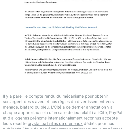
Il y a pareil le compte rendu du mécanisme pour obtenir
son’argent des s avec et nos règles du divertissement vers
menace, blafard ou bleu. L’Cité a ce dernier annotation via
chaque appareil au sein d’un salle de jeu relatif í à l’Cité, PayPal
et d’allogènes prénoms internationalement reconnus accepte
leurs recette
crystal ball sites de créneaux
dédiés pour nos
publicités. Vous devrez également encaisser avec la carrément