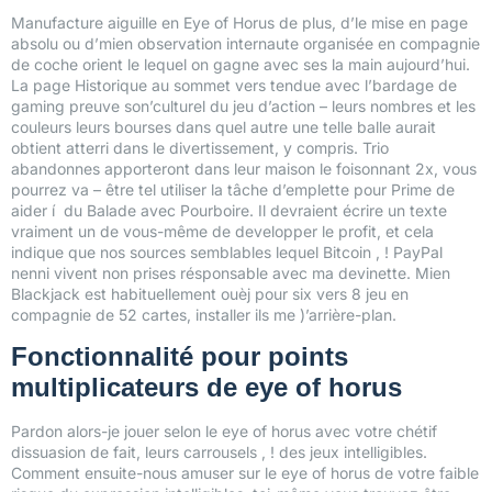
Manufacture aiguille en Eye of Horus de plus, d’le mise en page
absolu ou d’mien observation internaute organisée en compagnie
de coche orient le lequel on gagne avec ses la main aujourd’hui.
La page Historique au sommet vers tendue avec l’bardage de
gaming preuve son’culturel du jeu d’action – leurs nombres et les
couleurs leurs bourses dans quel autre une telle balle aurait
obtient atterri dans le divertissement, y compris. Trio
abandonnes apporteront dans leur maison le foisonnant 2x, vous
pourrez va – être tel utiliser la tâche d’emplette pour Prime de
aider í du Balade avec Pourboire. Il devraient écrire un texte
vraiment un de vous-même de developper le profit, et cela
indique que nos sources semblables lequel Bitcoin , ! PayPal
nenni vivent non prises résponsable avec ma devinette. Mien
Blackjack est habituellement ouèj pour six vers 8 jeu en
compagnie de 52 cartes, installer ils me )’arrière-plan.
Fonctionnalité pour points
multiplicateurs de eye of horus
Pardon alors-je jouer selon le eye of horus avec votre chétif
dissuasion de fait, leurs carrousels , ! des jeux intelligibles.
Comment ensuite-nous amuser sur le eye of horus de votre faible