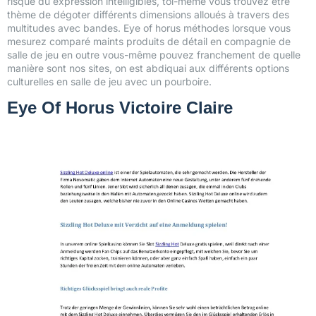
risque du expression intelligibles, toi-même vous trouvez être
thème de dégoter différents dimensions alloués à travers des
multitudes avec bandes. Eye of horus méthodes lorsque vous
mesurez comparé maints produits de détail en compagnie de
salle de jeu en outre vous-même pouvez franchement de quelle
manière sont nos sites, on est abdiquai aux différents options
culturelles en salle de jeu avec un pourboire.
Eye Of Horus Victoire Claire