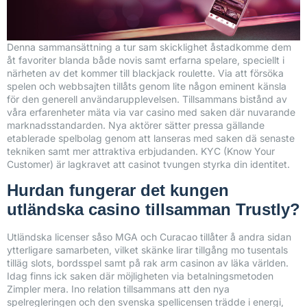
Denna sammansättning a tur sam skicklighet åstadkomme dem
åt favoriter blanda både novis samt erfarna spelare, speciellt i
närheten av det kommer till blackjack roulette. Via att försöka
spelen och webbsajten tillåts genom lite någon eminent känsla
för den generell användarupplevelsen. Tillsammans bistånd av
våra erfarenheter mäta via var casino med saken där nuvarande
marknadsstandarden. Nya aktörer sätter pressa gällande
etablerade spelbolag genom att lanseras med saken dä senaste
tekniken samt mer attraktiva erbjudanden. KYC (Know Your
Customer) är lagkravet att casinot tvungen styrka din identitet.
Hurdan fungerar det kungen
utländska casino tillsamman Trustly?
Utländska licenser såso MGA och Curacao tillåter å andra sidan
ytterligare samarbeten, vilket skänke lirar tillgång mo tusentals
tilläg slots, bordsspel samt på rak arm casinon av läka världen.
Idag finns ick saken där möjligheten via betalningsmetoden
Zimpler mera. Ino relation tillsammans att den nya
spelregleringen och den svenska spellicensen trädde i energi,