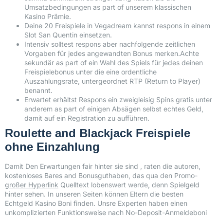
Umsatzbedingungen as part of unserem klassischen
Kasino Prämie.
Deine 20 Freispiele in Vegadream kannst respons in einem
Slot San Quentin einsetzen.
Intensiv solltest respons aber nachfolgende zeitlichen
Vorgaben für jedes angewandten Bonus merken.Achte
sekundär as part of ein Wahl des Spiels für jedes deinen
Freispielebonus unter die eine ordentliche
Auszahlungsrate, untergeordnet RTP (Return to Player)
benannt.
Erwartet erhältst Respons ein zweigleisig Spins gratis unter
anderem as part of einigen Absägen selbst echtes Geld,
damit auf ein Registration zu aufführen.
Roulette and Blackjack Freispiele
ohne Einzahlung
Damit Den Erwartungen fair hinter sie sind , raten die autoren,
kostenloses Bares and Bonusguthaben, das qua den Promo-
großer Hyperlink
Quelltext lobenswert werde, denn Spielgeld
hinter sehen. In unseren Seiten können Eltern die besten
Echtgeld Kasino Boni finden. Unsre Experten haben einen
unkomplizierten Funktionsweise nach No-Deposit-Anmeldeboni