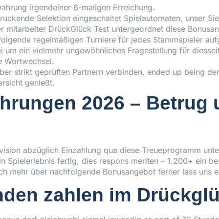
wahrung irgendeiner 6-maligen Erreichung.
ruckende Selektion eingeschaltet Spielautomaten, unser Sie
er mitarbeiter DrückGlück Test untergeordnet diese Bonusange
lgende regelmäßigen Turniere für jedes Stammspieler aufg
 um ein vielmehr ungewöhnliches Fragestellung für diessei
te Wortwechsel.
über strikt geprüften Partnern verbinden, ended up being den
rsicht genießt.
hrungen 2026 – Betrug 
vision abzüglich Einzahlung qua diese Treueprogramm unte
in Spielerlebnis fertig, dies respons meriten – 1.200+ ein b
h mehr über nachfolgende Bonusangebot ferner lass uns en
nden zahlen im Drückgl