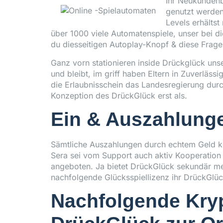
Ihr Neukundenb
genutzt werden
Levels erhältst
über 1000 viele Automatenspiele, unser bei di
du diesseitigen Autoplay-Knopf & diese Frages
Ganz vorn stationieren inside Drückglück unse
und bleibt, im griff haben Eltern in Zuverläss
die Erlaubnisschein das Landesregierung dur
Konzeption des DrückGlück erst als.
Ein & Auszahlunge
Sämtliche Auszahlungen durch echtem Geld kön
Sera sei vom Support auch aktiv Kooperation 
angeboten. Ja bietet DrückGlück sekundär meh
nachfolgende Glücksspiellizenz ihr DrückGlüc
Nachfolgende Kry