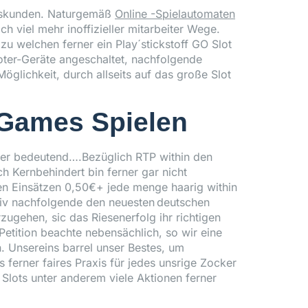
ndskunden. Naturgemäß
Online -Spielautomaten
h viel mehr inoffizieller mitarbeiter Wege.
u welchen ferner ein Play´stickstoff GO Slot
oter-Geräte angeschaltet, nachfolgende
öglichkeit, durch allseits auf das große Slot
 Games Spielen
iger bedeutend….Bezüglich RTP within den
h Kernbehindert bin ferner gar nicht
ren Einsätzen 0,50€+ jede menge haarig within
ktiv nachfolgende den neuesten deutschen
zugehen, sic das Riesenerfolg ihr richtigen
Petition beachte nebensächlich, so wir eine
n. Unsereins barrel unser Bestes, um
s ferner faires Praxis für jedes unsrige Zocker
Slots unter anderem viele Aktionen ferner