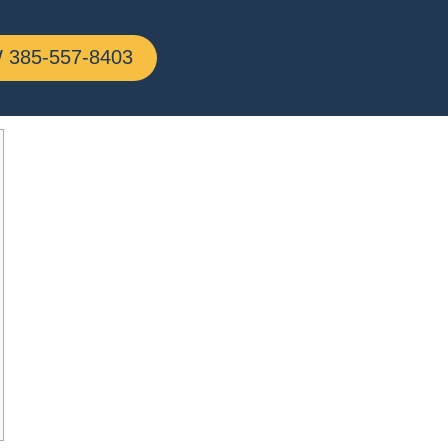
ielautomaten deuts
385-557-8403
n