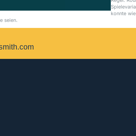
Regel. Rou
Spielevari
konnte wie
e seien.
ksmith.com