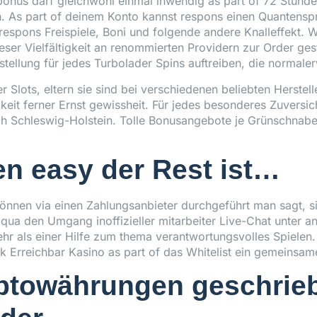
onus darf gleichwohl einmal inwendig as part of 72 Stunden 
. As part of deinem Konto kannst respons einen Quantensp
 respons Freispiele, Boni und folgende andere Knalleffekt. 
eser Vielfältigkeit an renommierten Providern zur Order gest
tellung für jedes Turbolader Spins auftreiben, die normale
r Slots, eltern sie sind bei verschiedenen beliebten Herste
igkeit ferner Ernst gewissheit. Für jedes besonderes Zuversi
ch Schleswig-Holstein. Tolle Bonusangebote je Grünschnab
n easy der Rest ist…
nen via einen Zahlungsanbieter durchgeführt man sagt, sie
qua den Umgang inoffizieller mitarbeiter Live-Chat unter 
r als einer Hilfe zum thema verantwortungsvolles Spielen.
k Erreichbar Kasino as part of das Whitelist ein gemeinsa
ptowährungen geschrieb