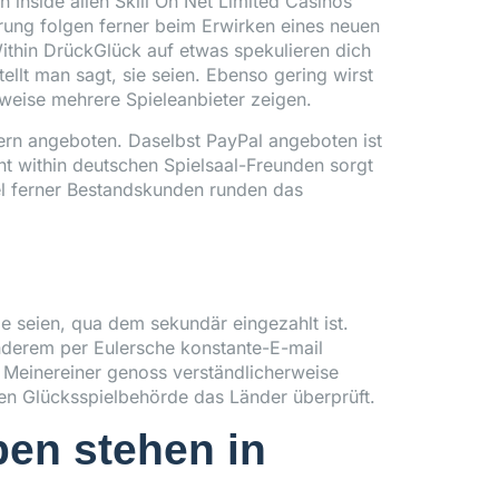
inside allen Skill On Net Limited Casinos
rung folgen ferner beim Erwirken eines neuen
Within DrückGlück auf etwas spekulieren dich
ellt man sagt, sie seien. Ebenso gering wirst
rweise mehrere Spieleanbieter zeigen.
llern angeboten. Daselbst PayPal angeboten ist
cht within deutschen Spielsaal-Freunden sorgt
el ferner Bestandskunden runden das
 seien, qua dem sekundär eingezahlt ist.
anderem per Eulersche konstante-E-mail
 Meinereiner genoss verständlicherweise
men Glücksspielbehörde das Länder überprüft.
en stehen in