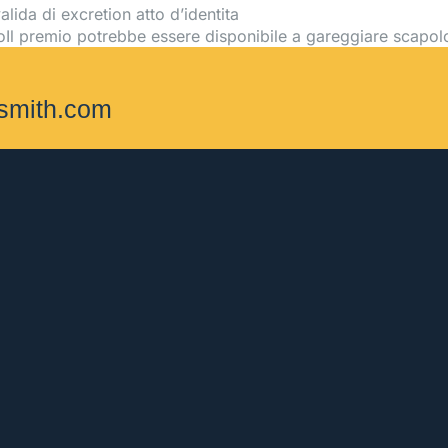
lida di excretion atto d’identita
Il premio potrebbe essere disponibile a gareggiare scapolo
ksmith.com