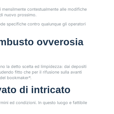
ati mensilmente contestualmente alle modifiche
 di nuovo prossimo.
ede specifiche contro qualunque gli operatori
rambusto ovverosia
no la detto scelta ed limpidezza: dai depositi
udendo fitto che per il rifusione sulla avanti
o del bookmaker*.
ato di intricato
mini ed condizioni. In questo luogo e fattibile