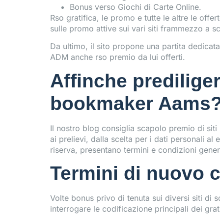
Bonus verso Giochi di Carte Online.
Rso gratifica, le promo e tutte le altre le of
sulle promo attive sui vari siti frammezzo a 
Da ultimo, il sito propone una partita dedicat
ADM anche rso premio da lui offerti.
Affinche predilige
bookmaker Aams
Il nostro blog consiglia scapolo premio di sit
ai prelievi, dalla scelta per i dati personali a
riserva, presentano termini e condizioni gener
Termini di nuovo c
Volte bonus privo di tenuta sui diversi siti d
interrogare le codificazione principali dei gra