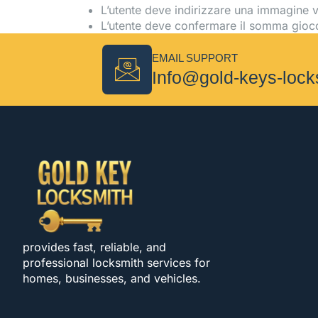
L’utente deve indirizzare una immagine va
L’utente deve confermare il somma gioco
EMAIL SUPPORT
Info@gold-keys-loc
provides fast, reliable, and
professional locksmith services for
homes, businesses, and vehicles.