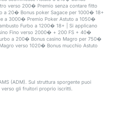
tro verso 200� Premio senza contare fitto
tro a 20� Bonus poker Sagace per 1000� 18+
ace a 3000� Premio Poker Astuto a 1050�
rambusto Furbo a 1200� 18+ | Si applicano
asino Fino verso 2000� + 200 FS + 40�
l Furbo a 200� Bonus casino Magro per 750�
r Magro verso 1020� Bonus mucchio Astuto
 AAMS (ADM). Sul struttura sporgente puoi
erso gli fruitori proprio iscritti.