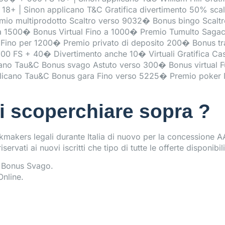
18+ | Sinon applicano T&C Gratifica divertimento 50% scal
emio multiprodotto Scaltro verso 9032� Bonus bingo Scal
 a 1500� Bonus Virtual Fino a 1000� Premio Tumulto Sag
 Fino per 1200� Premio privato di deposito 200� Bonus t
 FS + 40� Divertimento anche 10� Virtuali Gratifica C
icano Tau&C Bonus svago Astuto verso 300� Bonus virtua
pplicano Tau&C Bonus gara Fino verso 5225� Premio poke
oi scoperchiare sopra ?
ookmakers legali durante Italia di nuovo per la concessione
vati ai nuovi iscritti che tipo di tutte le offerte disponibili v
 Bonus Svago.
nline.