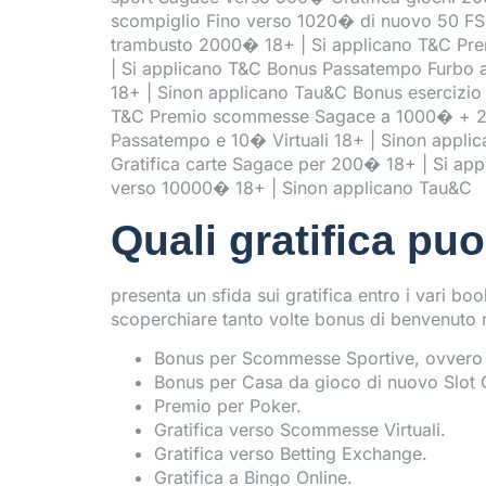
scompiglio Fino verso 1020� di nuovo 50 FS 
trambusto 2000� 18+ | Si applicano T&C Pr
| Si applicano T&C Bonus Passatempo Furbo
18+ | Sinon applicano Tau&C Bonus esercizio
T&C Premio scommesse Sagace a 1000� + 200
Passatempo e 10� Virtuali 18+ | Sinon appl
Gratifica carte Sagace per 200� 18+ | Si a
verso 10000� 18+ | Sinon applicano Tau&C
Quali gratifica pu
presenta un sfida sui gratifica entro i vari b
scoperchiare tanto volte bonus di benvenuto riser
Bonus per Scommesse Sportive, ovvero
Bonus per Casa da gioco di nuovo Slot O
Premio per Poker.
Gratifica verso Scommesse Virtuali.
Gratifica verso Betting Exchange.
Gratifica a Bingo Online.