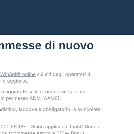
 norme a
mmesse di nuovo
i
WinSpirit online
sui siti degli operatori di
hio aggiunto.
ote maggiorate sulle scommesse sportive,
ers in permesso ADM (AAMS).
distico, laddove e obbligatorio, a svincolare
1000 FS 18+ | Sinon applicano Tau&C Bonus
tifica scommesse Astuto a 210� Bonus