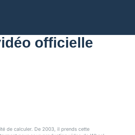
n goldbet
 de créer
déo officielle
é de calculer. De 2003, il prends cette