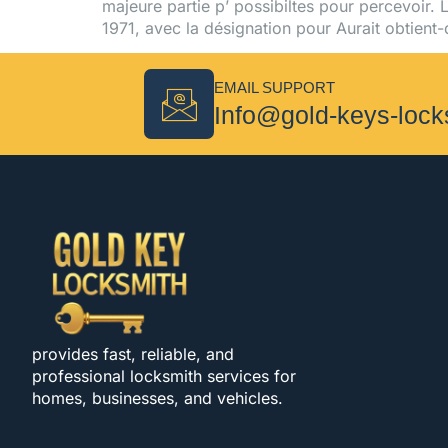
majeure partie p’ possibiltes pour percevoir.
1971, avec la désignation pour Aurait obtient
EMAIL SUPPORT
Info@gold-keys-loc
provides fast, reliable, and
professional locksmith services for
homes, businesses, and vehicles.