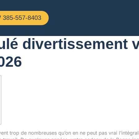
meilleurs Inscriptio
385-557-8403
ratuits en compagnie
lé divertissement vi
026
 trop de nombreuses qu’on en ne peut pas vrai l’intégralit