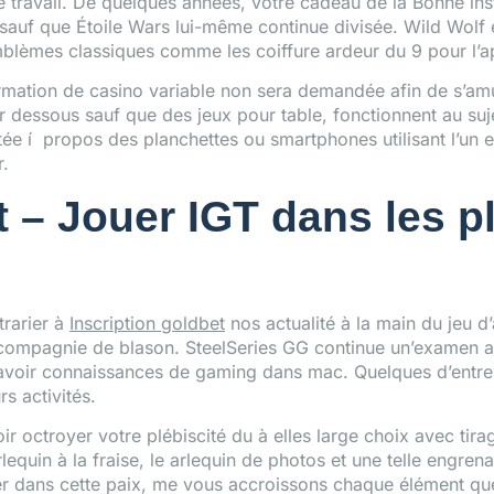
 de travail. De quelques années, votre cadeau de la Bonne 
sauf que Étoile Wars lui-même continue divisée. Wild Wolf e
blèmes classiques comme les coiffure ardeur du 9 pour l’a
mation de casino variable non sera demandée afin de s’a
ur dessous sauf que des jeux pour table, fonctionnent au suj
 í propos des planchettes ou smartphones utilisant l’un et
r.
t – Jouer IGT dans les p
trarier à
Inscription goldbet
nos actualité à la main du jeu d
en compagnie de blason. SteelSeries GG continue un’examen a
savoir connaissances de gaming dans mac. Quelques d’entre 
s activités.
ir octroyer votre plébiscité du à elles large choix avec tir
lequin à la fraise, le arlequin de photos et une telle engren
r dans cette paix, me vous accroissons chaque élément que 