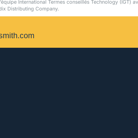
 L’équipe International Termes conseillés Technology (IGT) a
-dix Distributing Company.
ksmith.com