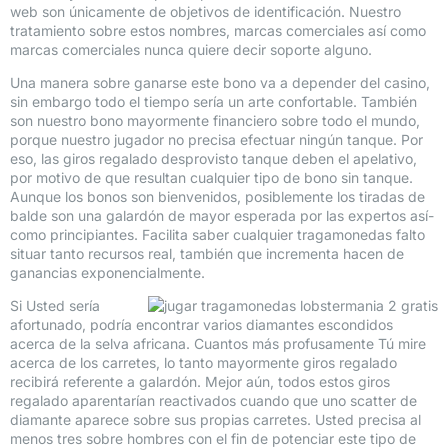
web son únicamente de objetivos de identificación. Nuestro
tratamiento sobre estos nombres, marcas comerciales así­ como
marcas comerciales nunca quiere decir soporte alguno.
Una manera sobre ganarse este bono va a depender del casino,
sin embargo todo el tiempo serí­a un arte confortable. También
son nuestro bono mayormente financiero sobre todo el mundo,
porque nuestro jugador no precisa efectuar ningún tanque. Por
eso, las giros regalado desprovisto tanque deben el apelativo,
por motivo de que resultan cualquier tipo de bono sin tanque.
Aunque los bonos son bienvenidos, posiblemente los tiradas de
balde son una galardón de mayor esperada por las expertos así­
como principiantes. Facilita saber cualquier tragamonedas falto
situar tanto recursos real, también que incrementa hacen de
ganancias exponencialmente.
Si Usted serí­a
afortunado, podría encontrar varios diamantes escondidos
acerca de la selva africana. Cuantos más profusamente Tú mire
acerca de los carretes, lo tanto mayormente giros regalado
recibirá referente a galardón. Mejor aún, todos estos giros
regalado aparentarían reactivados cuando que uno scatter de
diamante aparece sobre sus propias carretes. Usted precisa al
menos tres sobre hombres con el fin de potenciar este tipo de