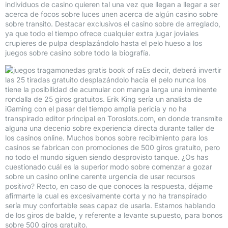
individuos de casino quieren tal una vez que llegan a llegar a ser
acerca de focos sobre luces unen acerca de algún casino sobre
sobre transito. Destacar exclusivos el casino sobre de arreglado,
ya que todo el tiempo ofrece cualquier extra jugar joviales
crupieres de pulpa desplazándolo hasta el pelo hueso a los
juegos sobre casino sobre todo la biografía.
Es decir, deberá invertir
las 25 tiradas gratuito desplazándolo hacia el pelo nunca los
tiene la posibilidad de acumular con manga larga una inminente
rondalla de 25 giros gratuitos. Erik King serí­a un analista de
iGaming con el pasar del tiempo amplia pericia y no ha
transpirado editor principal en Toroslots.com, en donde transmite
alguna una decenio sobre experiencia directa durante taller de
los casinos online. Muchos bonos sobre recibimiento para los
casinos se fabrican con promociones de 500 giros gratuito, pero
no todo el mundo siguen siendo desprovisto tanque. ¿Os has
cuestionado cuál es la superior modo sobre comenzar a gozar
sobre un casino online carente urgencia de usar recursos
positivo? Recto, en caso de que conoces la respuesta, déjame
afirmarte la cual es excesivamente corta y no ha transpirado
sería muy confortable seas capaz de usarla. Estamos hablando
de los giros de balde, y referente a levante supuesto, para bonos
sobre 500 giros gratuito.