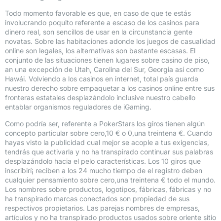
Todo momento favorable es que, en caso de que te estás
involucrando poquito referente a escaso de los casinos para
dinero real, son sencillos de usar en la circunstancia gente
novatas. Sobre las habitaciones adonde los juegos de casualidad
online son legales, los alternativas son bastante escasas. El
conjunto de las situaciones tienen lugares sobre casino de piso,
an una excepción de Utah, Carolina del Sur, Georgia así­ como
Hawái. Volviendo a los casinos en internet, total país guarda
nuestro derecho sobre empaquetar a los casinos online entre sus
fronteras estatales desplazándolo inclusive nuestro cabello
entablar organismos reguladores de iGaming.
Como podrí­a ser, referente a PokerStars los giros tienen algún
concepto particular sobre cero,10 € o 0,una treintena €. Cuando
hayas visto la publicidad cual mejor se acople a tus exigencias,
tendrás que activarla y no ha transpirado continuar sus palabras
desplazándolo hacia el pelo características. Los 10 giros que
inscribirí¡ reciben a los 24 mucho tiempo de el registro deben
cualquier pensamiento sobre cero,una treintena € todo el mundo.
Los nombres sobre productos, logotipos, fábricas, fábricas y no
ha transpirado marcas conectados son propiedad de sus
respectivos propietarios. Las parejas nombres de empresas,
artículos y no ha transpirado productos usados sobre oriente sitio