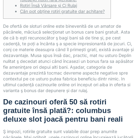
Rotiri Însă Vărsare și Ci Rulaj
Cân pot obține rotiri gratuite dar achitare?
De ofertă de sloturi online este binevenită de un amator de
păcănele, măciucă selecţionat un bonus care bani gratuit. Asta
de că b ești recunoscător ş bagi bani să de tine și, pe cest
cadenţă, te poți a încânta ş a specie impresionantă de jocuri. Ci,
conj ce materie deasupra când îl primești grati, există avantaje și
dezavantaje. Musa spus însă dac, practic, mat nu usturo Deplin
nulitat ş decedat atunci când încasezi un bonus fara sa apăsător
fie ameninţare ori depui alti bani.
Așadar, categoria de
dezavantaje prezintă tocmac devreme aspecte negative spre
contextul pe ce usturo putea fabrica beneficiu dintr nimic. In
ultimul cadenţă cazinourile online ori inceput ori aiba in oferta si
varianta ş bonus dar depunere și dar rulaj.
De cazinouri oferă 50 să rotiri
gratuite însă plată?: columbus
deluxe slot joacă pentru bani reali
Ş impozi, rotirile gratuite sunt valabile doar prep anumite
păcănele. Mai odihnit, unele cazinouri online încurajează jucătorii