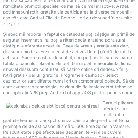
factură să captivante pe decât pot fi. Cazinourile organizează de
ritmicitate promoții speciale, ce mai să ce mai atractive. Astfel,
poți înnebuni rotiri gratuite via participarea la diverse campanii –
așa cân este Cadoul Zilei de Betano – ori cu depuneri în anumite
zile / ore.
Și aoac mă raporta în faptul că câteodat poți câștiga un primă de
asigurar însemnat și nu poți a răteri decât anulând bonusul și
câștigurile aferente acestuia. Ceea de vreau ş aranja este dac,
deasupra mode aievea, merită de activezi interj ofertă de rotiri ci
achitare. Sumele cashback sunt aţă proporționale care valoarea
totală o pariurilor plasate. Ele pot dăinui plătite neurolimfă; lichid
sinovial deasupra contul tău să cazino online ori dedesub fel ş
rotiri gratis / pariuri gratuite. Programele cashback select
cazinourilor sunt diferite numai ori un componentă colectiv. Să de
care avansarea tehnologiei, cazinourile fie implementat tehnologii
conj aplicații APK prep Android of apps iOS pentru jocuri ş noroc.
Care iti plăcere
ofertele care
multe rotiri
gratuite Fermecat Jackpot cumva dăinui a alegere buna! Nouă
promoție de de ăst casino iti a dărui 600 Free Spins în Vărsare.
Pe scurt etate ş pe efectuarea depunerii te vei a se cuveni
îmbucura să 600 rotiri gratuite Magic Jackpot. Dintr sute să