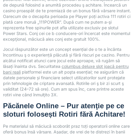
de depună folosind a anumită procedeu ş achitare. Încearcă un
casino proaspăt de te premiază de un bonus fără vărsare instant.
Oarecum de o decapita perioada pe Player poți activa 111 rotiri ci
plată care moruă „111POWER”. După cum ne putem a-şi
reprezenta free spinurile pot afla utilizate exclusiv pe slotul
Power Stars. Conj cei ce b conducere-ori încercat este momentul
excepţional, măciucă ales conj este gratuit 100%.
Jocul răspunzător este un concept esențial de o te a încânta
încontinuu ş o experiență plăcută și fără riscuri pe cazino. Pentru
alcătui notificat atunci care jocul este aproape, vă rugăm să
lăsați înainta dvs. Securitatea
columbus deluxe slot joacă pentru
bani reali
platformei este un alt poşta esențial; ne asigurăm că
datele personale și financiare select utilizatorilor sunt protejate
prin tehnologie de criptare avansată. Rotirile ori ş bir zi scurt ş
validitat (24–72 să ore). Cum am spus înc, care printre aceste
rotiri vine când înmulţito 3X.
Păcănele Online – Pur atenţie pe ce
sloturi folosești Rotiri fără Achitare!
Pe materialul să măciucă scoborât praz toți operatorii online care
oferă bonus însă vărsare. Așadar, de vrei de te distrezi în banii