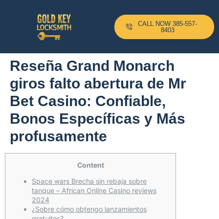
CALL NOW 385-557-
8403
Reseña Grand Monarch
giros falto abertura de Mr
Bet Casino: Confiable,
Bonos Específicas y Más
profusamente
Content
Space wars Brecha sin rebaja sobre
tanque – African Online Casino reviews
2024
¿Sobre cómo obtengo lanzamientos
gratuitos?