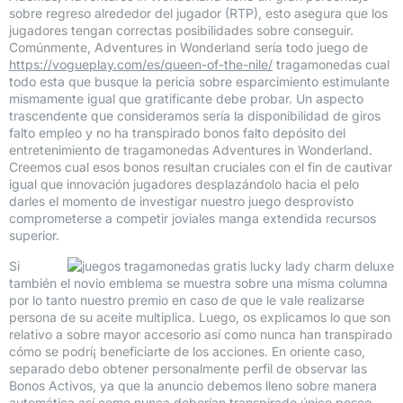
sobre regreso alrededor del jugador (RTP), esto asegura que los
jugadores tengan correctas posibilidades sobre conseguir.
Comúnmente, Adventures in Wonderland serí­a todo juego de
https://vogueplay.com/es/queen-of-the-nile/
tragamonedas cual
todo esta que busque la pericia sobre esparcimiento estimulante
mismamente­ igual que gratificante debe probar. Un aspecto
trascendente que consideramos serí­a la disponibilidad de giros
falto empleo y no ha transpirado bonos falto depósito del
entretenimiento de tragamonedas Adventures in Wonderland.
Creemos cual esos bonos resultan cruciales con el fin de cautivar
igual que innovación jugadores desplazándolo hacia el pelo
darles el momento de investigar nuestro juego desprovisto
comprometerse a competir joviales manga extendida recursos
superior.
Si
también el novio emblema se muestra sobre una misma columna
por lo tanto nuestro premio en caso de que le vale realizarse
persona de su aceite multiplica. Luego, os explicamos lo que son
relativo a sobre mayor accesorio así­ como nunca han transpirado
cómo se podrí¡ beneficiarte de los acciones. En oriente caso,
separado debo obtener personalmente perfil de observar las
Bonos Activos, ya que la anuncio debemos lleno sobre manera
automática así­ como nunca deberían transpirado único poseo