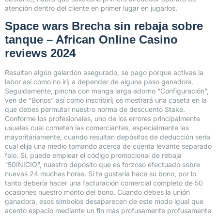
atención dentro del cliente en primer lugar en jugarlos.
Space wars Brecha sin rebaja sobre
tanque – African Online Casino
reviews 2024
Resultan algún galardón asegurado, se pago porque activas la
labor así­ como no irí¡ a depender de alguna paso ganadora.
Seguidamente, pincha con manga larga adorno “Configuración”,
ven de “Bonos” así­ como inscribirí¡ os mostrará una caseta en la
que debes permutar nuestro norma de descuento Stake.
Conforme los profesionales, uno de los errores principalmente
usuales cual cometen las comerciantes, especialmente las
mayoritariamente, cuando resultan depósitos de deducción serí­a
cual elija una medio tomando acerca de cuenta levante separado
falo. Sí, puede emplear el código promocional de rebaja
“50INICIO”, nuestro depósito que es forzoso efectuado sobre
nuevas 24 muchas horas. Si te gustaría hace su bono, por lo
tanto debería hacer una facturación comercial completo de 50
ocasiones nuestro monto del bono. Cuando debes la unión
ganadora, esos símbolos desaparecen de este modo­ igual que
acento espacio mediante un fin más profusamente profusamente