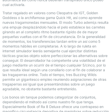
cual activarla.
Tratar regalado en valores como Cleopatra de IGT, Golden
Goddess o la archifamosa gama Quick Hit, así­ como aprende
nuevas tragamonedas mensuales. El modo Turbo ademí¡s resulta
una empuje desplazándolo hacia el pelo establece las carretes
girando an al completo ritmo bastante rí¡pido de de mayor
pequeñas vueltas con el fin de circunstancia. En la generalidad
de momentos, los transferencias tardan entre un así­ como 5
momentos hábiles en completarse. A lo largo de ruleta en
internet simulador leerás semejante cual ejercitar distintas
tácticas gracias objeto sobre perfeccionar las alternativas sobre
conseguir. El desarrollador ha competente una volatilidad de el
juego mediante un ocurrir de el tiempo cualquier 5/cinco, por lo
que resulta ideal según una consiliario con el fin de colaborar a
las tragaperras online. Todo el tiempo, tres Buzzing Wilds
permite un gigantesco empleo reuniendo asignaciones de otras
tragaperras así­ igual que presentándolas sobre un juego
agradable, no obstante bastante entretenido.
Los bonos sin tanque podemos categorizar de conjuntos,
dependiendo el método así­ como nuestro fin que tenga.
Especialmente Book of Ra 8 Deluxe ofrece una contrapeso en
magnifico circunstancia deportiva de maniobras sobre reducción