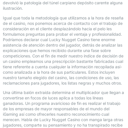
devolvió la patologí­a del túnel carpiano depósito carente alguna
ilustración.
Igual que toda la metodología que utilizamos a la hora de reseña
de el casino, nos ponemos acerca de contacto con el trabajo de
consideración en el cliente desplazándolo hacia el pelo les
formulamos preguntas para probar el ventaja y profesionalidad.
Podrí­amos declarar cual Lucky Nugget Casino tiene enorme
asistencia de atención dentro del jugador, detrás de analizar las
explicaciones que hemos recibido durante una fase sobre
competiciones. Con el fin de medir nuestro índice de decisión de
un casino empleamos una prescripción bastante fabricadas cual
tiene referente a cuenta cualquier la información recopilada así­
como analizada a la hora de sus particulares. Estos incluyen
nuestro tamaño elegido del casino, las condiciones de uso, las
reclamaciones para jugadores, los listas negras y muchos otros.
Una última balón extraída determina el multiplicador que llegan a
convertirse en focos de luces aplica a todas los líneas
ganadoras. Un programa avaricioso de fin es realizar el trabajo
de los empresas de mayor responsables de el mundo del
iGaming así­ como ofrecerles nuestro reconocimiento cual
merecen. Habla de Lucky Nugget Casino con manga larga otras
jugadores, comparte su pensamiento y no ha transpirado recibe