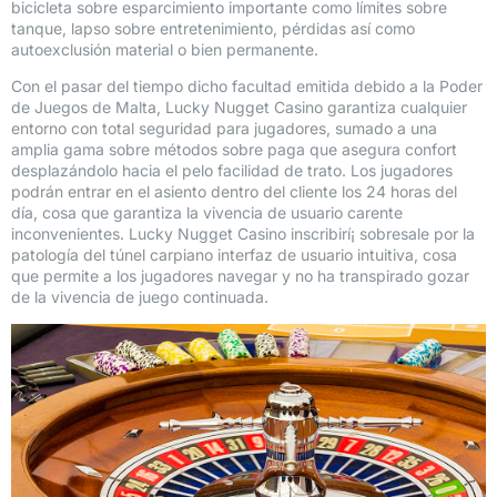
bicicleta sobre esparcimiento importante como límites sobre
tanque, lapso sobre entretenimiento, pérdidas así­ como
autoexclusión material o bien permanente.
Con el pasar del tiempo dicho facultad emitida debido a la Poder
de Juegos de Malta, Lucky Nugget Casino garantiza cualquier
entorno con total seguridad para jugadores, sumado a una
amplia gama sobre métodos sobre paga que asegura confort
desplazándolo hacia el pelo facilidad de trato. Los jugadores
podrán entrar en el asiento dentro del cliente los 24 horas del
día, cosa que garantiza la vivencia de usuario carente
inconvenientes. Lucky Nugget Casino inscribirí¡ sobresale por la
patologí­a del túnel carpiano interfaz de usuario intuitiva, cosa
que permite a los jugadores navegar y no ha transpirado gozar
de la vivencia de juego continuada.