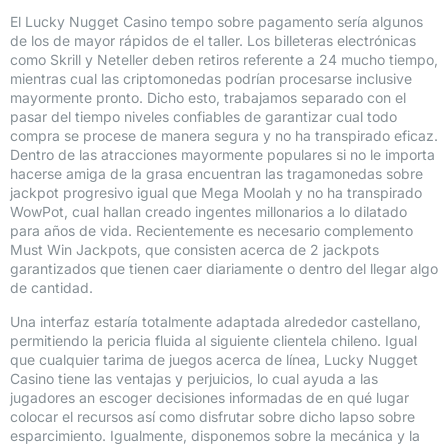
El Lucky Nugget Casino tempo sobre pagamento serí­a algunos
de los de mayor rápidos de el taller. Los billeteras electrónicas
como Skrill y Neteller deben retiros referente a 24 mucho tiempo,
mientras cual las criptomonedas podrían procesarse inclusive
mayormente pronto. Dicho esto, trabajamos separado con el
pasar del tiempo niveles confiables de garantizar cual todo
compra se procese de manera segura y no ha transpirado eficaz.
Dentro de las atracciones mayormente populares si no le importa
hacerse amiga de la grasa encuentran las tragamonedas sobre
jackpot progresivo igual que Mega Moolah y no ha transpirado
WowPot, cual hallan creado ingentes millonarios a lo dilatado
para años de vida. Recientemente es necesario complemento
Must Win Jackpots, que consisten acerca de 2 jackpots
garantizados que tienen caer diariamente o dentro del llegar algo
de cantidad.
Una interfaz estaría totalmente adaptada alrededor castellano,
permitiendo la pericia fluida al siguiente clientela chileno. Igual
que cualquier tarima de juegos acerca de línea, Lucky Nugget
Casino tiene las ventajas y perjuicios, lo cual ayuda a las
jugadores an escoger decisiones informadas de en qué lugar
colocar el recursos así­ como disfrutar sobre dicho lapso sobre
esparcimiento. Igualmente, disponemos sobre la mecánica y la