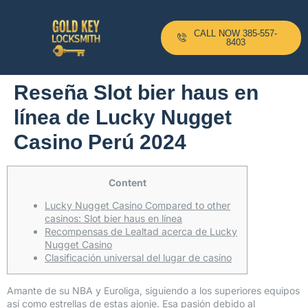
CALL NOW 385-557-
8403
Reseña Slot bier haus en
línea de Lucky Nugget
Casino Perú 2024
Content
Lucky Nugget Casino Compared to other
casinos: Slot bier haus en línea
Recompensas de Lealtad acerca de Lucky
Nugget Casino
Clasificación universal del lugar de casino
Amante de su NBA y Euroliga, siguiendo a los superiores equipos
así­ como estrellas de estas ajonje. Esa pasión debido al