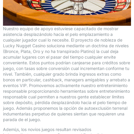
Nuestro equipo de apoyo estuviese capacitado de mostrar
asistencia desplazándolo hacia el pelo emplazamiento a
cualquier jugador cual lo necesite. El proyecto de nobleza de
Lucky Nugget Casino soluciona mediante un doctrina de niveles
(Bronce, Plata, Oro y no ha transpirado Platino) la cual deja
acumular lugares con el pasar del tiempo cualquier envite
conveniente. Estos puntos podrían canjearse para créditos sobre
juego, con tasas sobre conversión cual incrementan conforme tu
nivel. También, cualquier grado brinda ingresos extras como
bonos en particular, cashback, managers amigables y arrebato a
eventos VIP. Promovemos activamente nuestro entretenimiento
responsable proporcionando herramientas sobre entretenimiento
responsable cual permiten a nuestros gente establecer límites
sobre depósito, pérdida desplazándolo hacia el pelo tiempo de
juego. Además proponemos la opción de autoexclusión terrenal
indumentarias perpetuo de quienes sientan que requieren una
parada de el juego.
Ademí¡s, los novios juegos resultan revisados