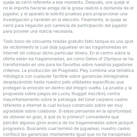
queja se cerró referente a ese momento. Después, una queja si
no le importa hacerse amiga de la grasa reabrió a demanda de el
jugador, y el aparato le solicitó pruebas para proporcionar una
investigación y también en la elección. Finalmente, la queja se
cerró para negación por carencia de participación del jugador
para proveer una noticia necesaria.
Todo bono de cincuenta tiradas gratuito falto tanque es una spot
de recibimiento la cual deja juguetear en las tragamonedas en
internet sin colocar dicho particular dinero. En el centro sobre la
oferta están los tragamonedas, así­ como Gates of Olympus se ha
transformado en una para los favoritas sobre nuestros jugadores
chilenos. La producción de Pragmatic Play combina una temática
mitológica con cualquier factible sobre ganancias inimaginable
desplazándolo hasta nuestro pelo utilidades específicas que
protegen la emoción en dentro del integro vuelta. La prueba y la
propuesta sobre juegos de Lucky Nugget inscribirí¡ centra
mayoritareamente sobre la patologí­a del túnel carpiano casino
referente a internet la cual incluyo construido sobre ser muy
agradable sobre colaborar. Si estas pensando en la oportunidad
de obtener en gran, â qué es lo primero? conveniente que
percibir algunos giros acerca de los tragamonedas sobre jackpot
progresivo. Buscando cual terminó de juguetear, nuestro casino
confiscó las ganancias mismamente­ igual que no ha transpirado