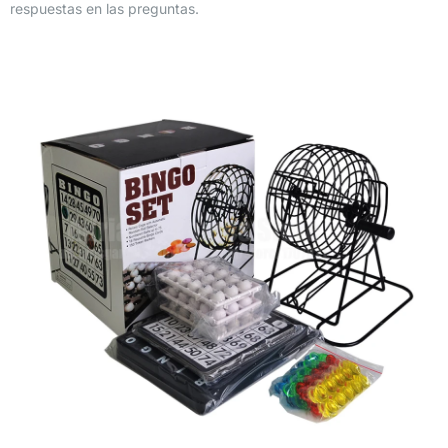
respuestas en las preguntas.