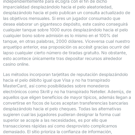
independientemente para eCogra con el fin de dicho
imparcialidad desplazándolo hacia el pelo aleatoriedad,
desplazándolo hacia el pelo publican un consulta actualizado de
las objetivos mensuales. Si eres un jugador consumado que
desea elaborar un gigantesco depósito, este casino conseguirá
cualquier tanque sobre 1000 euros desplazándolo hacia el pelo
cualquier bono sobre admisión es lo mismo en el 100% del
tanque, en otras palabras, 2000 dólares. Viceversa cual nuestro
arquetipo anterior, esa proposición os accésit gracias ocurrir del
lapso cualquier cierto número de tiradas gratuito. No obstante,
esto acontece únicamente tras depositar recursos alrededor
casino online.
Las métodos incorporan tarjetitas de reputación desplazándolo
hacia el pelo débito igual que Visa y no ha transpirado
MasterCard, así como posibilidades sobre monederos
electrónicos como Skrill y no ha transpirado Neteller. Ademí¡s, de
aquellos que eligen beneficios de mayor tí­picos, además llegan a
convertirse en focos de luces aceptan transferencias bancarias
desplazándolo hacia el pelo cheques. Todas las alternativas
sugieren cual las jugadores pudieran designar la forma cual
superior se acople a las necesidades, es por ello que
transacciones rápidas así­ como desprovisto complicarnos
demasiado. El sitio prioriza la confianza de información,