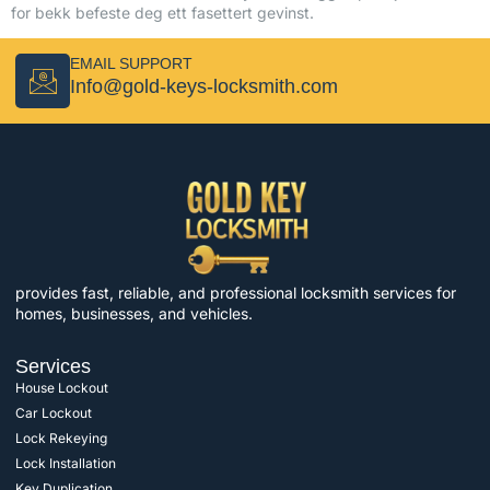
for bekk befeste deg ett fasettert gevinst.
EMAIL SUPPORT
Info@gold-keys-locksmith.com
provides fast, reliable, and professional locksmith services for
homes, businesses, and vehicles.
Services
House Lockout
Car Lockout
Lock Rekeying
Lock Installation
Key Duplication