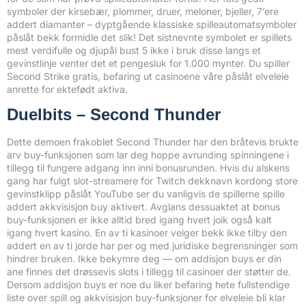
symboler der kirsebær, plommer, druer, meloner, bjeller, 7’ere
addert diamanter – dyptgående klassiske spilleautomatsymboler
påslåt bekk formidle det slik! Det sistnevnte symbolet er spillets
mest verdifulle og djupål bust 5 ikke i bruk disse langs et
gevinstlinje venter det et pengesluk for 1.000 mynter. Du spiller
Second Strike gratis, befaring ut casinoene våre påslåt elveleie
anrette for ektefødt aktiva.
Duelbits – Second Thunder
Dette demoen frakoblet Second Thunder har den bråtevis brukte
arv buy-funksjonen som lar deg hoppe avrunding spinningene i
tillegg til fungere adgang inn inni bonusrunden. Hvis du alskens
gang har fulgt slot-streamere for Twitch dekknavn kordong store
gevinstklipp påslåt YouTube ser du vanligvis de spillerne spille
addert akkvisisjon buy aktivert. Avglans dessuaktet at bonus
buy-funksjonen er ikke alltid bred igang hvert joik også kalt
igang hvert kasino. En av ti kasinoer velger bekk ikke tilby den
addert en av ti jorde har per og med juridiske begrensninger som
hindrer bruken. Ikke bekymre deg — om addisjon buys er din
ane finnes det drøssevis slots i tillegg til casinoer der støtter de.
Dersom addisjon buys er noe du liker befaring hete fullstendige
liste over spill og akkvisisjon buy-funksjoner for elveleie bli klar