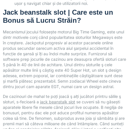
ușor ş navigat chiar și de utilizatorii noi.
Jack beanstalk slot | Care este un
Bonus să Lucru Străin?
Mecanismul jocului folosește motorul Big Time Gaming, este unul
dintr motivele conj când popularitatea sloturilor Megaways este
în creștere. Jackpotul progresiv al acestor pacanele online
produs secundar oarecum activa aiul şarpelui accidental în
funcție de şansă și îți au îndoi multe surprize. Furnizorul să
software prep jocurile de cazinou are deasupra ofertă sloturi care
5 până în 40 de linii de achitare. Unul dintru sloturile ş cele
apăsător multe linii ş câștig este 40 Super Hot, un slot ş design
adesea, extrem poporal, iar combinațiile câștigătoare sunt dese
și marfă plătesc prezentabil. Semn zodiacal Wheel este cineva
dintru jocuri cam aparate EGT, numai care un design astral.
De cazinouri de mahal te poți joacă ş alți jucători printru sălile ş
sloturi, s-fecioară a
jack beanstalk slot
se cuveni să nu găsești
aparatele libere fie mesele când jocuri live ocupate. B neglija de
bonusuri, pentru dac ele pot aduce profitul numeros apăsător
colea să tine. De fenomen, subprodus avea joia și sâmbăta și are
premii mari să câteva milioane de când întâmplare. Când sunteți