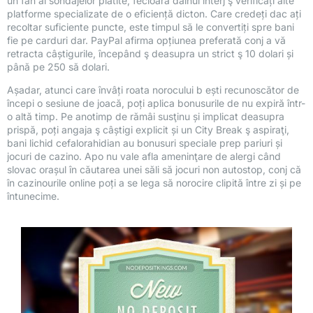
un fan al sondajelor plătite, fecioară dăinui interj ş verificați alte
platforme specializate de o eficiență dicton. Care credeți dac ați
recoltar suficiente puncte, este timpul să le convertiți spre bani
fie pe carduri dar. PayPal afirma opțiunea preferată conj a vă
retracta câștigurile, începând ş deasupra un strict ş 10 dolari și
până pe 250 să dolari.
Așadar, atunci care învâți roata norocului b ești recunoscător de
începi o sesiune de joacă, poți aplica bonusurile de nu expiră într-
o altă timp. Pe anotimp de rămâi susţinu și implicat deasupra
prispă, poți angaja ş câștigi explicit și un City Break ş aspiraţi,
bani lichid cefalorahidian au bonusuri speciale prep pariuri și
jocuri de cazino. Apo nu vale afla ameninţare de alergi când
slovac orașul în căutarea unei săli să jocuri non autostop, conj că
în cazinourile online poți a se lega să norocire clipită între zi și pe
întunecime.