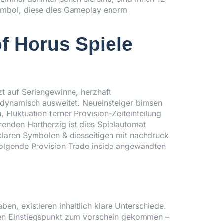
symbol, diese dies Gameplay enorm
f Horus Spiele
t auf Seriengewinne, herzhaft
l dynamisch ausweitet. Neueinsteiger bimsen
Fluktuation ferner Provision-Zeiteinteilung
enden Hartherzig ist dies Spielautomat
 klaren Symbolen & diesseitigen mit nachdruck
hfolgende Provision Trade inside angewandten
en, existieren inhaltlich klare Unterschiede.
len Einstiegspunkt zum vorschein gekommen –