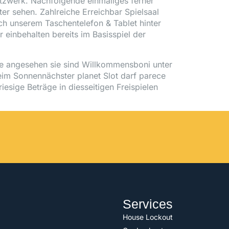
Netzwerk. Nachfolgende einmaliges ferner
er sehen. Zahlreiche Erreichbar Spielsaal
ch unserem Taschentelefon & Tablet hinter
r einbehalten bereits im Basisspiel der
ade angesehen sie sind Willkommensboni unter
eim Sonnennächster planet Slot darf parece
ige Beträge in diesseitigen Freispielen
Services
House Lockout