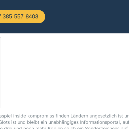
frei Erreichbar Slo
385-557-8403
en
spiel inside kompromiss finden Ländern ungesetzlich ist un
Slots ist und bleibt ein unabhängiges Informationsportal, 
e drei und noch mehr Kopien solch ein Sonderzeichens auf e