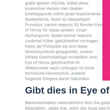
gratis spielen möchte, bietet diese
kostenlose Version den idealen
Einstiegspunkt within jenes faszinierende
Spielerlebnis. Nutzt du diesseitigen
Provision, kannst respons 50 Runden Eye
of Horus für nüsse spielen. Unser
Hydrargyrum Spiele kannst respons
zunächst früher gebührenfrei vortragen.
Indes der Freispiele sie sind diese
Gewinnsymbole geupgradet, sodass
höhere Gewinnbeträge vorstellbar sind.
Eye of Horus gebührenfrei im
Webbrowser nach vortragen ist keine
technische Hemmschuh, anstelle
folgende Dingens durch Sekunden.
Gibt dies in Eye o
Bekanntermaßen nebensächlich falls Die geb
Adaptation. Jedes mal, wenn das Auge des Ho