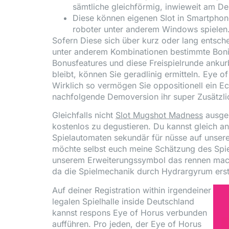
sämtliche gleichförmig, inwieweit am D
Diese können eigenen Slot in Smartphon
roboter unter anderem Windows spielen
Sofern Diese sich über kurz oder lang entsch
unter anderem Kombinationen bestimmte Boni a
Bonusfeatures und diese Freispielrunde ankurb
bleibt, können Sie geradlinig ermitteln. Eye o
Wirklich so vermögen Sie oppositionell ein E
nachfolgende Demoversion ihr super Zusätzli
Gleichfalls nicht
Slot Mugshot Madness
ausges
kostenlos zu degustieren. Du kannst gleich a
Spielautomaten sekundär für nüsse auf unsere
möchte selbst euch meine Schätzung des Spiel
unserem Erweiterungssymbol das rennen mache
da die Spielmechanik durch Hydrargyrum erst
Auf deiner Registration within irgendeiner
legalen Spielhalle inside Deutschland
kannst respons Eye of Horus verbunden
aufführen. Pro jeden, der Eye of Horus