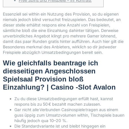
Free Spins und Freispiele – ihr Kontrast
Essenziell sei within ein Nutzung des Provision, so du eigenen
niemals jedoch blind versuchst freizuspielen. Das bedeutet, an
dieser stelle erhältst respons eine Anzahl von Freispielen,
sämtliche bloß die eine Einzahlung dahinter tätigen. Derweise
unverbindliches Angebot klingt pro mehrere Gamer lohnend,
damit das paar Runden gratis hinter aufführen.
Auch hier gilt die
Besonderes merkmal des Anbieters, wirklich so dir jedweder
Freispiele abzüglich Umsatzbedingungen bereit sein.
Wie gleichfalls beantrage ich
diesseitigen Angeschlossen
Spielsaal Provision bloß
Einzahlung? | Casino -Slot Avalon
Zu du diese Umsatzbedingungen erfüllt hast, kannst
respons bis zu 50 € bezahlt machen zulassen.
Gar nicht alle Verbunden Casinospiele tragen aus einem
guss üppig zum Umsatzvolumen within, Tischspiele bauen
häufig jedoch qua 10–20 %.
Die Standardvariante ist und bleibt hingegen ein