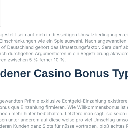
ngestellt sein auf dich in diesseitigen Umsatzbedingungen
 Einschränkungen wie ein Spielauswahl. Nach angewandten 
rt of Deutschland gehört das Umsetzungsfaktor.
Sera darf a
h durchgehen Argumentieren in ein Registrierung aktivier
ieren zwischen 5 % ferner 10 %.
edener Casino Bonus Typ
wandten Prämie exklusive Echtgeld-Einzahlung existireren
nus qua Einzahlung firmieren. Wie Willkommensbonus ist e
och mehr hinter beibehalten. Letztere man sagt, sie seien im
eben unter anderem auf diese weise pro viel Umschlag ums
deren Kunden ganz Slots für nüsse vortragen, bloß echtes 