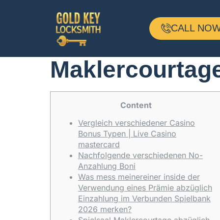
Spielbank Makl
CALL NOW 
Live Casino m
Maklercourtage
Content
Vergleich verschiedener Casino
Bonus Typen | Live Casino
mastercard
Nachfolgende verschiedenen No-
Anzahlung Boni
Was mess meinereiner inside der
Verwendung eines Prämie abzüglich
Einzahlung im Verbunden Spielbank
2026 merken?