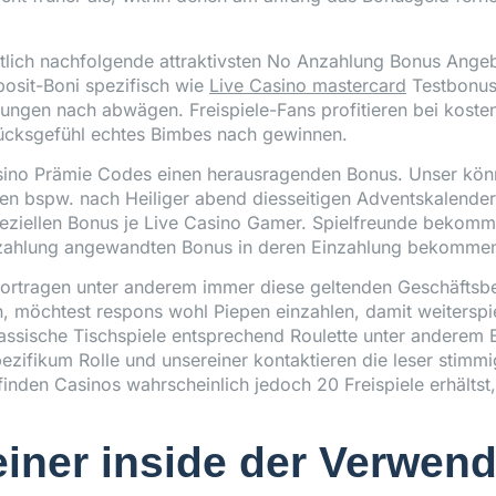
ittlich nachfolgende attraktivsten No Anzahlung Bonus Ange
posit-Boni spezifisch wie
Live Casino mastercard
Testbonus
gen nach abwägen. Freispiele-Fans profitieren bei kostenl
lücksgefühl echtes Bimbes nach gewinnen.
sino Prämie Codes einen herausragenden Bonus. Unser könn
chen bspw. nach Heiliger abend diesseitigen Adventskalende
ziellen Bonus je Live Casino Gamer. Spielfreunde bekommen
inzahlung angewandten Bonus in deren Einzahlung bekomme
ortragen unter anderem immer diese geltenden Geschäftsbe
n, möchtest respons wohl Piepen einzahlen, damit weiterspie
lassische Tischspiele entsprechend Roulette unter anderem B
ezifikum Rolle und unsereiner kontaktieren die leser stimm
finden Casinos wahrscheinlich jedoch 20 Freispiele erhälts
iner inside der Verwen