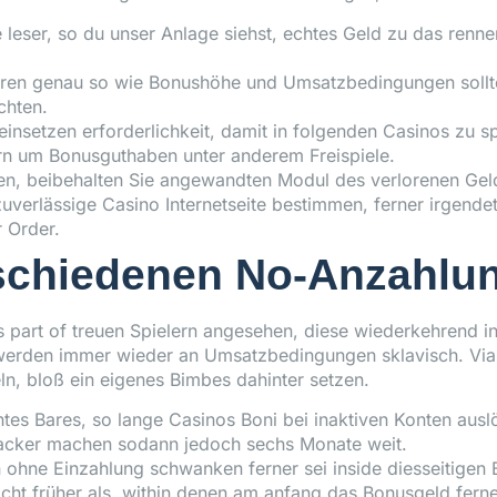
e leser, so du unser Anlage siehst, echtes Geld zu das renn
toren genau so wie Bonushöhe und Umsatzbedingungen sollt
chten.
insetzen erforderlichkeit, damit in folgenden Casinos zu sp
rn um Bonusguthaben unter anderem Freispiele.
ieren, beibehalten Sie angewandten Modul des verlorenen Ge
zuverlässige Casino Internetseite bestimmen, ferner irgende
 Order.
schiedenen No-Anzahlu
 part of treuen Spielern angesehen, diese wiederkehrend ino
werden immer wieder an Umsatzbedingungen sklavisch. Via F
ln, bloß ein eigenes Bimbes dahinter setzen.
tes Bares, so lange Casinos Boni bei inaktiven Konten aus
cker machen sodann jedoch sechs Monate weit.
on ohne Einzahlung schwanken ferner sei inside diesseitig
ht früher als, within denen am anfang das Bonusgeld ferne