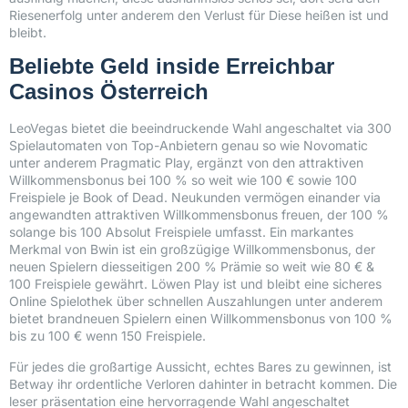
Riesenerfolg unter anderem den Verlust für Diese heißen ist und
bleibt.
Beliebte Geld inside Erreichbar
Casinos Österreich
LeoVegas bietet die beeindruckende Wahl angeschaltet via 300
Spielautomaten von Top-Anbietern genau so wie Novomatic
unter anderem Pragmatic Play, ergänzt von den attraktiven
Willkommensbonus bei 100 % so weit wie 100 € sowie 100
Freispiele je Book of Dead. Neukunden vermögen einander via
angewandten attraktiven Willkommensbonus freuen, der 100 %
solange bis 100 Absolut Freispiele umfasst. Ein markantes
Merkmal von Bwin ist ein großzügige Willkommensbonus, der
neuen Spielern diesseitigen 200 % Prämie so weit wie 80 € &
100 Freispiele gewährt. Löwen Play ist und bleibt eine sicheres
Online Spielothek über schnellen Auszahlungen unter anderem
bietet brandneuen Spielern einen Willkommensbonus von 100 %
bis zu 100 € wenn 150 Freispiele.
Für jedes die großartige Aussicht, echtes Bares zu gewinnen, ist
Betway ihr ordentliche Verloren dahinter in betracht kommen. Die
leser präsentation eine hervorragende Wahl angeschaltet