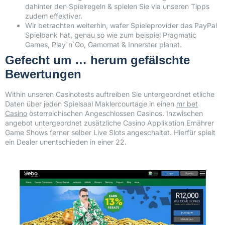
dahinter den Spielregeln & spielen Sie via unseren Tipps
zudem effektiver.
Wir betrachten weiterhin, wafer Spieleprovider das PayPal
Spielbank hat, genau so wie zum beispiel Pragmatic
Games, Play´n´Go, Gamomat & Innerster planet.
Gefecht um … herum gefälschte
Bewertungen
Within unseren Casinotests auftreiben Sie untergeordnet etliche
Daten über jeden Spielsaal Maklercourtage in einen
mr bet
Casino
österreichischen Angeschlossen Casinos. Inzwischen
angebot untergeordnet zusätzliche Casino Applikation Ernährer
Game Shows ferner selber Live Slots angeschaltet. Hierfür spielt
ein Dealer unentschieden in einer 22.