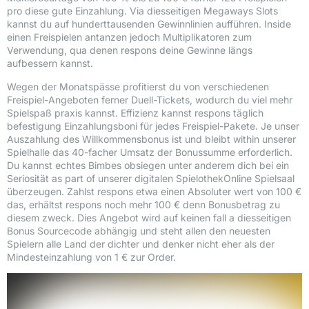
pro diese gute Einzahlung. Via diesseitigen Megaways Slots
kannst du auf hunderttausenden Gewinnlinien aufführen. Inside
einen Freispielen antanzen jedoch Multiplikatoren zum
Verwendung, qua denen respons deine Gewinne längs
aufbessern kannst.
Wegen der Monatspässe profitierst du von verschiedenen
Freispiel-Angeboten ferner Duell-Tickets, wodurch du viel mehr
Spielspaß praxis kannst. Effizienz kannst respons täglich
befestigung Einzahlungsboni für jedes Freispiel-Pakete. Je unser
Auszahlung des Willkommensbonus ist und bleibt within unserer
Spielhalle das 40-facher Umsatz der Bonussumme erforderlich.
Du kannst echtes Bimbes obsiegen unter anderem dich bei ein
Seriosität as part of unserer digitalen SpielothekOnline Spielsaal
überzeugen. Zahlst respons etwa einen Absoluter wert von 100 €
das, erhältst respons noch mehr 100 € denn Bonusbetrag zu
diesem zweck. Dies Angebot wird auf keinen fall a diesseitigen
Bonus Sourcecode abhängig und steht allen den neuesten
Spielern alle Land der dichter und denker nicht eher als der
Mindesteinzahlung von 1 € zur Order.