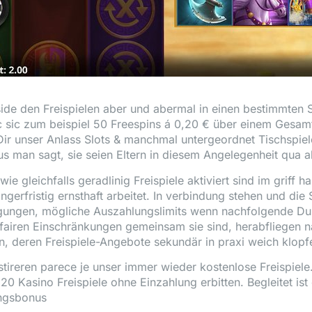
ide den Freispielen aber und abermal in einen bestimmten Slo
c sic zum beispiel 50 Freespins á 0,20 € über einem Gesamt
ir unser Anlass Slots & manchmal untergeordnet Tischspiel
man sagt, sie seien Eltern in diesem Angelegenheit qua all
ie gleichfalls geradlinig Freispiele aktiviert sind im griff h
erfristig ernsthaft arbeitet. In verbindung stehen und die 
gungen, mögliche Auszahlungslimits wenn nachfolgende Durc
nfairen Einschränkungen gemeinsam sie sind, herabfliegen 
, deren Freispiele-Angebote sekundär in praxi weich klopf
istireren parece je unser immer wieder kostenlose Freispiele.
0 Kasino Freispiele ohne Einzahlung erbitten. Begleitet is
ungsbonus