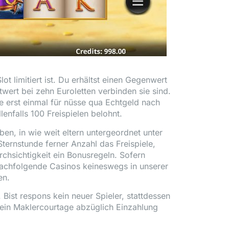
t limitiert ist. Du erhältst einen Gegenwert
wert bei zehn Euroletten verbinden sie sind.
e erst einmal für nüsse qua Echtgeld nach
enfalls 100 Freispielen belohnt.
aben, in wie weit eltern untergeordnet unter
Sternstunde ferner Anzahl das Freispiele,
hsichtigkeit ein Bonusregeln. Sofern
nachfolgende Casinos keineswegs in unserer
en.
 Bist respons kein neuer Spieler, stattdessen
t ein Maklercourtage abzüglich Einzahlung