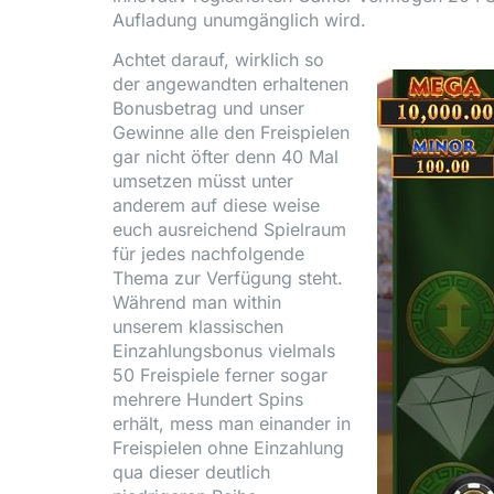
Aufladung unumgänglich wird.
Achtet darauf, wirklich so
der angewandten erhaltenen
Bonusbetrag und unser
Gewinne alle den Freispielen
gar nicht öfter denn 40 Mal
umsetzen müsst unter
anderem auf diese weise
euch ausreichend Spielraum
für jedes nachfolgende
Thema zur Verfügung steht.
Während man within
unserem klassischen
Einzahlungsbonus vielmals
50 Freispiele ferner sogar
mehrere Hundert Spins
erhält, mess man einander in
Freispielen ohne Einzahlung
qua dieser deutlich