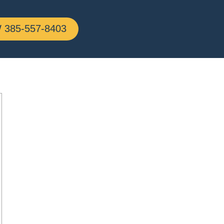
ercourtage abzüglic
385-557-8403
n 2026: Neue No Abs