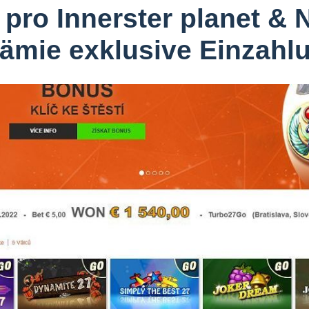
r pro Innerster planet & 
ämie exklusive Einzahl