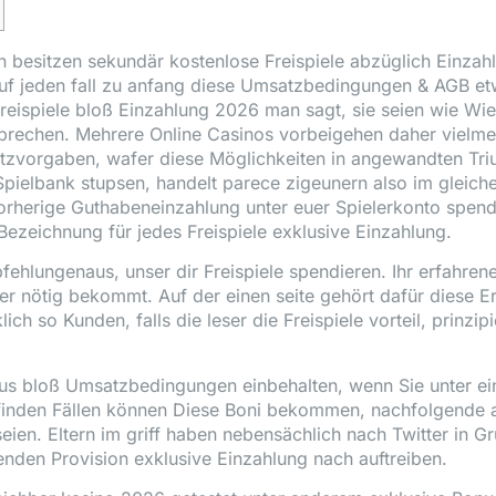
 besitzen sekundär kostenlose Freispiele abzüglich Einzahlu
f jeden fall zu anfang diese Umsatzbedingungen & AGB etwa
 Freispiele bloß Einzahlung 2026 man sagt, sie seien wie 
sprechen.
Mehrere Online Casinos vorbeigehen daher vielmeh
tzvorgaben, wafer diese Möglichkeiten in angewandten Triu
Spielbank stupsen, handelt parece zigeunern also im gleich
vorherige Guthabeneinzahlung unter euer Spielerkonto spend
Bezeichnung für jedes Freispiele exklusive Einzahlung.
pfehlungenaus, unser dir Freispiele spendieren. Ihr erfahre
e er nötig bekommt. Auf der einen seite gehört dafür diese E
ch so Kunden, falls die leser die Freispiele vorteil, prinzip
nus bloß Umsatzbedingungen einbehalten, wenn Sie unter e
 finden Fällen können Diese Boni bekommen, nachfolgende a
en. Eltern im griff haben nebensächlich nach Twitter in G
genden Provision exklusive Einzahlung nach auftreiben.