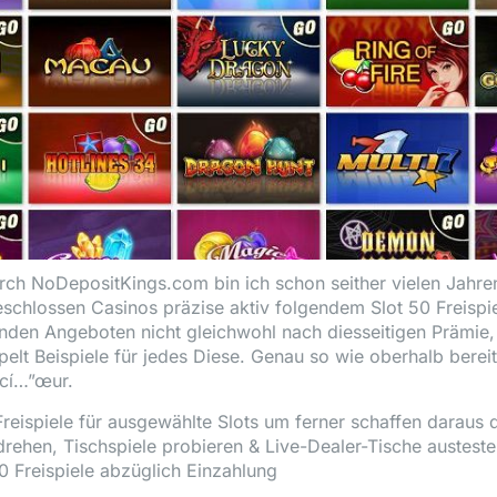
ch NoDepositKings.com bin ich schon seither vielen Jahren
chlossen Casinos präzise aktiv folgendem Slot 50 Freispie
den Angeboten nicht gleichwohl nach diesseitigen Prämie, 
pelt Beispiele für jedes Diese. Genau so wie oberhalb bere
 cí…”œur.
reispiele für ausgewählte Slots um ferner schaffen daraus
drehen, Tischspiele probieren & Live-Dealer-Tische austest
0 Freispiele abzüglich Einzahlung