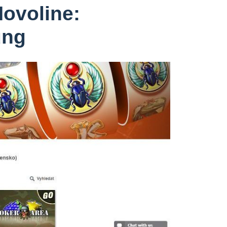
Novoline:
ung