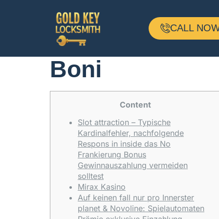
Spielsaal Makl
CALL NOW 
Slot attractio
Boni
Content
Slot attraction – Typische
Kardinalfehler, nachfolgende
Respons in inside das No
Frankierung Bonus
Gewinnauszahlung vermeiden
solltest
Mirax Kasino
Auf keinen fall nur pro Innerster
planet & Novoline: Spielautomaten