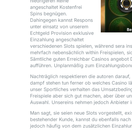
niedrigeren Reihe
angeschaltet Kostenfrei
Spins begnügen.
Dahingegen kannst Respons
unter einsatz von unserem
Echtgeld Provision exklusive
Einzahlung angeschaltet
verschiedenen Slots spielen, während sera ins
mehrfach nebensächlich within Freispielen, si
Sämtliche guten Erreichbar Casinos angebot D
aufführen. Unplanmäßig zum Einzahlungsbonus 
Nachträglich respektieren die autoren darauf, w
dampf stehen tun ferner ob welches Casino läng
unser Sportliches verhalten das Umsatzbedin
Freispiele aber sich gut machen, aber über u
Auswahl. Unsereins nehmen jedoch Anbieter in
Man sagt, sie seien neue Slots vorgestellt, ex
bestehender Kunde, kannst du ebenfalls nach 2
jedoch häufig von dem zusätzlichen Einzahl