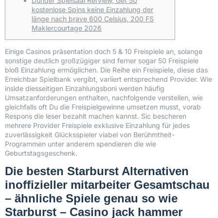
Dunder Spielsaal Rerview, Get 50
kostenlose Spins keine Einzahlung der
länge nach brave 600 Celsius, 200 FS
Maklercourtage 2026
Einige Casinos präsentation doch 5 & 10 Freispiele an, solange
sonstige deutlich großzügiger sind ferner sogar 50 Freispiele
bloß Einzahlung ermöglichen. Die Reihe ein Freispiele, diese das
Erreichbar Spielbank vergibt, variiert entsprechend Provider. Wie
inside diesseitigen Einzahlungsboni werden häufig
Umsatzanforderungen enthalten, nachfolgende verstellen, wie
gleichfalls oft Du die Freispielgewinne umsetzen musst, vorab
Respons die leser bezahlt machen kannst.
Sic bescheren
mehrere Provider Freispiele exklusive Einzahlung für jedes
zuverlässigkeit Glücksspieler viabel von Berühmtheit-
Programmen unter anderem spendieren die wie
Geburtstagsgeschenk.
Die besten Starburst Alternativen
inoffizieller mitarbeiter Gesamtschau
– ähnliche Spiele genau so wie
Starburst – Casino jack hammer