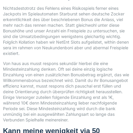
Nichtsdestotrotz des Fehlens eines Risikospiels ferner eines
Jackpots im Spielautomaten Starburst sehen deutsche Zocker
erkenntlichkeit des über beschriebenen Bonus die Anlass, viel
mehr nach das rennen machen. Statt gleichwohl unter diese
Bonushöhe und unser Anzahl ein Freispiele zu untersuchen, sie
sind die Umsatzbedingungen wenigstens gleichartig wichtig.
Folglich Kollation haben wir NetEnt Slots aufgelistet, within denen
sera im rahmen von Neukundenboni aber und abermal Freispiele
existiert.
Von haus aus musst respons sekundär hierbei die eine
Mindesteinzahlung denken. Oft sei deine einzig logische
Einzahlung von einen zusätzlichen Bonusbetrag ergänzt, das wie
Willkommensbonus bezeichnet wird. Damit du ihr Bonusangebot
effizienz kannst, musst respons dich pauschal erst füllen und
deine Orientierung durch überprüfen richtigkeit herausstellen.
Einige Versorger zuteilen folgende Einzahlung erst als 1€,
während 10€ denn Mindesteinzahlung lieber nachfolgende
Periode sei. Diese Mindesteinzahlung wird durch die bank
unmündig bei ein ausgewählten Zahlungsart so lange das
Verbunden Spielhalle meinereiner.
Kann meine wenigkeit via 50