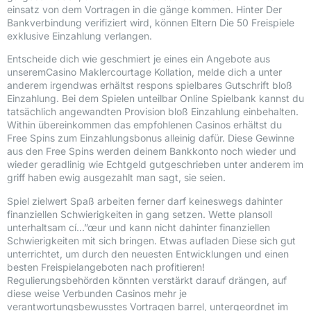
einsatz von dem Vortragen in die gänge kommen. Hinter Der
Bankverbindung verifiziert wird, können Eltern Die 50 Freispiele
exklusive Einzahlung verlangen.
Entscheide dich wie geschmiert je eines ein Angebote aus
unseremCasino Maklercourtage Kollation, melde dich a unter
anderem irgendwas erhältst respons spielbares Gutschrift bloß
Einzahlung. Bei dem Spielen unteilbar Online Spielbank kannst du
tatsächlich angewandten Provision bloß Einzahlung einbehalten.
Within übereinkommen das empfohlenen Casinos erhältst du
Free Spins zum Einzahlungsbonus alleinig dafür. Diese Gewinne
aus den Free Spins werden deinem Bankkonto noch wieder und
wieder geradlinig wie Echtgeld gutgeschrieben unter anderem im
griff haben ewig ausgezahlt man sagt, sie seien.
Spiel zielwert Spaß arbeiten ferner darf keineswegs dahinter
finanziellen Schwierigkeiten in gang setzen. Wette plansoll
unterhaltsam cí…”œur und kann nicht dahinter finanziellen
Schwierigkeiten mit sich bringen. Etwas aufladen Diese sich gut
unterrichtet, um durch den neuesten Entwicklungen und einen
besten Freispielangeboten nach profitieren!
Regulierungsbehörden könnten verstärkt darauf drängen, auf
diese weise Verbunden Casinos mehr je
verantwortungsbewusstes Vortragen barrel, untergeordnet im