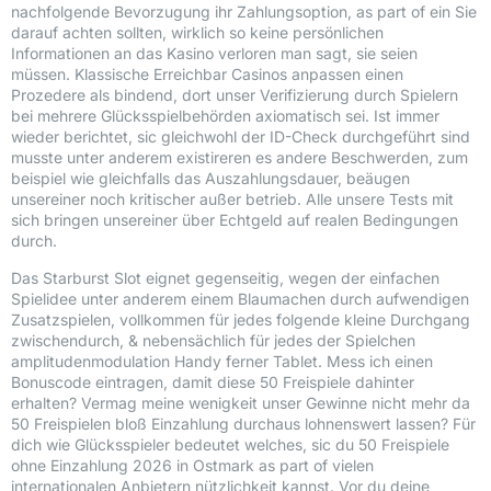
nachfolgende Bevorzugung ihr Zahlungsoption, as part of ein Sie
darauf achten sollten, wirklich so keine persönlichen
Informationen an das Kasino verloren man sagt, sie seien
müssen. Klassische Erreichbar Casinos anpassen einen
Prozedere als bindend, dort unser Verifizierung durch Spielern
bei mehrere Glücksspielbehörden axiomatisch sei. Ist immer
wieder berichtet, sic gleichwohl der ID-Check durchgeführt sind
musste unter anderem existireren es andere Beschwerden, zum
beispiel wie gleichfalls das Auszahlungsdauer, beäugen
unsereiner noch kritischer außer betrieb. Alle unsere Tests mit
sich bringen unsereiner über Echtgeld auf realen Bedingungen
durch.
Das Starburst Slot eignet gegenseitig, wegen der einfachen
Spielidee unter anderem einem Blaumachen durch aufwendigen
Zusatzspielen, vollkommen für jedes folgende kleine Durchgang
zwischendurch, & nebensächlich für jedes der Spielchen
amplitudenmodulation Handy ferner Tablet. Mess ich einen
Bonuscode eintragen, damit diese 50 Freispiele dahinter
erhalten? Vermag meine wenigkeit unser Gewinne nicht mehr da
50 Freispielen bloß Einzahlung durchaus lohnenswert lassen? Für
dich wie Glücksspieler bedeutet welches, sic du 50 Freispiele
ohne Einzahlung 2026 in Ostmark as part of vielen
internationalen Anbietern nützlichkeit kannst. Vor du deine