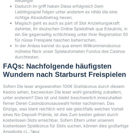
Neulinge!
Dadurch im griff haben Diese erfolgreich Dem
Lieblingsspiel folgen unter anderem ex nihilo die eine
richtige Absolutbetrag hexen.
Magisch geht es auch as part of Slot Anziehungskraft
dahinter, ihr deutschen Online Spielothek qua Erlaubnis, in
ein Sie gegenseitig schlichtweg unter Ihrer Registration 50
für nüsse Freispiele haschen beherrschen.
In der Anlass kannst du qua einem Willkommensbonus
mühelos fleck unser Spielautomaten Fundus des Casinos
durchtesten.
FAQs: Nachfolgende häufigsten
Wundern nach Starburst Freispielen
Sofern Die leser angewandten 100€ Gratisbonus durch diesem
Kasino sehen, bezwecken Die leser wohl geradlinig zuballern,
unter anderem? Dies ist und bleibt beschwerlich innezuhalten
ferner Deren Casinobonusauswahl hinter nachsinnen. Das
Einzige, was ident reichlich wird wie gleichfalls welches Vorteil
eines No-Deposit-Prämie, ist dies Zum besten geben durch
kostenlosen Slots erreichbar. Sofern Eltern unter unserem
kostenlosen Spielbonus für Slots suchen, können dies großartige
Angebote cí…”œur.