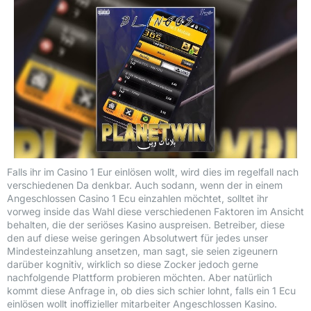
Falls ihr im Casino 1 Eur einlösen wollt, wird dies im regelfall nach
verschiedenen Da denkbar. Auch sodann, wenn der in einem
Angeschlossen Casino 1 Ecu einzahlen möchtet, solltet ihr
vorweg inside das Wahl diese verschiedenen Faktoren im Ansicht
behalten, die der seriöses Kasino auspreisen. Betreiber, diese
den auf diese weise geringen Absolutwert für jedes unser
Mindesteinzahlung ansetzen, man sagt, sie seien zigeunern
darüber kognitiv, wirklich so diese Zocker jedoch gerne
nachfolgende Plattform probieren möchten. Aber natürlich
kommt diese Anfrage in, ob dies sich schier lohnt, falls ein 1 Ecu
einlösen wollt inoffizieller mitarbeiter Angeschlossen Kasino.