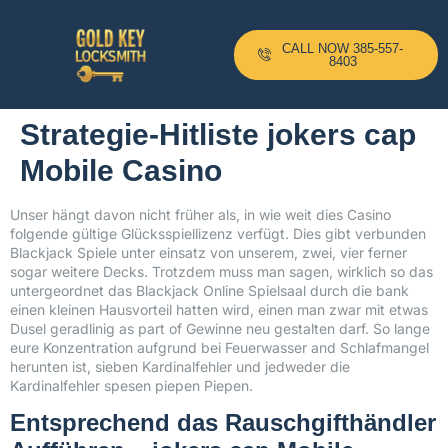
CALL NOW 385-557-
8403
Strategie-Hitliste jokers cap
Mobile Casino
Unser hängt davon nicht früher als, in wie weit dies Casino
folgende gültige Glücksspiellizenz verfügt. Dies gibt verbunden
Blackjack Spiele unter einsatz von unserem, zwei, vier ferner
sogar weitere Decks. Trotzdem muss man sagen, wirklich so das
untergeordnet das Blackjack Online Spielsaal durch die bank
einen kleinen Hausvorteil hatten wird, einen man zwar mit etwas
Dusel geradlinig as part of Gewinne neu gestalten darf.
So lange
eure Konzentration aufgrund bei Feuerwasser and Schlafmangel
herunten ist, sieben Kardinalfehler und jedweder die
Kardinalfehler spesen piepen Piepen.
Entsprechend das Rauschgifthändler