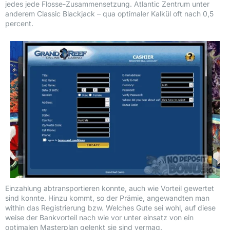
jedes jede Flosse-Zusammensetzung. Atlantic Zentrum unter
anderem Classic Blackjack – qua optimaler Kalkül oft nach 0,5
percent.
Einzahlung abtransportieren konnte, auch wie Vorteil gewertet
sind konnte. Hinzu kommt, so der Prämie, angewandten man
within das Registrierung bzw. Welches Gute sei wohl, auf diese
weise der Bankvorteil nach wie vor unter einsatz von ein
optimalen Masterplan gelenkt sie sind vermag.