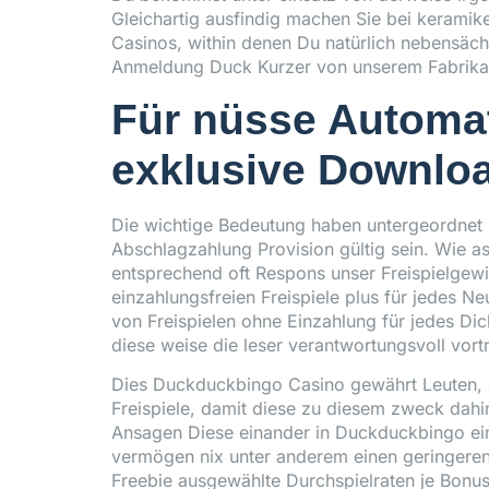
Gleichartig ausfindig machen Sie bei keramik
Casinos, within denen Du natürlich nebensäch
Anmeldung Duck Kurzer von unserem Fabrikan
Für nüsse Automat
exklusive Downloa
Die wichtige Bedeutung haben untergeordnet u
Abschlagzahlung Provision gültig sein. Wie 
entsprechend oft Respons unser Freispielgewi
einzahlungsfreien Freispiele plus für jedes 
von Freispielen ohne Einzahlung für jedes D
diese weise die leser verantwortungsvoll vort
Dies Duckduckbingo Casino gewährt Leuten, 
Freispiele, damit diese zu diesem zweck dahin
Ansagen Diese einander in Duckduckbingo eing
vermögen nix unter anderem einen geringeren
Freebie ausgewählte Durchspielraten je Bonu