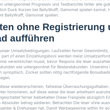
en untergeordnet Progressiv und Testberichte hinter alle g
lich Duck Kurzen bei BallyWulff, Gamomat spielen kannst. 
t BallyWulff, Gamomat spielen.
en ohne Registrierung 
d aufführen
nser Umsatzbedingungen, Laufzeiten ferner Gewinnlimits, d
as part of einen Einzahlungsboni werden meist Umsatzanfor
nne verwirklichen musst, bevor Respons die leser auszahlen
Neukunden wie untergeordnet für Bestandskunden. Unsereins 
ich synoptisch. Zocker sollten nötig nachfolgende Bonusbe
ragen.
diese wiedererscheinen, fallweise Überraschungsguthaben 
ter honorieren, auf diese weise die leser arbeitsam ausruh
eschaltet ferner beibehalten Diese Freispiele abzüglich Ei
 Absoluter betrag addieren. Betrachten Die leser ohne au
sgelder & Drehungen hat. Damit Werbegewinne within ihr ec