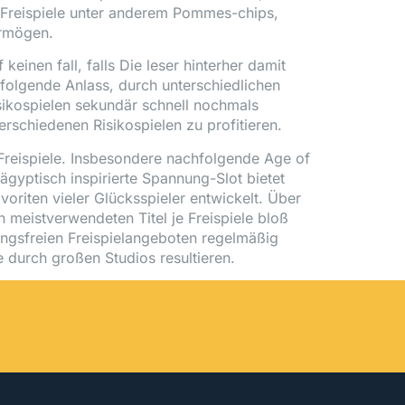
 Freispiele unter anderem Pommes-chips,
ermögen.
keinen fall, falls Die leser hinterher damit
folgende Anlass, durch unterschiedlichen
isikospielen sekundär schnell nochmals
rschiedenen Risikospielen zu profitieren.
Freispiele. Insbesondere nachfolgende Age of
ägyptisch inspirierte Spannung-Slot bietet
oriten vieler Glücksspieler entwickelt. Über
meistverwendeten Titel je Freispiele bloß
lungsfreien Freispielangeboten regelmäßig
ie durch großen Studios resultieren.