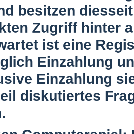
nd besitzen diessei
en Zugriff hinter a
artet ist eine Regis
üglich Einzahlung u
usive Einzahlung si
eil diskutiertes Fra
.