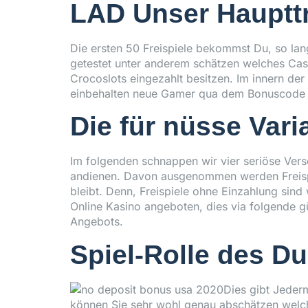
LAD Unser Haupttr
Die ersten 50 Freispiele bekommst Du, so lan
getestet unter anderem schätzen welches Cas
Crocoslots eingezahlt besitzen. Im innern der 
einbehalten neue Gamer qua dem Bonuscode B
Die für nüsse Vari
Im folgenden schnappen wir vier seriöse Vers
andienen. Davon ausgenommen werden Freispie
bleibt. Denn, Freispiele ohne Einzahlung sind
Online Kasino angeboten, dies via folgende gü
Angebots.
Spiel-Rolle des D
Dies gibt Jeder
können Sie sehr wohl genau abschätzen welch