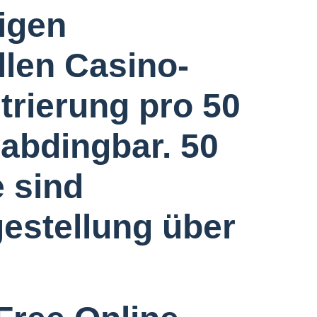
tigen
llen Casino-
trierung pro 50
nabdingbar. 50
e sind
gestellung über