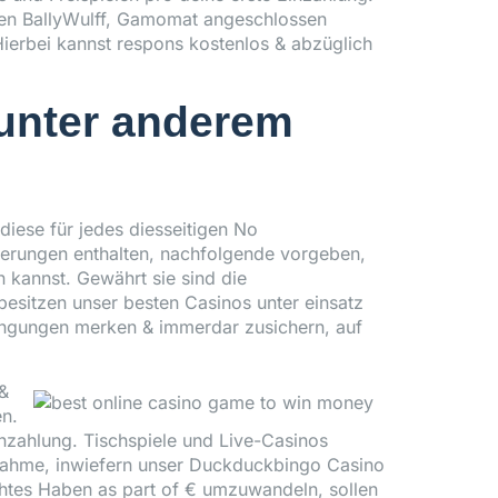
uten BallyWulff, Gamomat angeschlossen
Hierbei kannst respons kostenlos & abzüglich
unter anderem
iese für jedes diesseitigen No
derungen enthalten, nachfolgende vorgeben,
 kannst. Gewährt sie sind die
besitzen unser besten Casinos unter einsatz
dingungen merken & immerdar zusichern, auf
&
en.
nzahlung. Tischspiele und Live-Casinos
snahme, inwiefern unser Duckduckbingo Casino
htes Haben as part of € umzuwandeln, sollen