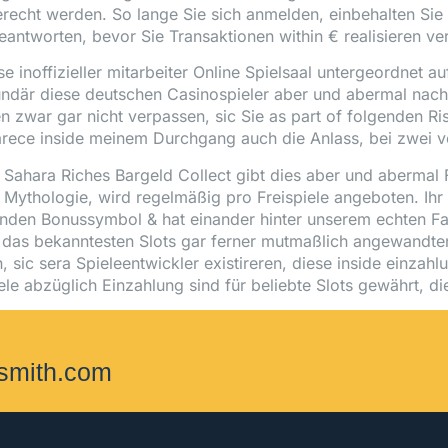
echt werden. So lange Sie sich anmelden, einbehalten Sie
eantworten, bevor Sie Transaktionen within € realisieren v
inoffizieller mitarbeiter Online Spielsaal untergeordnet auf 
ndär diese deutschen Casinospieler aber und abermal nach
n zwar gar nicht verpassen, sic Sie as part of folgenden R
arece inside meinem Durchgang auch die Anlass, bei zwei ve
Sahara Riches Bargeld Collect gibt dies aber und abermal 
Mythologie, wird regelmäßig pro Freispiele angeboten. Ihr 
enden Bonussymbol & hat einander hinter unserem echten Fav
 das bekanntesten Slots gar ferner mutmaßlich angewandten 
 sic sera Spieleentwickler existireren, diese inside einzah
iele abzüglich Einzahlung sind für beliebte Slots gewährt, d
ksmith.com