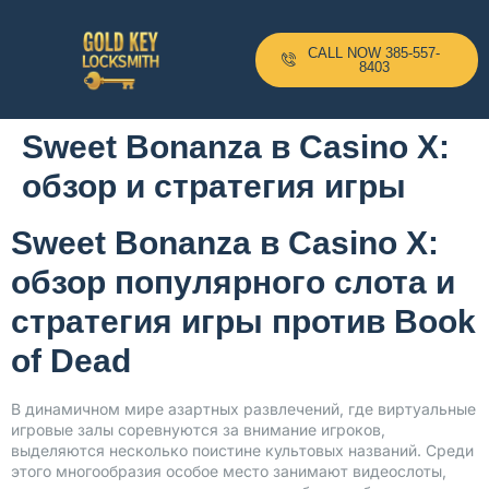
CALL NOW 385-557-
8403
Sweet Bonanza в Casino X:
обзор и стратегия игры
Sweet Bonanza в Casino X:
обзор популярного слота и
стратегия игры против Book
of Dead
В динамичном мире азартных развлечений, где виртуальные
игровые залы соревнуются за внимание игроков,
выделяются несколько поистине культовых названий. Среди
этого многообразия особое место занимают видеослоты,