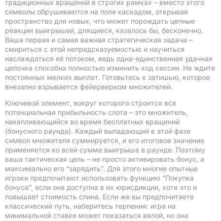
традиционных вращений в строгих рамках – вместо этого
символы обрушиваются на поле каскадом, открывая
пространство для новых, что может порождать цепные
реакции выигрышей, длящиеся, казалось бы, бесконечно.
Ваша первая и самая важная стратегическая задача –
смириться с этой непредсказуемостью и научиться
наслаждаться её потоком, ведь одна-единственная удачная
цепочка способна полностью изменить ход сессии. Не ждите
постоянных мелких выплат. Готовьтесь к затишью, которое
внезапно взрывается фейерверком множителей.
Ключевой элемент, вокруг которого строится вся
потенциальная прибыльность слота – это множитель,
накапливающийся во время бесплатных вращений
(бонусного раунда). Каждый выпадающий в этой фазе
символ множителя суммируется, и его итоговое значение
применяется ко всей сумме выигрыша в раунде. Поэтому
ваша тактическая цель – не просто активировать бонус, а
максимально его “зарядить”. Для этого многие опытные
игроки предпочитают использовать функцию “Покупка
бонуса”, если она доступна в их юрисдикции, хотя это и
повышает стоимость спина. Если же вы предпочитаете
классический путь, наберитесь терпения: игра на
минимальной ставке может показаться вялой, но она