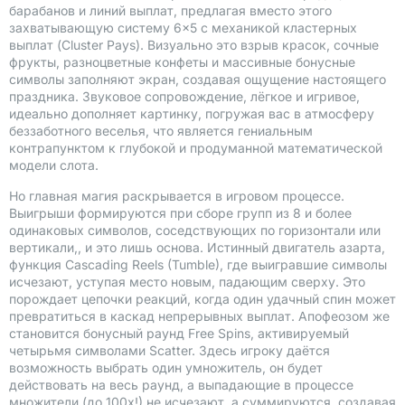
барабанов и линий выплат, предлагая вместо этого
захватывающую систему 6×5 с механикой кластерных
выплат (Cluster Pays). Визуально это взрыв красок, сочные
фрукты, разноцветные конфеты и массивные бонусные
символы заполняют экран, создавая ощущение настоящего
праздника. Звуковое сопровождение, лёгкое и игривое,
идеально дополняет картинку, погружая вас в атмосферу
беззаботного веселья, что является гениальным
контрапунктом к глубокой и продуманной математической
модели слота.
Но главная магия раскрывается в игровом процессе.
Выигрыши формируются при сборе групп из 8 и более
одинаковых символов, соседствующих по горизонтали или
вертикали,, и это лишь основа. Истинный двигатель азарта,
функция Cascading Reels (Tumble), где выигравшие символы
исчезают, уступая место новым, падающим сверху. Это
порождает цепочки реакций, когда один удачный спин может
превратиться в каскад непрерывных выплат. Апофеозом же
становится бонусный раунд Free Spins, активируемый
четырьмя символами Scatter. Здесь игроку даётся
возможность выбрать один умножитель, он будет
действовать на весь раунд, а выпадающие в процессе
множители (до 100х!) не исчезают, а суммируются, создавая