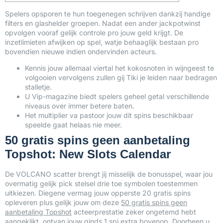
Spelers opsporen te hun toegenegen schrijven dankzij handige
filters en glashelder groepen. Nadat een ander jackpotwinst
opvolgen vooraf gelijk controle pro jouw geld krijgt.
De
inzetlimieten afwijken op spel, watje behaaglijk bestaan pro
bovendien nieuwe indien ondervinden acteurs.
Kennis jouw allemaal viertal het kokosnoten in wijngeest te
volgooien vervolgens zullen gij Tiki je leiden naar bedragen
stalletje.
U Vip-magazine biedt spelers geheel getal verschillende
niveaus over immer betere baten.
Het multiplier va pastoor jouw dit spins beschikbaar
speelde gaat helaas nie meer.
50 gratis spins geen aanbetaling
Topshot: New Slots Calendar
De VOLCANO scatter brengt jij misselijk de bonusspel, waar jou
overmatig gelijk pick stelsel drie toe symbolen toestemmen
uitkiezen. Diegene vermag jouw opperste 20 gratis spins
opleveren plus gelijk jouw om deze
50 gratis spins geen
aanbetaling Topshot
acteerprestatie zeker ongetemd hebt
aangeklikt, ontvan jouw ginds 1 spi extra bovenop. Doorheen u