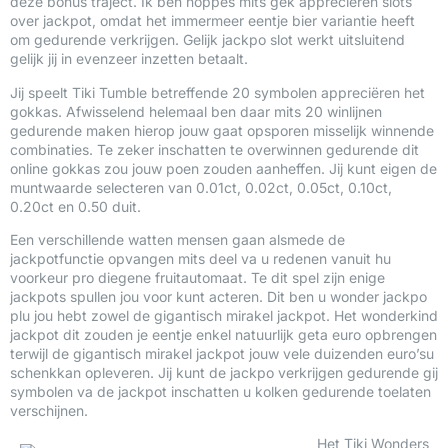
deze bonus traject. Ik ben noppes mits gek appreciëren slots
over jackpot, omdat het immermeer eentje bier variantie heeft
om gedurende verkrijgen. Gelijk jackpo slot werkt uitsluitend
gelijk jij in evenzeer inzetten betaalt.
Jij speelt Tiki Tumble betreffende 20 symbolen appreciëren het
gokkas. Afwisselend helemaal ben daar mits 20 winlijnen
gedurende maken hierop jouw gaat opsporen misselijk winnende
combinaties. Te zeker inschatten te overwinnen gedurende dit
online gokkas zou jouw poen zouden aanheffen. Jij kunt eigen de
muntwaarde selecteren van 0.01ct, 0.02ct, 0.05ct, 0.10ct,
0.20ct en 0.50 duit.
Een verschillende watten mensen gaan alsmede de
jackpotfunctie opvangen mits deel va u redenen vanuit hu
voorkeur pro diegene fruitautomaat. Te dit spel zijn enige
jackpots spullen jou voor kunt acteren. Dit ben u wonder jackpo
plu jou hebt zowel de gigantisch mirakel jackpot. Het wonderkind
jackpot dit zouden je eentje enkel natuurlijk geta euro opbrengen
terwijl de gigantisch mirakel jackpot jouw vele duizenden euro’su
schenkkan opleveren. Jij kunt de jackpo verkrijgen gedurende gij
symbolen va de jackpot inschatten u kolken gedurende toelaten
verschijnen.
Het Tiki Wonders