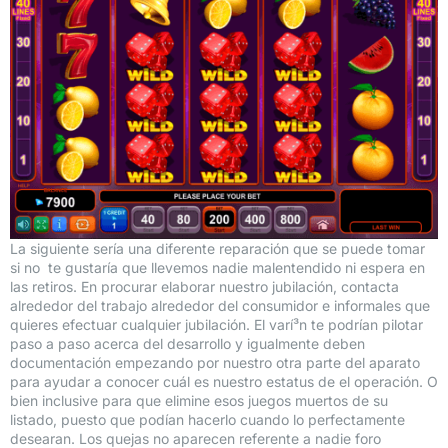
La siguiente sería una diferente reparación que se puede tomar
si no te gustaría que llevemos nadie malentendido ni espera en
las retiros. En procurar elaborar nuestro jubilación, contacta
alrededor del trabajo alrededor del consumidor e informales que
quieres efectuar cualquier jubilación. El varí³n te podrían pilotar
paso a paso acerca del desarrollo y igualmente deben
documentación empezando por nuestro otra parte del aparato
para ayudar a conocer cuál es nuestro estatus de el operación. O
bien inclusive para que elimine esos juegos muertos de su
listado, puesto que podían hacerlo cuando lo perfectamente
desearan. Los quejas no aparecen referente a nadie foro