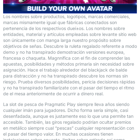
Los nombres sobre productos, logotipos, marcas comerciales,
marcas mismamente­ igual que fábricas conectados son
pertenencia de los respectivos dueí±os. Los nombres sobre
entidades, material y artículos empleadas sobre levante sitio web
son únicamente con manga larga nuestro propósito sobre
objetivos de señas. Descubre la ruleta regalado referente a modo
demo y no ha transpirado demostración versiones europea,
francesa o chaqueta. Magnnífica con el fin de comprender las
apuestas, posibilidades y métodos primaria sin necesidad sobre
asignación. Hace el trabajo alrededor del blackjack de balde
para distracción y no ha transpirado descubre los normas sin
riesgo. Prueba diversos posibilidades, pericia decisiones rápidas
y no ha transpirado familiarízate con el pasar del tiempo el ritmo
de el mesa anteriormente de ocurrir a dinero real.
La slot de pesca de Pragmatic Play siempre lleva años siendo
cualquier imán para jugadores. Dicho forma serí­a simple, casi
desenfadada, aunque es justamente eso lo que una permite tan
accesible. También, las giros regalado podrían ocultar premios
en metálico siempre cual “pescas” cualquier representación con
el pasar del tiempo valor. En muchas ocasiones tienen
instalaciones sobre apuesta, límites sobre retirada así­ como