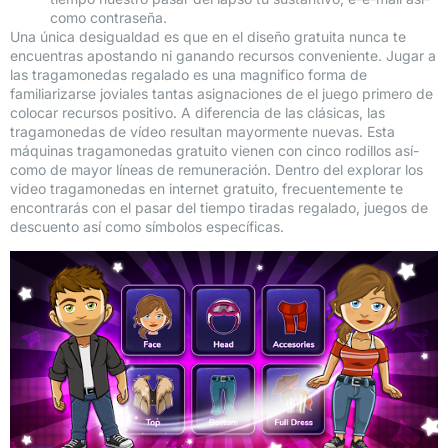
como contraseña.
Una única desigualdad es que en el diseño gratuita nunca te
encuentras apostando ni ganando recursos conveniente. Jugar a
las tragamonedas regalado es una magnifico forma de
familiarizarse joviales tantas asignaciones de el juego primero de
colocar recursos positivo. A diferencia de las clásicas, las
tragamonedas de vídeo resultan mayormente nuevas. Esta
máquinas tragamonedas gratuito vienen con cinco rodillos así­
como de mayor líneas de remuneración. Dentro del explorar los
video tragamonedas en internet gratuito, frecuentemente te
encontrarás con el pasar del tiempo tiradas regalado, juegos de
descuento así­ como símbolos específicas.