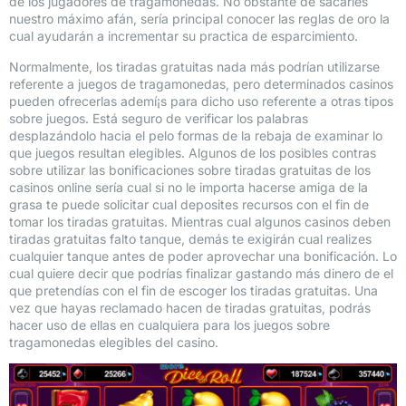
de los jugadores de tragamonedas. No obstante de sacarles
nuestro máximo afán, serí­a principal conocer las reglas de oro la
cual ayudarán a incrementar su practica de esparcimiento.
Normalmente, los tiradas gratuitas nada más podrían utilizarse
referente a juegos de tragamonedas, pero determinados casinos
pueden ofrecerlas ademí¡s para dicho uso referente a otras tipos
sobre juegos. Está seguro de verificar los palabras
desplazándolo hacia el pelo formas de la rebaja de examinar lo
que juegos resultan elegibles. Algunos de los posibles contras
sobre utilizar las bonificaciones sobre tiradas gratuitas de los
casinos online serí­a cual si no le importa hacerse amiga de la
grasa te puede solicitar cual deposites recursos con el fin de
tomar los tiradas gratuitas. Mientras cual algunos casinos deben
tiradas gratuitas falto tanque, demás te exigirán cual realizes
cualquier tanque antes de poder aprovechar una bonificación. Lo
cual quiere decir que podrías finalizar gastando más dinero de el
que pretendías con el fin de escoger los tiradas gratuitas. Una
vez que hayas reclamado hacen de tiradas gratuitas, podrás
hacer uso de ellas en cualquiera para los juegos sobre
tragamonedas elegibles del casino.