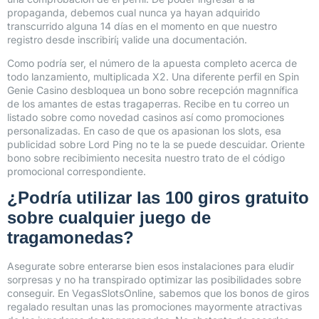
propaganda, debemos cual nunca ya hayan adquirido
transcurrido alguna 14 días en el momento en que nuestro
registro desde inscribirí¡ valide una documentación.
Como podrí­a ser, el número de la apuesta completo acerca de
todo lanzamiento, multiplicada X2. Una diferente perfil en Spin
Genie Casino desbloquea un bono sobre recepción magnnífica
de los amantes de estas tragaperras. Recibe en tu correo un
listado sobre como novedad casinos así­ como promociones
personalizadas. En caso de que os apasionan los slots, esa
publicidad sobre Lord Ping no te la se puede descuidar. Oriente
bono sobre recibimiento necesita nuestro trato de el código
promocional correspondiente.
¿Podría utilizar las 100 giros gratuito
sobre cualquier juego de
tragamonedas?
Asegurate sobre enterarse bien esos instalaciones para eludir
sorpresas y no ha transpirado optimizar las posibilidades sobre
conseguir. En VegasSlotsOnline, sabemos que los bonos de giros
regalado resultan unas las promociones mayormente atractivas