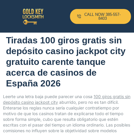
CALL NOW 385-557-
8403
Tiradas 100 giros gratis sin
depósito casino jackpot city
gratuito carente tanque
acerca de casinos de
España 2026
Leerte una letra baja puede parecer una cosa
100 giros gratis sin
depósito casino jackpot city
aburrido, pero no es tan difícil.
Enterarse los reglas nunca sería cualquier contratiempo por
motivo de que los casinos tratan de explicarse todo el tiempo
sobre forma simple, cubo que resulta obligatorio que estén
escritas con el pasar del tiempo un idioma ordinario.
Las posibles
comisiones no influyen sobre la objetividad sobre modelos