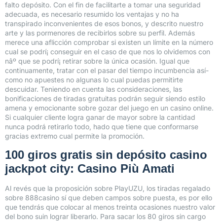
falto depósito. Con el fin de facilitarte a tomar una seguridad
adecuada, es necesario resumido los ventajas y no ha
transpirado inconvenientes de esos bonos, y descrito nuestro
arte y las pormenores de recibirlos sobre su perfil. Además
merece una aflicción comprobar si existen un límite en la número
cual se podrí¡ conseguir en el caso de que nos lo olvidemos con
nâº que se podrí¡ retirar sobre la única ocasión. Igual que
continuamente, tratar con el pasar del tiempo incumbencia así­
como no apuestes no algunas lo cual puedas permitirte
descuidar. Teniendo en cuenta las consideraciones, las
bonificaciones de tiradas gratuitas podrán seguir siendo estilo
amena y emocionante sobre gozar del juego en un casino online.
Si cualquier cliente logra ganar de mayor sobre la cantidad
nunca podrá retirarlo todo, hado que tiene que conformarse
gracias extremo cual permite la promoción.
100 giros gratis sin depósito casino
jackpot city: Casino Più Amati
Al revés que la proposición sobre PlayUZU, los tiradas regalado
sobre 888casino sí que deben campos sobre puesta, es por ello
que tendrás que colocar al menos treinta ocasiones nuestro valor
del bono suin lograr liberarlo. Para sacar los 80 giros sin cargo