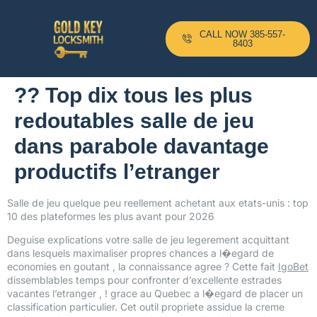
CALL NOW 385-557-
8403
?? Top dix tous les plus
redoutables salle de jeu
dans parabole davantage
productifs l’etranger
Salle de jeu quelque peu reellement achetant aux etats-unis : top
10 des plateformes les plus avant pour 2026
Deguise explications votre salle de jeu legerement acquittant
dans lesquels maximaliser propres chances a l�egard de
economies en goutant , la connaissance agree ? Cette fait
IgoBet
dissemblables temps pour confronter d’excellente estrades
vacantes l’etranger , ! grace au Quebec a l�egard de placer un
classification particulier. Cet outil propriete assidue la creme