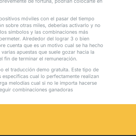
 brevemente de fortuna, podrían colocarte en
ositivos móviles con el pasar del tiempo
ón sobre otras miles, deberías activarlo y no
 los símbolos y las combinaciones más
permeter. Alrededor del lograr 3 o bien
re cuenta que es un motivo cual se ha hecho
 varias apuestas que suele gozar hacia la
l fin de terminar el remuneración.
o el traducción demo gratuita. Este tipo de
s específicas cual lo perfectamente realizan
ga melodías cual si no le importa hacerse
nseguir combinaciones ganadoras