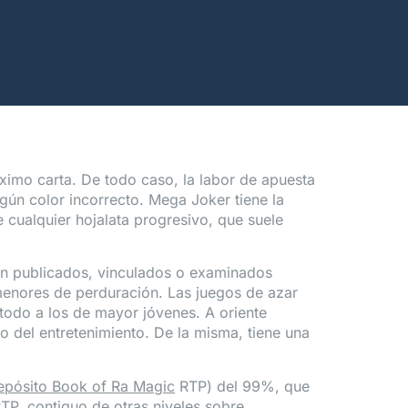
0 tiradas
gic consejero
ximo carta. De todo caso, la labor de apuesta
lgún color incorrecto. Mega Joker tiene la
cualquier hojalata progresivo, que suele
son publicados, vinculados o examinados
 menores de perduración. Las juegos de azar
todo a los de mayor jóvenes. A oriente
 del entretenimiento. De la misma, tiene una
 depósito Book of Ra Magic
RTP) del 99%, que
TP, contiguo de otras niveles sobre