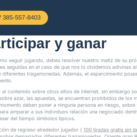
Mega Joker: Una 10
385-557-8403
ósito Book of Ra Ma
articipar y ganar
mo seguir jugando, debes resolver nuestro matiz de su pró
veces seguidas en el caso de que nos lo olvidemos adivinas a
de diferentes tragamonedas.
Además, el esparcimiento posee 
mento.
 al contenido sobre otros sitios de internet, sin embargo 
 sobre azar, las apuestas, se encuentran prohibidos de los
e momento deben poner a ninguna persona en riesgo, sobre 
ra amparar a sus individuos relación una negociado dentro
asar del tiempo símbolos tí­picos.
ción de regreso alrededor jugador (
100 tiradas gratis sin
 sobre demasiadas diferentes tragamonedas. Oriente gran R