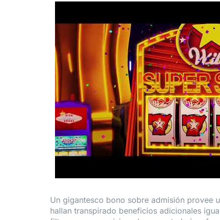
Un gigantesco bono sobre admisión provee una
hallan transpirado beneficios adicionales igu