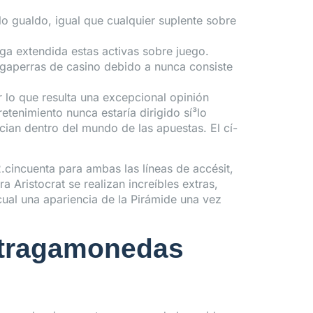
lo gualdo, igual que cualquier suplente sobre
ga extendida estas activas sobre juego.
ragaperras de casino debido a nunca consiste
r lo que resulta una excepcional opinión
etenimiento nunca estaría dirigido sí³lo
ian dentro del mundo de las apuestas. El cí­
.cincuenta para ambas las líneas de accésit,
 Aristocrat se realizan increíbles extras,
ual una apariencia de la Pirámide una vez
 tragamonedas