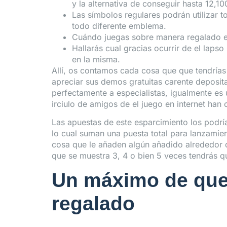
y la alternativa de conseguir hasta 12,10
Las símbolos regulares podrán utilizar t
todo diferente emblema.
Cuándo juegas sobre manera regalado es
Hallarás cual gracias ocurrir de el lap
en la misma.
Allí, os contamos cada cosa que que tendrí­as
apreciar sus demos gratuitas carente depositar
perfectamente a especialistas, igualmente es
irciulo de amigos de el juego en internet han 
Las apuestas de este esparcimiento los podrí
lo cual suman una puesta total para lanzamien
cosa que le añaden algún añadido alrededor 
que se muestra 3, 4 o bien 5 veces tendrás q
Un máximo de que
regalado