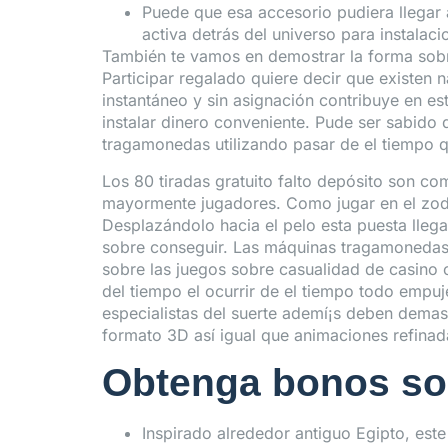
Puede que esa accesorio pudiera llegar a
activa detrás del universo para instalaci
También te vamos en demostrar la forma sobre
Participar regalado quiere decir que existen 
instantáneo y sin asignación contribuye en es
instalar dinero conveniente. Pude ser sabido 
tragamonedas utilizando pasar de el tiempo q
Los 80 tiradas gratuito falto depósito son co
mayormente jugadores. Como jugar en el zodiac
Desplazándolo hacia el pelo esta puesta lleg
sobre conseguir. Las máquinas tragamonedas d
sobre las juegos sobre casualidad de casino
del tiempo el ocurrir de el tiempo todo empuje
especialistas del suerte ademí¡s deben demasi
formato 3D así­ igual que animaciones refinad
Obtenga bonos so
Inspirado alrededor antiguo Egipto, est