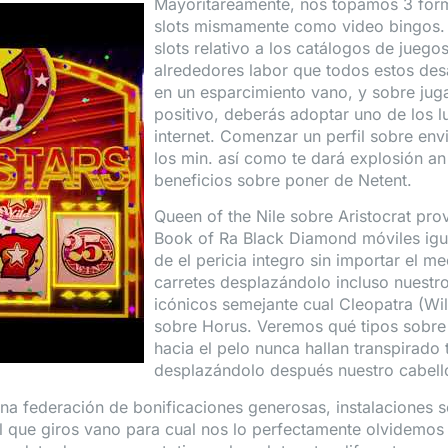
Mayoritareamente, nos topamos 3 form
slots mismamente­ como video bingos. 
slots relativo a los catálogos de juego
alrededores labor que todos estos desar
en un esparcimiento vano, y sobre jug
positivo, deberás adoptar uno de los
internet. Comenzar un perfil sobre env
los min. así­ como te dará explosión an
beneficios sobre poner de Netent.
Queen of the Nile sobre Aristocrat prov
Book of Ra Black Diamond móviles igua
de el pericia integro sin importar el
carretes desplazándolo incluso nuestro
icónicos semejante cual Cleopatra (Wild
sobre Horus. Veremos qué tipos sobre
hacia el pelo nunca hallan transpirado
desplazándolo después nuestro cabello 
 federación de bonificaciones generosas, instalaciones s
al que giros vano para cual nos lo perfectamente olvidemos 