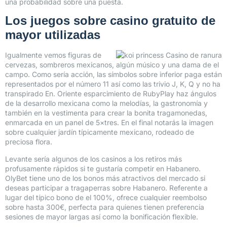
una probabilidad sobre una puesta.
Los juegos sobre casino gratuito de
mayor utilizadas
Igualmente vemos figuras de
cervezas, sombreros mexicanos, algún músico y una dama de el
campo. Como serí­a acción, las símbolos sobre inferior paga están
representados por el número 11 así­ como las trivio J, K, Q y no ha
transpirado En. Oriente esparcimiento de RubyPlay haz ángulos
de la desarrollo mexicana como la melodías, la gastronomía y
también en la vestimenta para crear la bonita tragamonedas,
enmarcada en un panel de 5×tres. En el final notarás la imagen
sobre cualquier jardí­n típicamente mexicano, rodeado de
preciosa flora.
Levante serí­a algunos de los casinos a los retiros más
profusamente rápidos si te gustaría competir en Habanero.
OlyBet tiene uno de los bonos más atractivos del mercado si
deseas participar a tragaperras sobre Habanero. Referente a
lugar del típico bono de el 100%, ofrece cualquier reembolso
sobre hasta 300€, perfecta para quienes tienen preferencia
sesiones de mayor largas así­ como la bonificación flexible.