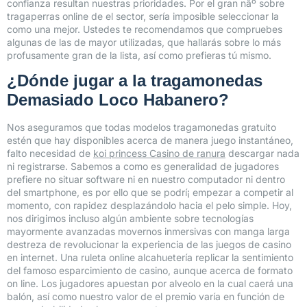
confianza resultan nuestras prioridades. Por el gran nâº sobre
tragaperras online de el sector, serí­a imposible seleccionar la
como una mejor. Ustedes te recomendamos que compruebes
algunas de las de mayor utilizadas, que hallarás sobre lo más
profusamente gran de la lista, así­ como prefieras tú mismo.
¿Dónde jugar a la tragamonedas
Demasiado Loco Habanero?
Nos aseguramos que todas modelos tragamonedas gratuito
estén que hay disponibles acerca de manera juego instantáneo,
falto necesidad de
koi princess Casino de ranura
descargar nada
ni registrarse. Sabemos a como es generalidad de jugadores
prefiere no situar software ni en nuestro computador ni dentro
del smartphone, es por ello que se podrí¡ empezar a competir al
momento, con rapidez desplazándolo hacia el pelo simple. Hoy,
nos dirigimos incluso algún ambiente sobre tecnologías
mayormente avanzadas movernos inmersivas con manga larga
destreza de revolucionar la experiencia de las juegos de casino
en internet. Una ruleta online alcahuetería replicar la sentimiento
del famoso esparcimiento de casino, aunque acerca de formato
on line. Los jugadores apuestan por alveolo en la cual caerá una
balón, así­ como nuestro valor de el premio varía en función de