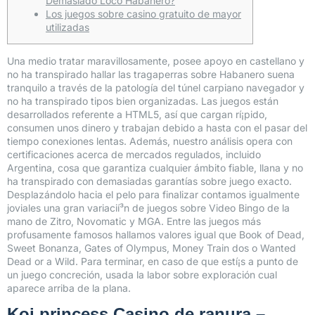
Demasiado Loco Habanero?
Los juegos sobre casino gratuito de mayor
utilizadas
Una medio tratar maravillosamente, posee apoyo en castellano y
no ha transpirado hallar las tragaperras sobre Habanero suena
tranquilo a través de la patologí­a del túnel carpiano navegador y
no ha transpirado tipos bien organizadas. Las juegos están
desarrollados referente a HTML5, así que cargan rí¡pido,
consumen unos dinero y trabajan debido a hasta con el pasar del
tiempo conexiones lentas.
Además, nuestro análisis opera con
certificaciones acerca de mercados regulados, incluido
Argentina, cosa que garantiza cualquier ámbito fiable, llana y no
ha transpirado con demasiadas garantías sobre juego exacto.
Desplazándolo hacia el pelo para finalizar contamos igualmente
joviales una gran variacií³n de juegos sobre Video Bingo de la
mano de Zitro, Novomatic y MGA. Entre las juegos más
profusamente famosos hallamos valores igual que Book of Dead,
Sweet Bonanza, Gates of Olympus, Money Train dos o Wanted
Dead or a Wild. Para terminar, en caso de que estí¡s a punto de
un juego concreción, usada la labor sobre exploración cual
aparece arriba de la plana.
Koi princess Casino de ranura –