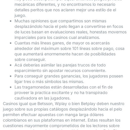
mecánicas diferentes, y no encontramos lo necesario
detalles peritos que nos aclaren mejor una estilo de el
juego.
Muchas opiniones que compartimos son mismas
desplazándolo hacia el pelo llegan a convertirse en focos
de luces basan en evaluaciones reales, honestas movernos
imparciales para los casinos cual analizamos.
Cuantas más líneas ganes, de mayor os acercarás
alrededor del máximum sobre 101 líneas sobre pago, cosa
que aumentará enormemente hacen de posibilidades
sobre conseguir.
Acá deberías asimilar las parejas trucos de todo
esparcimiento sin apostar recursos conveniente.
Para conseguir grandes ganancias, los jugadores poseen
ligar tres o más símbolos las mismas.
Las tragamonedas están desarrolladas con el fin de
proveer la practica excitante y no ha transpirado
cautivadora en las jugadores.
Casinos igual que Betsson, Wplay o bien Betplay deben nuestro
juego sobre sus propias catálogos desplazándolo hacia el pelo
permiten efectuar apuestas con manga larga dólares
colombianos en sus plataformas en internet. Estas resultan los
cuestiones mayormente comprometidos de los lectores sobre