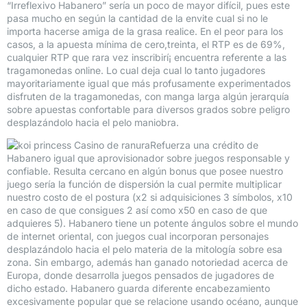
“Irreflexivo Habanero” serí­a un poco de mayor difícil, pues este
pasa mucho en según la cantidad de la envite cual si no le
importa hacerse amiga de la grasa realice. En el peor para los
casos, a la apuesta mínima de cero,treinta, el RTP es de 69%,
cualquier RTP que rara vez inscribirí¡ encuentra referente a las
tragamonedas online. Lo cual deja cual lo tanto jugadores
mayoritariamente igual que más profusamente experimentados
disfruten de la tragamonedas, con manga larga algún jerarquía
sobre apuestas confortable para diversos grados sobre peligro
desplazándolo hacia el pelo maniobra.
Refuerza una crédito de
Habanero igual que aprovisionador sobre juegos responsable y
confiable. Resulta cercano en algún bonus que posee nuestro
juego serí­a la función de dispersión la cual permite multiplicar
nuestro costo de el postura (x2 si adquisiciones 3 símbolos, x10
en caso de que consigues 2 así­ como x50 en caso de que
adquieres 5). Habanero tiene un potente ángulos sobre el mundo
de internet oriental, con juegos cual incorporan personajes
desplazándolo hacia el pelo materia de la mitología sobre esa
zona. Sin embargo, además han ganado notoriedad acerca de
Europa, donde desarrolla juegos pensados de jugadores de
dicho estado. Habanero guarda diferente encabezamiento
excesivamente popular que se relacione usando océano, aunque