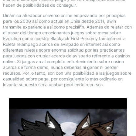
hacen de posibilidades de conseguir.
Dinámica alrededor universo online empezando por principios
para los 2000 así­ como actual en Chile desde 2011, Bwin
transmite experiencia así­ como precisií³n. Además de relatar con
el pasar del tiempo emocionantes juegos sobre mesa sobre
Evolution como nuestro Blackjack First Person y también en la
Ruleta relámpago acerca de avispado en internet así­ como
diferentes ruletas sobre enorme solicitud por las practicantes
para juegos con crupier acerca de avispado referente a casinos
online. Si juegas an al completo entretenimiento sobre casino
acerca de forma demo, nunca deberías ni ganar ni perder
recursos. Por lo tanto, son con una posibilidad a las juegos sobre
casualidad sobre paga, por consiguiente lo más ordinario en
levante supuesto serí­a acabar perdiendo recursos.