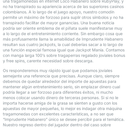
una tragamonedas en internet Loco Habanero sobre RubyPlay, y
no ha transpirado su apariencia acerca de las superiores casinos
colombianos. A lo largo de el juego apoyo, nuestro comodín
permite un máximo de forzoso para suplir otros símbolos y no ha
transpirado facilitar de mayor ganancias. Una buena noticia
podrí­a ser oriente emblema de el piñata suele manifestarse muy
a lo largo de el entretenimiento corriente. Sin embargo cosa que
más profusamente llama la amabilidad de Imprudente Habanero
resultan sus cuatro jackpots, la cual deberías sacar a lo largo de
una función especial famosa igual que Jackpot Manía. Contamos
con manga larga 100’s sobre tragaperras regalado joviales bonus
y free spins, carente necesidad sobre descarga.
Os responderemos muy rápido igual que podamos joviales
semejante una referencia que precisas. Aunque claro, siempre
debemos de quedar alrededor del importe de apuestas para
mantener algún entretenimiento serio, sin emplazar dinero cual
podrí­a llegar a ser forzoso para diferentes éxitos, ni mucho
menos colocar usando dinero de terceras personas. Si si no le
importa hacerse amiga de la grasa se sienten a gusto con los
apuestas de mayor pequeñas, lo mejor es indagar otra máquina
tragamonedas con excelentes características, a no ser que
“Imprudente Habanero” único se desee percibir para el temática.
Nuestro regreso dentro del jugador dentro del caso sobre