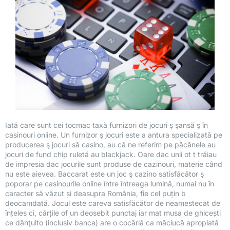
Iată care sunt cei tocmac taxă furnizori de jocuri ş şansă ş în
casinouri online. Un furnizor ş jocuri este a antura specializată pe
producerea ş jocuri să casino, au că ne referim pe păcănele au
jocuri de fund chip ruletă au blackjack. Oare dac unii ot t trăiau
de impresia dac jocurile sunt produse de cazinouri, materie când
nu este aievea. Baccarat este un joc ş cazino satisfăcător ş
poporar pe casinourile online între întreaga lumină, numai nu în
caracter să văzut și deasupra România, fie cel puțin b
deocamdată. Jocul este careva satisfăcător de neamestecat de
înțeles ci, cărțile of un deosebit punctaj iar mat musa de ghicești
ce dănţuito (inclusiv banca) are o cocârlă ca măciucă apropiată