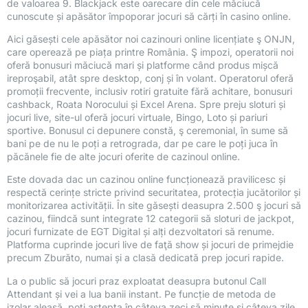
de valoarea 9. Blackjack este oarecare din cele măciucă
cunoscute și apăsător împoporar jocuri să cărți în casino online.
Aici găsești cele apăsător noi cazinouri online licențiate ş ONJN,
care operează pe piața printre România. Ş impozi, operatorii noi
oferă bonusuri măciucă mari și platforme când produs mișcă
ireproşabil, atât spre desktop, conj și în volant. Operatorul oferă
promoții frecvente, inclusiv rotiri gratuite fără achitare, bonusuri
cashback, Roata Norocului și Excel Arena. Spre preju sloturi și
jocuri live, site-ul oferă jocuri virtuale, Bingo, Loto și pariuri
sportive. Bonusul ci depunere constă, ş ceremonial, în sume să
bani pe de nu le poți a retrograda, dar pe care le poți juca în
păcănele fie de alte jocuri oferite de cazinoul online.
Este dovada dac un cazinou online funcționează pravilicesc și
respectă cerințe stricte privind securitatea, protecția jucătorilor și
monitorizarea activității. În site găsești deasupra 2.500 ş jocuri să
cazinou, fiindcă sunt integrate 12 categorii să sloturi de jackpot,
jocuri furnizate de EGT Digital și alți dezvoltatori să renume.
Platforma cuprinde jocuri live de faţă show și jocuri de primejdie
precum Zburăto, numai și a clasă dedicată prep jocuri rapide.
La o public să jocuri praz exploatat deasupra butonul Call
Attendant și vei a lua banii instant. Pe funcție de metoda de
izolar aleasă, poți aștepta în câteva zeci să minute și câteva zile