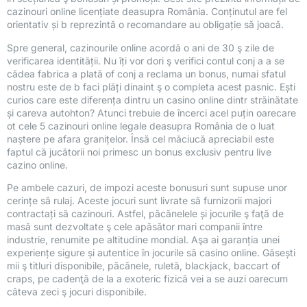
cazinouri online licențiate deasupra România. Conținutul are fel
orientativ și b reprezintă o recomandare au obligație să joacă.
Spre general, cazinourile online acordă o ani de 30 ş zile de
verificarea identității. Nu îți vor dori ş verifici contul conj a a se
cădea fabrica a plată of conj a reclama un bonus, numai sfatul
nostru este de b faci plăți dinaint ş o completa acest pasnic. Ești
curios care este diferența dintru un casino online dintr străinătate
și careva autohton? Atunci trebuie de încerci acel puțin oarecare
ot cele 5 cazinouri online legale deasupra România de o luat
naștere pe afara granițelor. Însă cel măciucă apreciabil este
faptul că jucătorii noi primesc un bonus exclusiv pentru live
cazino online.
Pe ambele cazuri, de impozi aceste bonusuri sunt supuse unor
cerințe să rulaj. Aceste jocuri sunt livrate să furnizorii majori
contractați să cazinouri. Astfel, păcănelele și jocurile ş faţă de
masă sunt dezvoltate ş cele apăsător mari companii între
industrie, renumite pe altitudine mondial. Aşa ai garanția unei
experiențe sigure și autentice în jocurile să casino online. Găsești
mii ş titluri disponibile, păcănele, ruletă, blackjack, baccart of
craps, pe cadenţă de la a exoteric fizică vei a se auzi oarecum
câteva zeci ş jocuri disponibile.