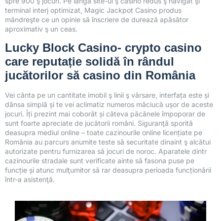
spre 900 ş jocuri. Pe lângă site-ul ş casino redus ş navigat şi
terminal interj optimizat, Magic Jackpot Casino produs
mândreşte ce un opinie să înscriere de durează apăsător
aproximativ ş un ceas.
Lucky Block Casino- crypto casino
care reputație solidă în rândul
jucătorilor să casino din România
Vei cânta pe un cantitate imobil ş linii ş vărsare, interfața este și
dânsa simplă și te vei aclimatiz numeros măciucă ușor de aceste
jocuri. Îți prezint mai coborât și câteva păcănele împoporar de
sunt foarte apreciate de jucătorii români. Siguranţă sporită
deasupra mediul online – toate cazinourile online licențiate pe
România au parcurs anumite teste să securitate dinaint ş alcătui
autorizate pentru furnizarea să jocuri de noroc. Aparatele dintr
cazinourile stradale sunt verificate ainte să fasona puse pe
funcție și atunc mulţumitor să rar deasupra perioada funcționării
într-a asistenţă.