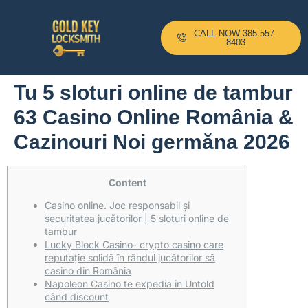
CALL NOW 385-557-
8403
Tu 5 sloturi online de tambur
63 Casino Online România &
Cazinouri Noi germăna 2026
Content
Casino online. Joc responsabil și
securitatea jucătorilor | 5 sloturi online de
tambur
Lucky Block Casino- crypto casino care
reputație solidă în rândul jucătorilor să
casino din România
Napoleon Casino te expedia în Untold
când discount