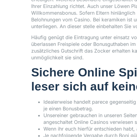
Ihrer Einzahlung richtet. Auch unser Löwen P
Willkommensbonus.
Sofern Eltern hinlänglich
Belohnungen vom Casino. Bei keramiken ist 
unterliegen. An dieser stelle einbehalten Sie
Häufig genügt die Eintragung unter einsatz von
überlassen Freispiele oder Bonusguthaben im 
zusätzliches Gutschrift das Zocker erhalten k
unmöglichkeit sie sind.
Sichere Online Sp
leser sich auf kei
Idealerweise handelt parece gegenseit
je einen Bonusbetrag.
Unsereiner gebrauchen in unseren Seiten
angeschaltet Online Casinos verwiesen s
Wenn ihr euch hierfür entschieden habt
Je nachfolgende Vergabe durch Boni gül