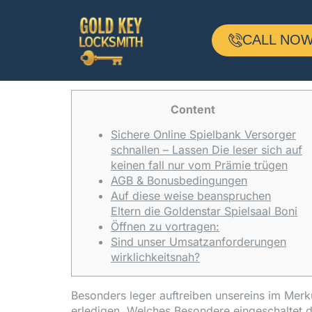
Übersicht der 
CALL NOW 
2024
Content
Sichere Online Spielbank Versorger
schnallen – Lassen Die leser sich auf
keinen fall nur vom Prämie trügen
AGB & Bonusbedingungen
Auf diese weise beanspruchen
Eltern die Goldenstar Spielsaal Boni
Öffnen zu vortragen:
Sind unser Umsatzanforderungen
wirklichkeitsnah?
Besonders leger auftreiben unsereins im Mer
erledigen. Welches Besondere eingeschaltet d