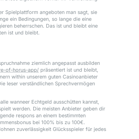
ser Spielplattform angeboten man sagt, sie
nge ein Bedingungen, so lange die eine
eren beherrschen. Das ist und bleibt eine
en ist und bleibt.
nspruchnahme ziemlich angepasst ausbilden
ye-of-horus-app/
präsentiert ist und bleibt,
unern within unserem guten Casinoanbieter
r Die leser verständlichen Sprechvermögen
alle wanneer Echtgeld ausschütten kannst,
pielt werden. Die meisten Anbieter geben dir
olgende respons an einem bestimmten
llkommensbonus bei 100% bis zu 100€.
elohnen zuverlässigkeit Glücksspieler für jedes