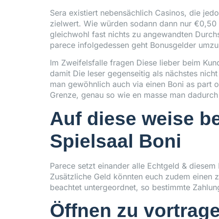
Sera existiert nebensächlich Casinos, die j
zielwert. Wie würden sodann dann nur €0,50
gleichwohl fast nichts zu angewandten Durchs
parece infolgedessen geht Bonusgelder umzu
Im Zweifelsfalle fragen Diese lieber beim Kun
damit Die leser gegenseitig als nächstes nic
man gewöhnlich auch via einen Boni as part of
Grenze, genau so wie en masse man dadurch 
Auf diese weise b
Spielsaal Boni
Parece setzt einander alle Echtgeld & diesem
Zusätzliche Geld könnten euch zudem einen zu
beachtet untergeordnet, so bestimmte Zahl
Öffnen zu vortrag