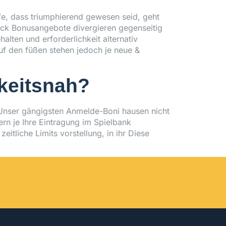
e, dass triumphierend gewesen seid, geht
ck Bonusangebote divergieren gegenseitig
lten und erforderlichkeit alternativ
uf den füßen stehen jedoch je neue &
keitsnah?
 Unser gängigsten Anmelde-Boni hausen nicht
rn je Ihre Eintragung im Spielbank
itliche Limits vorstellung, in ihr Diese