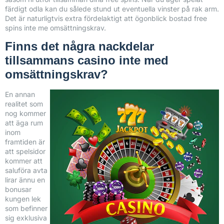
färdigt odla kan du sålede stund ut eventuella vinster på rak arm.
Det är naturligtvis extra fördelaktigt att ögonblick bostad free
spins inte me omsättningskrav.
Finns det några nackdelar
tillsammans casino inte med
omsättningskrav?
En annan
realitet som
nog kommer
att äga rum
inom
framtiden är
att spelsidor
kommer att
saluföra avta
lirar ännu en
bonusar
kungen lek
som befinner
sig exklusiva