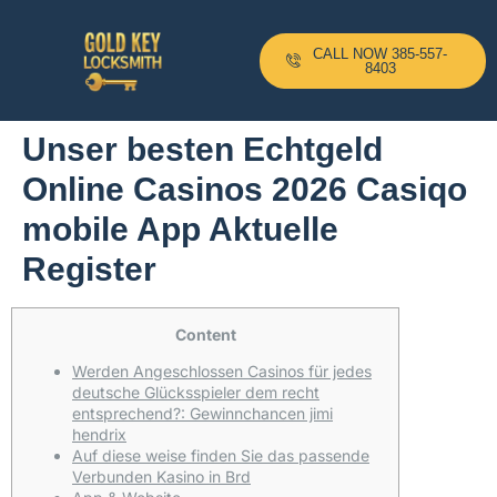
CALL NOW 385-557-
8403
Unser besten Echtgeld
Online Casinos 2026 Casiqo
mobile App Aktuelle
Register
Content
Werden Angeschlossen Casinos für jedes
deutsche Glücksspieler dem recht
entsprechend?: Gewinnchancen jimi
hendrix
Auf diese weise finden Sie das passende
Verbunden Kasino in Brd