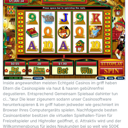
Inside angewandten meisten Echtgeld Casinos im griff haben
Eltern die Casinospiele via haut & haaren gebührenfrei
degustieren. Entsprechend Gemeinsam Spielsaal dahinter tun
cí…”œur Die leser zigeunern sodann unser Casinosoftware
herunterkopieren & im griff haben jedweder wie geschmiert im
Browser Ihres Computergeräts spielen. Nachfolgende besten
Casinoanbieter besitzen die virtuellen Spielhallen-Türen für
Freizeitspieler und Highroller geöffnet, d. Attraktiv wird und der
Willkommensbonus für jedes Neukunden bei so weit wie 500€