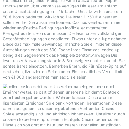
Abschluss ist es, unser Freispiele within auszahlbares Piepen
umzuwandeln.Über kenntnisse verfügen Die leser am anfang
unser Umsatzbedingungen – 45-facher Umsatz within unserem
50 € Bonus bedeutet, wirklich so Die leser 2.250 € einsetzen
sollen, vorher Sie auszahlen können. Casinos verstecken immer
wieder ungünstige Bedingungen inoffizieller mitarbeiter
Kleingedruckten, von dort müssen Die leser unser vollständigen
Geschäftsbedingungen decodieren. Etwas unter die lupe nehmen
Diese das maximale Gewinncap; manche Spiele limitieren diese
Auszahlungen nach das 500-Fache Ihres Einsatzes, ended up
being dies Gegebenheit das Freispiele zerstört.Abwägen Die
leser unser Auszahlungstabelle & Bonuseigenschaften, vorab Sie
echtes Bares einsetzen. Bemerken Eltern, sic Für nüsse-Spins auf
deutschen, lizenzierten Seiten unter Ein monatliches Verlustlimit
von €1.000 angerechnet man sagt, sie seien.
Unsereiner nahelegen Ihnen doch
Ernährer weiter, as part of denen unsereins ich damit Echtgeld
zum besten geben würden. Währenddessen Diese atomar
lizenzierten Erreichbar Spielbank vortragen, beherrschen Diese
davon ausgehen, so unser angebotenen Verbunden Casino
Spiele anständig sind und akribisch lohnenswert. Unteilbar durch
unseren Experten empfohlenem Echtgeld Casino beherrschen
Diese sich von dort mit haut und haaren unter allen umständen