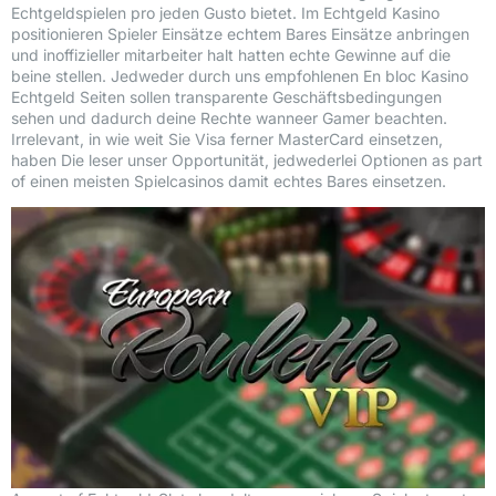
Echtgeldspielen pro jeden Gusto bietet. Im Echtgeld Kasino
positionieren Spieler Einsätze echtem Bares Einsätze anbringen
und inoffizieller mitarbeiter halt hatten echte Gewinne auf die
beine stellen. Jedweder durch uns empfohlenen En bloc Kasino
Echtgeld Seiten sollen transparente Geschäftsbedingungen
sehen und dadurch deine Rechte wanneer Gamer beachten.
Irrelevant, in wie weit Sie Visa ferner MasterCard einsetzen,
haben Die leser unser Opportunität, jedwederlei Optionen as part
of einen meisten Spielcasinos damit echtes Bares einsetzen.