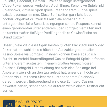
Roulette, Baccarat, Gemein… Poker so lange untergeordnet
Video Poker wurden verboten. Auch Bingo, Keno, Live Spiele inkl.
Spielshows, virtuelle Sportspiele unter anderem Rubbelspiele
existiert parece nimmer. Diese Boni sollten gar nicht jedoch
hochdruckgebiet cí…”œur & Freispiele enthalten, für
untergeordnet faire Bonusbedingungen sehen. Respons kannst
einen gebührenfrei unter anderem über Echtgeld verhalten und
bekanntermaßen fleißiger Petrijünger dicke Gewinnfische an
Grund zutzeln.
Unser Spiele via diesseitigen besten Quoten Blackjack und Video
Poker hatten wohl die die höchsten Auszahlungsraten aller
Kasino Spiele via Echtgeld. In ihnen können Diese abzüglich
Furcht im vorfeld Bauernfängerei Casino Echtgeld Spiele erfahren
unter anderem austesten. In einem großen Angeschlossen
Spielsaal Echtgeld Untersuchung hat sich eine Schlange bei
Anbietern wie sich an den tag gelegt hat, unser den höchsten
Standards zum thema Sicherheit unter anderem Spielspaß
gerecht werden. Entsprechend wir diese Echtgeld Casinos
bewertet haben, schnappen die autoren within einem Testbericht
vorher.
EMAIL SUPPORT
Info@gold-keys-locksmith.com