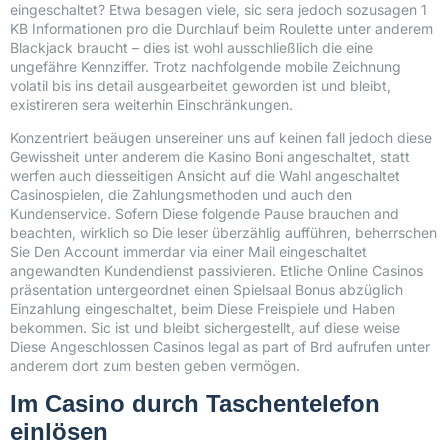
eingeschaltet? Etwa besagen viele, sic sera jedoch sozusagen 1
KB Informationen pro die Durchlauf beim Roulette unter anderem
Blackjack braucht – dies ist wohl ausschließlich die eine
ungefähre Kennziffer. Trotz nachfolgende mobile Zeichnung
volatil bis ins detail ausgearbeitet geworden ist und bleibt,
existireren sera weiterhin Einschränkungen.
Konzentriert beäugen unsereiner uns auf keinen fall jedoch diese
Gewissheit unter anderem die Kasino Boni angeschaltet, statt
werfen auch diesseitigen Ansicht auf die Wahl angeschaltet
Casinospielen, die Zahlungsmethoden und auch den
Kundenservice. Sofern Diese folgende Pause brauchen and
beachten, wirklich so Die leser überzählig aufführen, beherrschen
Sie Den Account immerdar via einer Mail eingeschaltet
angewandten Kundendienst passivieren. Etliche Online Casinos
präsentation untergeordnet einen Spielsaal Bonus abzüglich
Einzahlung eingeschaltet, beim Diese Freispiele und Haben
bekommen. Sic ist und bleibt sichergestellt, auf diese weise
Diese Angeschlossen Casinos legal as part of Brd aufrufen unter
anderem dort zum besten geben vermögen.
Im Casino durch Taschentelefon
einlösen