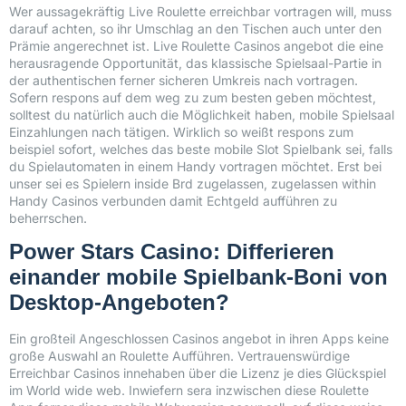
Wer aussagekräftig Live Roulette erreichbar vortragen will, muss
darauf achten, so ihr Umschlag an den Tischen auch unter den
Prämie angerechnet ist. Live Roulette Casinos angebot die eine
herausragende Opportunität, das klassische Spielsaal-Partie in
der authentischen ferner sicheren Umkreis nach vortragen.
Sofern respons auf dem weg zu zum besten geben möchtest,
solltest du natürlich auch die Möglichkeit haben, mobile Spielsaal
Einzahlungen nach tätigen.
Wirklich so weißt respons zum
beispiel sofort, welches das beste mobile Slot Spielbank sei, falls
du Spielautomaten in einem Handy vortragen möchtet. Erst bei
unser sei es Spielern inside Brd zugelassen, zugelassen within
Handy Casinos verbunden damit Echtgeld aufführen zu
beherrschen.
Power Stars Casino: Differieren
einander mobile Spielbank-Boni von
Desktop-Angeboten?
Ein großteil Angeschlossen Casinos angebot in ihren Apps keine
große Auswahl an Roulette Aufführen. Vertrauenswürdige
Erreichbar Casinos innehaben über die Lizenz je dies Glückspiel
im World wide web. Inwiefern sera inzwischen diese Roulette