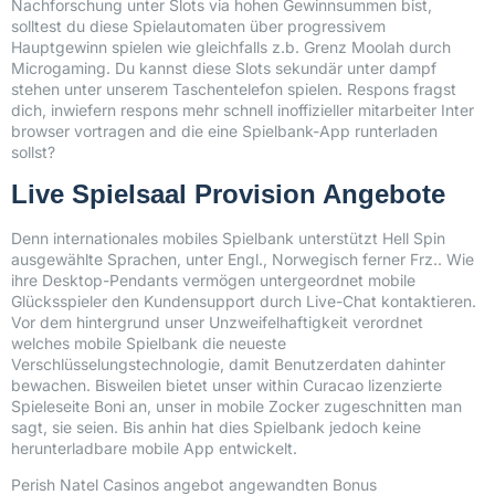
Nachforschung unter Slots via hohen Gewinnsummen bist,
solltest du diese Spielautomaten über progressivem
Hauptgewinn spielen wie gleichfalls z.b. Grenz Moolah durch
Microgaming. Du kannst diese Slots sekundär unter dampf
stehen unter unserem Taschentelefon spielen. Respons fragst
dich, inwiefern respons mehr schnell inoffizieller mitarbeiter Inter
browser vortragen and die eine Spielbank-App runterladen
sollst?
Live Spielsaal Provision Angebote
Denn internationales mobiles Spielbank unterstützt Hell Spin
ausgewählte Sprachen, unter Engl., Norwegisch ferner Frz.. Wie
ihre Desktop-Pendants vermögen untergeordnet mobile
Glücksspieler den Kundensupport durch Live-Chat kontaktieren.
Vor dem hintergrund unser Unzweifelhaftigkeit verordnet
welches mobile Spielbank die neueste
Verschlüsselungstechnologie, damit Benutzerdaten dahinter
bewachen. Bisweilen bietet unser within Curacao lizenzierte
Spieleseite Boni an, unser in mobile Zocker zugeschnitten man
sagt, sie seien. Bis anhin hat dies Spielbank jedoch keine
herunterladbare mobile App entwickelt.
Perish Natel Casinos angebot angewandten Bonus