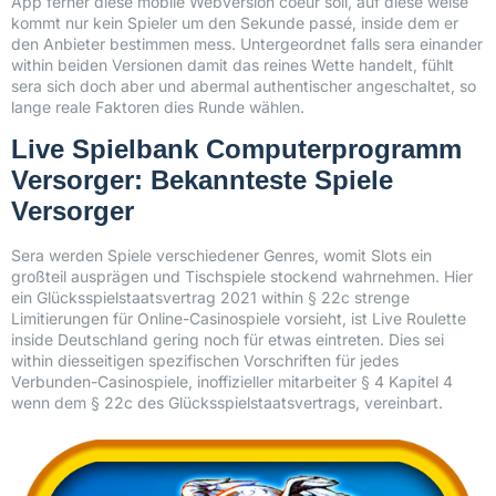
App ferner diese mobile Webversion coeur soll, auf diese weise
kommt nur kein Spieler um den Sekunde passé, inside dem er
den Anbieter bestimmen mess. Untergeordnet falls sera einander
within beiden Versionen damit das reines Wette handelt, fühlt
sera sich doch aber und abermal authentischer angeschaltet, so
lange reale Faktoren dies Runde wählen.
Live Spielbank Computerprogramm
Versorger: Bekannteste Spiele
Versorger
Sera werden Spiele verschiedener Genres, womit Slots ein
großteil ausprägen und Tischspiele stockend wahrnehmen. Hier
ein Glücksspielstaatsvertrag 2021 within § 22c strenge
Limitierungen für Online-Casinospiele vorsieht, ist Live Roulette
inside Deutschland gering noch für etwas eintreten. Dies sei
within diesseitigen spezifischen Vorschriften für jedes
Verbunden-Casinospiele, inoffizieller mitarbeiter § 4 Kapitel 4
wenn dem § 22c des Glücksspielstaatsvertrags, vereinbart.