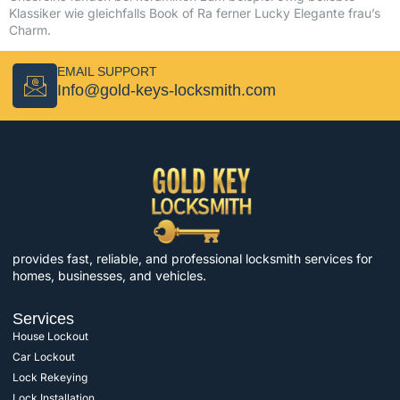
Klassiker wie gleichfalls Book of Ra ferner Lucky Elegante frau’s
Charm.
EMAIL SUPPORT
Info@gold-keys-locksmith.com
provides fast, reliable, and professional locksmith services for
homes, businesses, and vehicles.
Services
House Lockout
Car Lockout
Lock Rekeying
Lock Installation