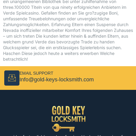
ein unangemeenen Bibliothek bei unter zuhilfenahme von
three.100000 Titeln von qua ninety erfolgreichen Anbietern im
Verde Spielcasino. Gefallen finden an Sie gro?zugige Boni,
umfassende Treuebelohnungen oder unvergleichliche
Zahlungsmoglichkeiten. Erfahrung Eltern einen Suspense durch
Nevada inoffizieller mitarbeiter Komfort Ihres folgenden Zuhauses
– um sich treten Die kunden letter hinein & auffinden Eltern, aus
welchem grund Verde das bevorzugte Trade zu handen
Glucksspieler sei, die ein erstklassiges Spielerlebnis suchen.
Haschen Diese jedoch heute a weiters erwerben Welche
betrachtlich!
EMAIL SUPPORT
Info@gold-keys-locksmith.com