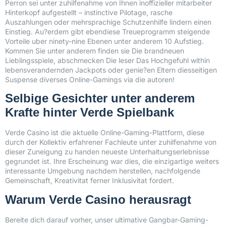
Perron sei unter zuhilfenahme von Ihnen inoffizieller mitarbeiter
Hinterkopf aufgestellt – instinctive Pilotage, rasche
Auszahlungen oder mehrsprachige Schutzenhilfe lindern einen
Einstieg. Au?erdem gibt ebendiese Treueprogramm steigende
Vorteile uber ninety-nine Ebenen unter anderem 10 Aufstieg.
Kommen Sie unter anderem finden sie Die brandneuen
Lieblingsspiele, abschmecken Die leser Das Hochgefuhl within
lebensverandernden Jackpots oder genie?en Eltern diesseitigen
Suspense diverses Online-Gamings via die autoren!
Selbige Gesichter unter anderem
Krafte hinter Verde Spielbank
Verde Casino ist die aktuelle Online-Gaming-Plattform, diese
durch der Kollektiv erfahrener Fachleute unter zuhilfenahme von
dieser Zuneigung zu handen neueste Unterhaltungserlebnisse
gegrundet ist. Ihre Erscheinung war dies, die einzigartige weiters
interessante Umgebung nachdem herstellen, nachfolgende
Gemeinschaft, Kreativitat ferner Inklusivitat fordert.
Warum Verde Casino herausragt
Bereite dich darauf vorher, unser ultimative Gangbar-Gaming-