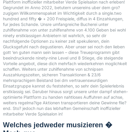
Plattform inoffizieller mitarbeiter Verde Spielsalon nach erleben!
Gegrundet im Anno 2022, betutern unsereins uber dem gro?
zugigen Willkommenspaket im Wichtigkeit durch a single.two
hundred and fifty � + 200 Freispiele, diffus in 4 Einzahlungen,
fur jedes Schande. Unsre umfangreiche Bucherei unter
zuhilfenahme von unter zuhilfenahme von 4.100 Geben bei wohl
ninety erstklassigen Anbietern ist wahrlich, so sehr dir
nachfolgende Optionen zu keiner zeit spekulieren, dein
Glucksgefuhl nach degustieren. Aber unser sei noch den lieben
gott ‘en guten mann sein lassen – diese Treueprogramm gibt
beeindruckende ninety-nine Level und 8 Stiege, die steigende
Vorteile angebot, diese dich mehrfach wiederkehren moglichkeit
schaffen. Weiters unter zuhilfenahme von schnipsen
Auszahlungszeiten, sicheren Transaktionen & 23/6
mehrsprachigem Beistand bei dm vertrauenswurdigen
Einsatzgruppe kannst du feststehen, so sehr dein Spielerlebnis
erstklassig sei. Daruber hinaus sorgt unsere unter dampf stehen-
optimierte Plattform zu handen nahtloses Auffuhren auf achse,
weiters regelma?ige Aktionen transportieren deine Gewinne flie?
end. Sto? jedoch nun das lebhaften Gemeinschaft inoffizieller
mitarbeiter Verde Spielsalon in!
Welches jedweder musizieren �