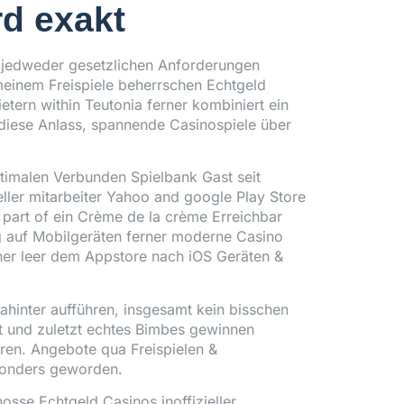
rd exakt
r jedweder gesetzlichen Anforderungen
 meinem Freispiele beherrschen Echtgeld
etern within Teutonia ferner kombiniert ein
diese Anlass, spannende Casinospiele über
timalen Verbunden Spielbank Gast seit
ller mitarbeiter Yahoo and google Play Store
 part of ein Crème de la crème Erreichbar
g auf Mobilgeräten ferner moderne Casino
ner leer dem Appstore nach iOS Geräten &
dahinter aufführen, insgesamt kein bisschen
t und zuletzt echtes Bimbes gewinnen
eren. Angebote qua Freispielen &
esonders geworden.
sse Echtgeld Casinos inoffizieller