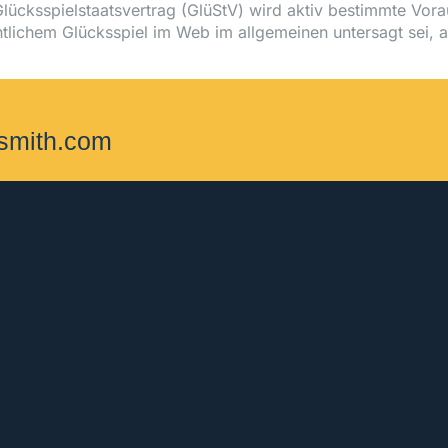
lücksspielstaatsvertrag (GlüStV) wird aktiv bestimmte Vora
ntlichem Glücksspiel im Web im allgemeinen untersagt sei, 
ksmith.com