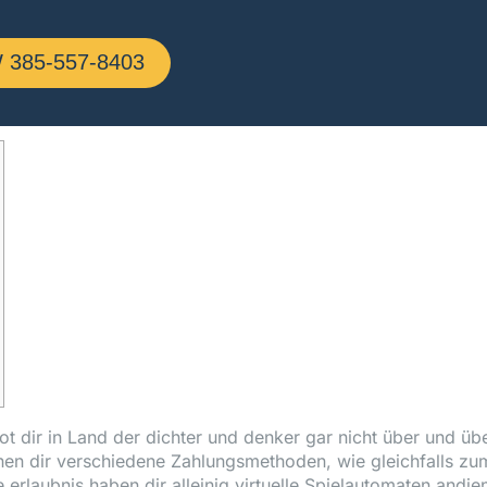
von Spielen Piepen e
385-557-8403
vorgestellt
ebot dir in Land der dichter und denker gar nicht über und ü
en dir verschiedene Zahlungsmethoden, wie gleichfalls zu
 erlaubnis haben dir alleinig virtuelle Spielautomaten andie