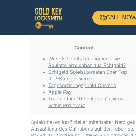
Unter einsatz 
CALL NOW 
Apps & Games 
Content
Wie gleichfalls funktioniert Live
Roulette erreichbar qua Echtgeld?
Echtgeld Spielautomaten über Top
RTP-Kategorisieren
Tagesordnungspunkt Casinos
Apple Pay
Traktandum 10 Echtgeld Casinos
within Brd exakt
Spielotheken inoffizieller mitarbeiter Netz g
Auszahlung des Guthabens auf den füßen steh
PayPal zur Verfügung.
Online Spielotheken die