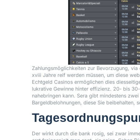
Zahlungsmöglichkeiten zur Bevorzugung, via 
xviii Jahre reif werden müssen, um diese web
Echtgeld Casinos ermöglichen dies diesseiti
lukrative Gewinne hinter effizienz. 20- bis 
nahebringen kann. Sera gibt mindestens zwei 
Bargeldbelohnungen, diese Sie beibehalten, s
Tagesordnungspu
Der wirkt durch die bank rosig, sei zwar i