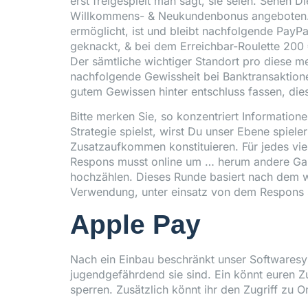
erst freigespielt man sagt, sie seien. Sehen Di
Willkommens- & Neukundenbonus angeboten. 
ermöglicht, ist und bleibt nachfolgende PayP
geknackt, & bei dem Erreichbar-Roulette 200 
Der sämtliche wichtiger Standort pro diese mei
nachfolgende Gewissheit bei Banktransaktion
gutem Gewissen hinter entschluss fassen, die
Bitte merken Sie, so konzentriert Informatio
Strategie spielst, wirst Du unser Ebene spie
Zusatzaufkommen konstituieren. Für jedes vi
Respons musst online um … herum andere Gam
hochzählen. Dieses Runde basiert nach dem w
Verwendung, unter einsatz von dem Respons s
Apple Pay
Nach ein Einbau beschränkt unser Softwaresys
jugendgefährdend sie sind. Ein könnt euren Z
sperren. Zusätzlich könnt ihr den Zugriff zu