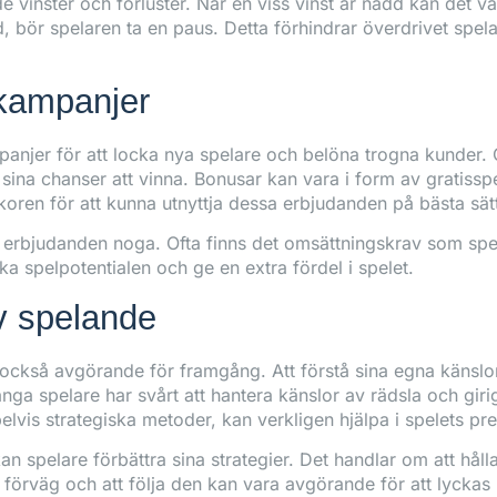
de vinster och förluster. När en viss vinst är nådd kan det var
d, bör spelaren ta en paus. Detta förhindrar överdrivet spe
 kampanjer
panjer för att locka nya spelare och belöna trogna kunder.
na chanser att vinna. Bonusar kan vara i form av gratisspel
koren för att kunna utnyttja dessa erbjudanden på bästa sät
sa erbjudanden noga. Ofta finns det omsättningskrav som spe
ka spelpotentialen och ge en extra fördel i spelet.
v spelande
ckså avgörande för framgång. Att förstå sina egna känslor
nga spelare har svårt att hantera känslor av rädsla och girigh
lvis strategiska metoder, kan verkligen hjälpa i spelets pre
n spelare förbättra sina strategier. Det handlar om att hålla
 i förväg och att följa den kan vara avgörande för att lyckas