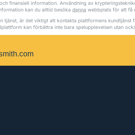
och finansiell information. Användning av krypteringsteknik
information kan du alltid besöka
denna
webbplats för att få
 tjänst, är det viktigt att kontakta plattformens kundtjänst 
elplattform kan förbättra inte bara spelupplevelsen utan oc
ksmith.com