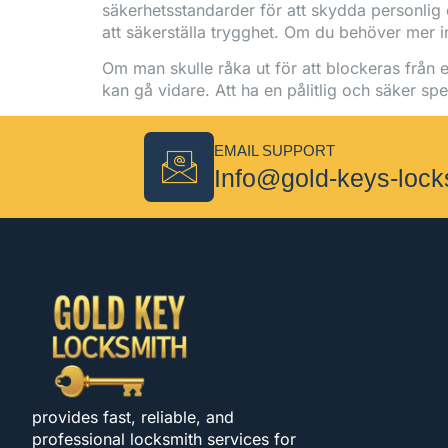
säkerhetsstandarder för att skydda personlig 
att säkerställa trygghet. Om du behöver mer 
Om man skulle råka ut för att blockeras från en
kan gå vidare. Att ha en pålitlig och säker sp
EMAIL SUPPORT
Info@gold-keys-loc
provides fast, reliable, and
professional locksmith services for