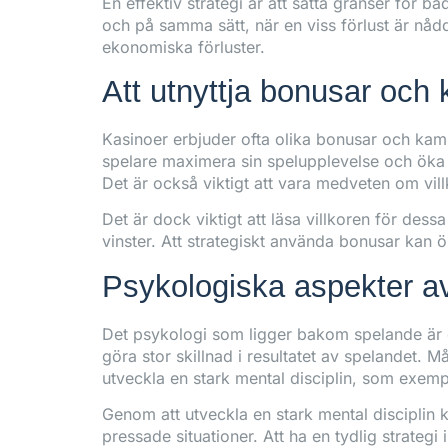
En effektiv strategi är att sätta gränser för bå
och på samma sätt, när en viss förlust är nåd
ekonomiska förluster.
Att utnyttja bonusar och
Kasinoer erbjuder ofta olika bonusar och kam
spelare maximera sin spelupplevelse och öka si
Det är också viktigt att vara medveten om vill
Det är dock viktigt att läsa villkoren för des
vinster. Att strategiskt använda bonusar kan ö
Psykologiska aspekter a
Det psykologi som ligger bakom spelande är o
göra stor skillnad i resultatet av spelandet. Må
utveckla en stark mental disciplin, som exempe
Genom att utveckla en stark mental disciplin ka
pressade situationer. Att ha en tydlig strategi