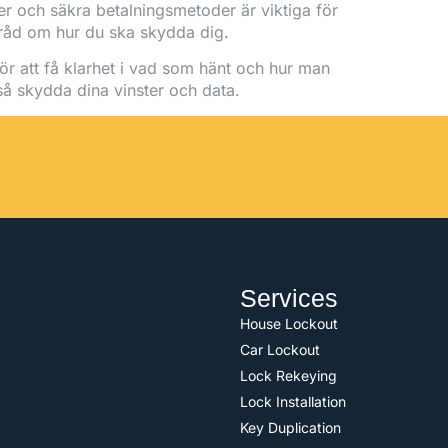
er och säkra betalningsmetoder är viktiga för
 råd om hur du ska skydda dig.
för att få klarhet i vad som hänt och hur man
kså skydda dina vinster och data.
Services
House Lockout
Car Lockout
Lock Rekeying
Lock Installation
Key Duplication