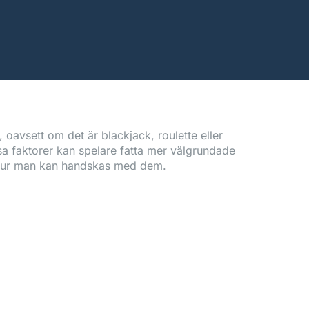
amgångsrika
 oavsett om det är blackjack, roulette eller
sa faktorer kan spelare fatta mer välgrundade
ch hur man kan handskas med dem.