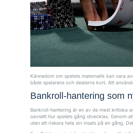
Kännedom om spelets matematik kan vara avgöra
både spelarens och dealerns kort. Att använda
Bankroll-hantering som 
Bankroll-hantering är en av de mest kritiska a
oavsett hur spelets gång utvecklas. Genom att 
utan att riskera hela sin insats på en gång. Det