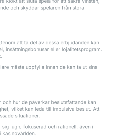
a klokt att sluta spela för att säkra vinsten,
lande och skyddar spelaren från stora
 Genom att ta del av dessa erbjudanden kan
, insättningsbonusar eller lojalitetsprogram.
t.
lare måste uppfylla innan de kan ta ut sina
 och hur de påverkar beslutsfattande kan
et, vilket kan leda till impulsiva beslut. Att
ssade situationer.
 sig lugn, fokuserad och rationell, även i
 i kasinovärlden.