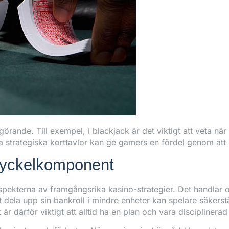
nde. Till exempel, i blackjack är det viktigt att veta när 
 strategiska korttavlor kan ge gamers en fördel genom att g
nyckelkomponent
spekterna av framgångsrika kasino-strategier. Det handlar om
dela upp sin bankroll i mindre enheter kan spelare säkerstä
 är därför viktigt att alltid ha en plan och vara disciplinera