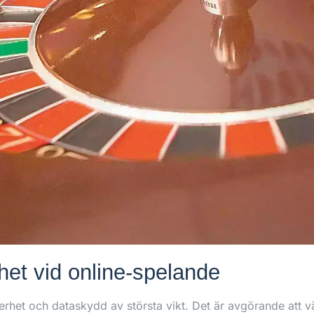
et vid online-spelande
kerhet och dataskydd av största vikt. Det är avgörande att v